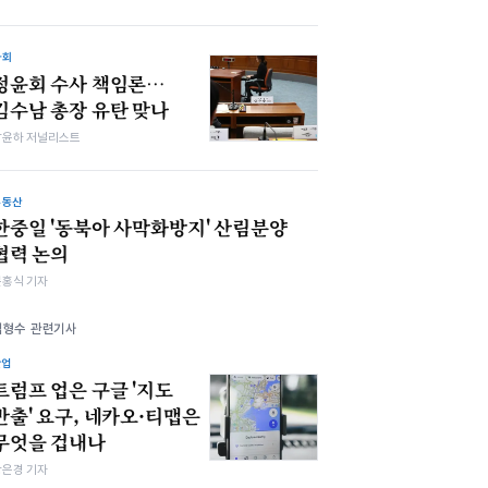
사회
정윤회 수사 책임론…
김수남 총장 유탄 맞나
남윤하 저널리스트
부동산
한중일 '동북아 사막화방지' 산림분양
협력 논의
문홍식 기자
김형수 관련기사
산업
트럼프 업은 구글 '지도
반출' 요구, 네카오·티맵은
무엇을 겁내나
강은경 기자