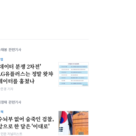
송재봉 관련기사
산업
'데이터 분쟁 2차전'
LG유플러스는 정말 왓챠
데이터를 훔쳤나
강은경 기자
이창재 관련기사
정책
수뇌부 없어 숨죽인 검찰,
앞으로 한 달은 '이대로'
최민준 저널리스트