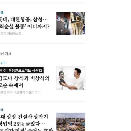
산업
롯데, 대한항공, 삼성…
‘최순실 불똥’ 어디까지?
남윤하 저널리스트
최신 기사
라이프
한국미술응원프로젝트 시즌12
김도마-상식과 비상식의
모순 속에서
전준엽 화가·비즈한국 아트에디터
산업
5대 상장 건설사 상반기
영업익 25% 늘었다…
‘고원가 현장’ 줄어든 효과