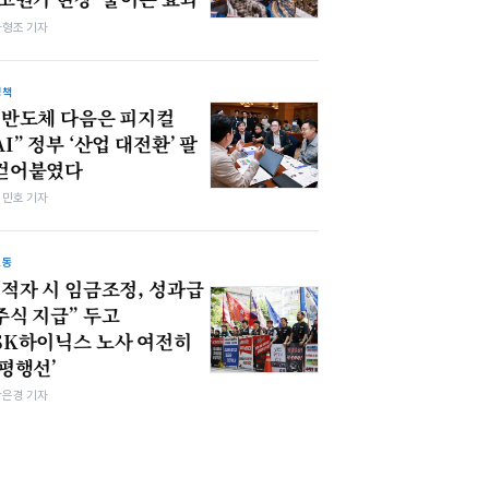
차형조 기자
정책
“반도체 다음은 피지컬
AI” 정부 ‘산업 대전환’ 팔
걷어붙였다
김민호 기자
노동
“적자 시 임금조정, 성과급
주식 지급” 두고
SK하이닉스 노사 여전히
‘평행선’
강은경 기자