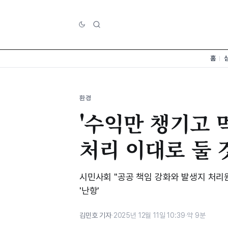
홈
환경
'수익만 챙기고 
처리 이대로 둘 
시민사회 "공공 책임 강화와 발생지 처리
'난항'
김민호 기자
·
2025년 12월 11일 10:39
·
약 9분