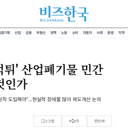
심층기획
산업
금융
부동산
정책
노동
소비
자동차
사회
환경
지역
먹튀' 산업폐기물 민간
것인가
원칙 도입해야"…현실적 장애물 많아 제도개선 논의
스크랩
공유
인쇄