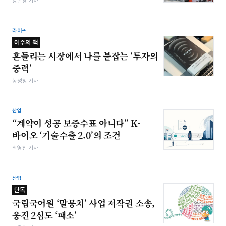
강은경 기자
라이프
이주의 책
흔들리는 시장에서 나를 붙잡는 ‘투자의
중력’
봉성창 기자
산업
“계약이 성공 보증수표 아니다” K-
바이오 ‘기술수출 2.0’의 조건
최영찬 기자
산업
단독
국립국어원 ‘말뭉치’ 사업 저작권 소송,
웅진 2심도 ‘패소’