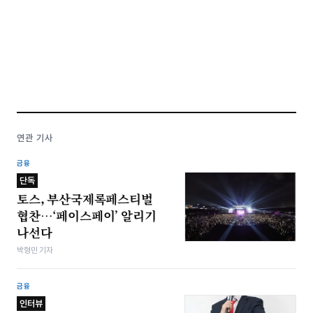
연관 기사
금융
단독
토스, 부산국제록페스티벌
협찬…‘페이스페이’ 알리기
나선다
박형민 기자
금융
인터뷰