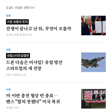
도널드 트럼프 관련기사
금융
가장 보통의 투자
전쟁이 끝나고 난 뒤, 무엇이 오를까
김세아 금융 칼럼니스트
산업
유럽스타트업열전
드론 다음은 미사일? 유럽 방산
스타트업의 새 전장
이은서 칼럼니스트
사회
미-이란 종전 협상 빈 종료…
밴스 "합의 못했다" 미국 복귀
박형민 기자