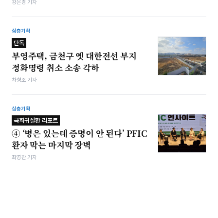
강은경 기자
심층기획
단독
부영주택, 금천구 옛 대한전선 부지
정화명령 취소 소송 각하
차형조 기자
심층기획
극희귀질환 리포트
④ ‘병은 있는데 증명이 안 된다’ PFIC
환자 막는 마지막 장벽
최영찬 기자