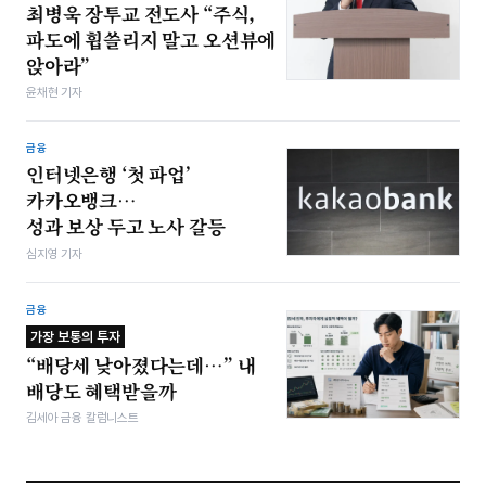
최병욱 장투교 전도사 “주식,
파도에 휩쓸리지 말고 오션뷰에
앉아라”
윤채현 기자
금융
인터넷은행 ‘첫 파업’
카카오뱅크…
성과 보상 두고 노사 갈등
심지영 기자
금융
가장 보통의 투자
“배당세 낮아졌다는데…” 내
배당도 혜택받을까
김세아 금융 칼럼니스트