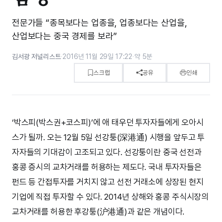
전문가들 “종목보다는 업종을, 업종보다는 산업을,
산업보다는 중국 경제를 보라”
김서광 저널리스트
·
2016년 11월 29일 17:22
·
약 5분
스크랩
공유
인쇄
‘박스피(박스권+코스피)’에 애 태우던 투자자들에게 오아시
스가 될까. 오는 12월 5일 선강퉁(深港通) 시행을 앞두고 투
자자들의 기대감이 고조되고 있다. 선강퉁이란 중국 선전과
홍콩 증시의 교차거래를 허용하는 제도다. 국내 투자자들은
펀드 등 간접투자를 거치지 않고 선전 거래소에 상장된 현지
기업에 직접 투자할 수 있다. 2014년 상해와 홍콩 주식시장의
교차거래를 허용한 후강퉁(沪港通)과 같은 개념이다.