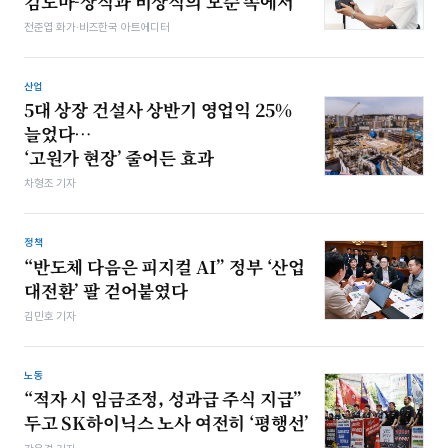
김도마-상식과 비상식의 모순 속에서
전준엽 화가·비즈한국 아트에디터
산업
5대 상장 건설사 상반기 영업익 25%
늘었다…
‘고원가 현장’ 줄어든 효과
차형조 기자
정책
“반도체 다음은 피지컬 AI” 정부 ‘산업
대전환’ 팔 걷어붙였다
김민호 기자
노동
“적자 시 임금조정, 성과급 주식 지급”
두고 SK하이닉스 노사 여전히 ‘평행선’