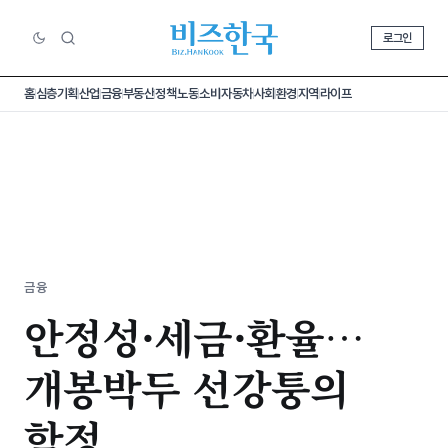
로그인
홈
심층기획
산업
금융
부동산
정책
노동
소비
자동차
사회
환경
지역
라이프
금융
안정성·세금·환율…
개봉박두 선강퉁의
함정