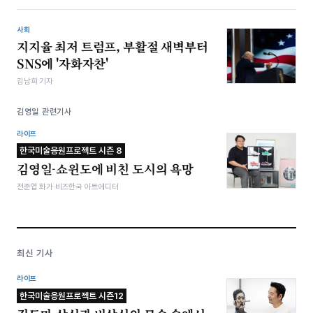
사회
지지율 최저 트럼프, 부활절 새벽부터
SNS에 '자화자찬'
김남희 기자
김영일 관련기사
라이프
한국미술응원프로젝트 시즌 8
김영일-쇼윈도에 비친 도시의 욕망
전준엽 화가·비즈한국 아트에디터
최신 기사
라이프
한국미술응원프로젝트 시즌12