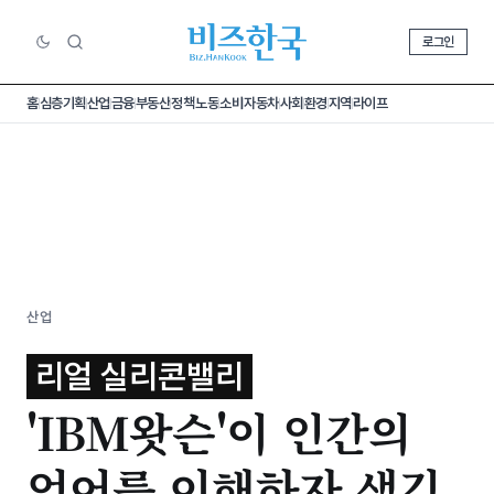
로그인
홈
심층기획
산업
금융
부동산
정책
노동
소비
자동차
사회
환경
지역
라이프
산업
리얼 실리콘밸리
'IBM왓슨'이 인간의
언어를 이해하자 생긴