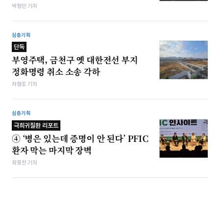
박형민 기자
심층기획
단독
부영주택, 금천구 옛 대한전선 부지
정화명령 취소 소송 각하
차형조 기자
심층기획
극희귀질환 리포트
④ ‘병은 있는데 증명이 안 된다’ PFIC
환자 막는 마지막 장벽
최영찬 기자