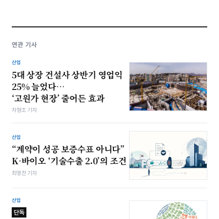
연관 기사
산업
5대 상장 건설사 상반기 영업익
25% 늘었다…
‘고원가 현장’ 줄어든 효과
차형조 기자
산업
“계약이 성공 보증수표 아니다”
K-바이오 ‘기술수출 2.0’의 조건
최영찬 기자
산업
단독