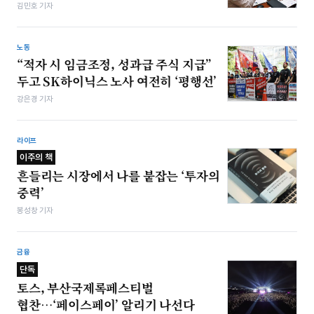
김민호 기자
노동
“적자 시 임금조정, 성과급 주식 지급”
두고 SK하이닉스 노사 여전히 ‘평행선’
강은경 기자
라이프
이주의 책
흔들리는 시장에서 나를 붙잡는 ‘투자의
중력’
봉성창 기자
금융
단독
토스, 부산국제록페스티벌
협찬…‘페이스페이’ 알리기 나선다