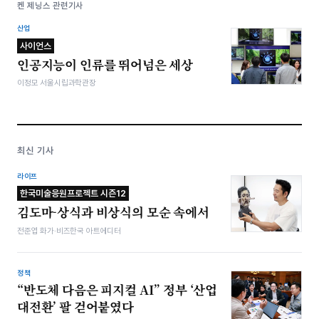
켄 제닝스 관련기사
산업
사이언스
인공지능이 인류를 뛰어넘은 세상
이정모 서울시립과학관장
최신 기사
라이프
한국미술응원프로젝트 시즌12
김도마-상식과 비상식의 모순 속에서
전준엽 화가·비즈한국 아트에디터
정책
“반도체 다음은 피지컬 AI” 정부 ‘산업
대전환’ 팔 걷어붙였다