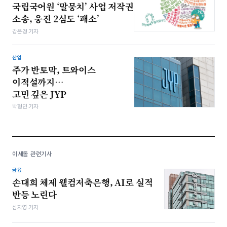
국립국어원 ‘말뭉치’ 사업 저작권
소송, 웅진 2심도 ‘패소’
강은경 기자
산업
주가 반토막, 트와이스
이적설까지…
고민 깊은 JYP
박형민 기자
이세돌 관련기사
금융
손대희 체제 웰컴저축은행, AI로 실적
반등 노린다
심지영 기자