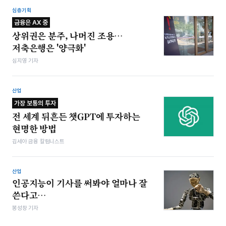
심층기획
금융은 AX 중
상위권은 분주, 나머진 조용…
저축은행은 '양극화'
심지영 기자
산업
가장 보통의 투자
전 세계 뒤흔든 챗GPT에 투자하는
현명한 방법
김세아 금융 칼럼니스트
산업
인공지능이 기사를 써봐야 얼마나 잘
쓴다고…
봉성창 기자