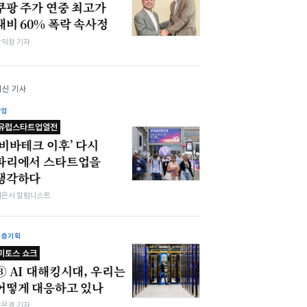
쿠팡 주가 연중 최고가
대비 60% 폭락 속사정
장익창 기자
최신 기사
산업
유럽스타트업열전
‘비바테크 이후’ 다시
파리에서 스타트업을
생각하다
이은서 칼럼니스트
심층기획
미토스 쇼크
③ AI 대해킹시대, 우리는
어떻게 대응하고 있나
강은경 기자