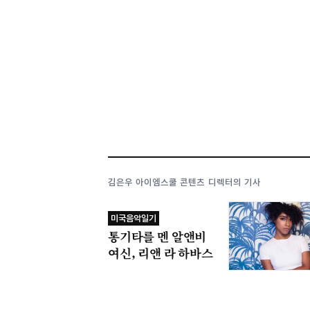
김은우 아이엠스쿨 콘텐츠 디렉터의 기사
미국음악일기
통기타를 멘 알앤비
여신, 리앤 라 하바스