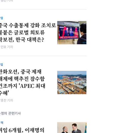
박형민 기자
산업
중국 수출통제 강화 조치로
불붙은 글로벌 희토류
확보전, 한국 대책은?
김민호 기자
산업
한화오션, 중국 제재
해제에 핵추진 잠수함
건조까지 'APEC 최대
수혜'
최영찬 기자
손정의 관련기사
정책
취임 6개월, 이재명의