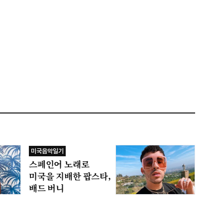
미국음악일기
스페인어 노래로
미국을 지배한 팝스타,
배드 버니