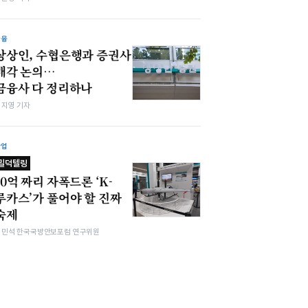
금융
상상인, 수협은행과 증권사
매각 논의…
금융사 다 정리하나
심지영 기자
산업
밀덕텔링
10억 짜리 자폭드론 ‘K-
루카스’가 풀어야 할 진짜
숙제
김민석 한국국방안보포럼 연구위원