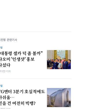
시진핑 관련기사
산업
"대통령 셀카 덕 좀 볼까"
샤오미 '인생샷' 홍보
나섰다
전다현 기자
산업
YG엔터 3분기 호실적에도
아쉬움…
믿을 건 여전히 빅뱅?