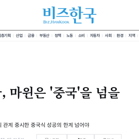
심층기획
산업
금융
부동산
정책
노동
소비
자동차
사회
환경
지역
, 마윈은 '중국'을 넘을
 관계 중시한 중국식 성공의 한계 넘어야