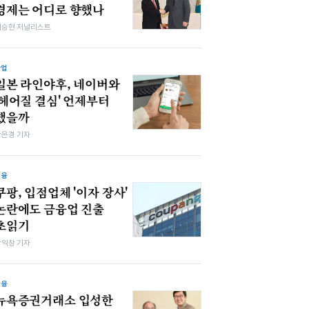
경제는 어디로 향했나
이승현 저널리스트
산업
일본 라인야후, 네이버와
'헤어질 결심' 언제부터
했을까
강은경 기자
금융
쿠팡, 입점업체 '이자 장사'
논란에도 금융업 진출
초읽기
장익창 기자
금융
뉴욕증권거래소 입성한