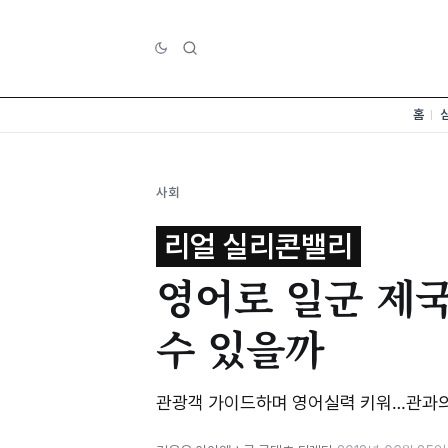
홈
사회
리얼 실리콘밸리
영어로 일군 제국
수 있을까
관광객 가이드하며 영어실력 키워…관과의