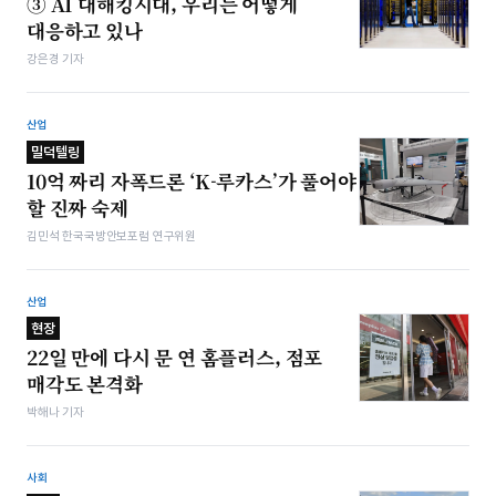
③ AI 대해킹시대, 우리는 어떻게
대응하고 있나
강은경 기자
산업
밀덕텔링
10억 짜리 자폭드론 ‘K-루카스’가 풀어야
할 진짜 숙제
김민석 한국국방안보포럼 연구위원
산업
현장
22일 만에 다시 문 연 홈플러스, 점포
매각도 본격화
박해나 기자
사회