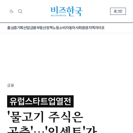
로그인
홈
심층기획
산업
금융
부동산
정책
노동
소비
자동차
사회
환경
지역
라이프
금융
유럽스타트업열전
'물고기 주식은
곤충'…'인섹트'가