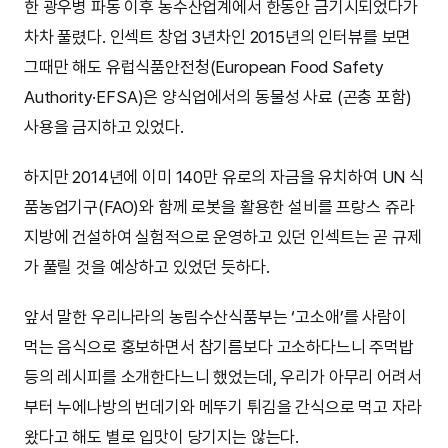
한 광우병 파동 이후 농수산업계에서 한동안 금기시되었다가
차차 풀렸다. 인섹트 창업 3년차인 2015년의 인터뷰를 보면
그때만 해도 유럽식품안전청(European Food Safety
Authority·EFSA)은 양식업에서의 동물성 사료 (곤충 포함)
사용을 금지하고 있었다.
하지만 2014년에 이미 140만 유로의 자금을 유치하여 UN 식
품농업기구(FAO)와 함께 로봇을 활용한 설비를 프랑스 쥬라
지방에 건설하여 실험적으로 운영하고 있던 인섹트는 곧 규제
가 풀릴 것을 예상하고 있었던 듯하다.
앞서 말한 우리나라의 농림수산식품부는 ‘고소애’를 사람이
먹는 음식으로 홍보하면서 참기름보다 고소하다느니 주먹밥
등의 레시피를 소개한다느니 했었는데, 우리가 아무리 어려서
부터 누에나방의 번데기와 메뚜기 튀김을 간식으로 먹고 자라
왔다고 해도 별로 입맛이 당기지는 않는다.