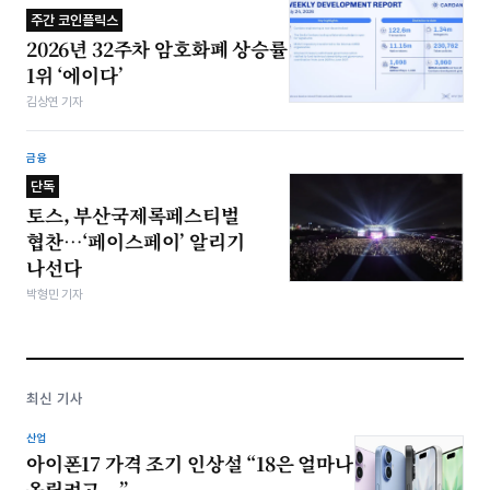
주간 코인플릭스
2026년 32주차 암호화폐 상승률
1위 ‘에이다’
김상연 기자
금융
단독
토스, 부산국제록페스티벌
협찬…‘페이스페이’ 알리기
나선다
박형민 기자
최신 기사
산업
아이폰17 가격 조기 인상설 “18은 얼마나
올릴려고...”