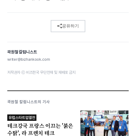
공유하기
곽원철 칼럼니스트
writer@bizhankook.com
저작권자 ⓒ 비즈한국 무단전재 및 재배포 금지
곽원철 칼럼니스트의 기사
유럽스타트업열전
테크강국 프랑스 이끄는 '붉은
수탉', 라 프렌치 테크