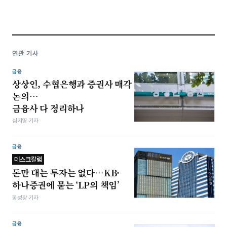
연관 기사
금융
상상인, 수협은행과 증권사 매각
논의…
금융사 다 정리하나
심지영 기자
금융
데스크칼럼
돈만 대는 투자는 없다…KB·
하나증권에 묻는 ‘LP의 책임’
봉성창 기자
금융