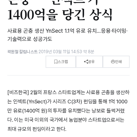
1400억을 당긴 상식
사료용 곤충 생산 YnSect 1.1억 유로 유치…응용·타이밍·
기술력으로 성공가도
곽원철 칼럼니스트
·
2019년 03월 11일 14:53
·
약 8분
스크랩
공유
인쇄
[비즈한국] 2월의 프랑스 스타트업계는 사료용 곤충을 생산하
는 인섹트(YnSect)가 시리즈 C(3차) 펀딩을 통해 1억 1000
만 유로(1400억 원)의 투자를 유치했다는 낭보로 들썩거렸
다. 이는 미국 이외의 국가에서 농업분야 스타트업으로서는
최대 규모의 펀딩이라고 한다.