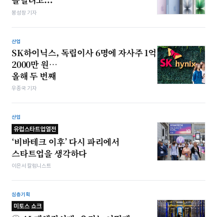
봉성창 기자
산업
SK하이닉스, 독립이사 6명에 자사주 1억
2000만 원…
올해 두 번째
우종국 기자
산업
유럽스타트업열전
‘비바테크 이후’ 다시 파리에서
스타트업을 생각하다
이은서 칼럼니스트
심층기획
미토스 쇼크