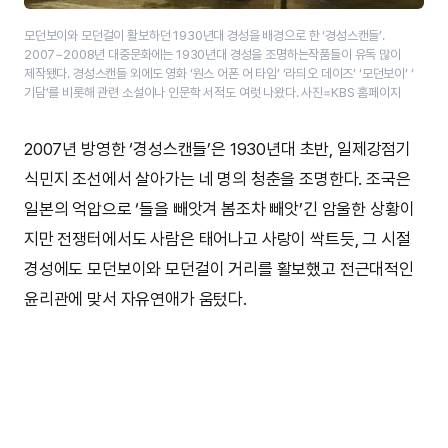
모던보이와 모던걸이 활보하던 1930년대 경성을 배경으로 한 ‘경성스캔들’​.
2007~2008년 대중문화에는 1930년대 경성을 조명하는작품들이 유독 많이
제작됐다. 경성스캔들 외에도 영화 ‘원스 어폰 어 타임’​ ‘​라듸오 데이즈’​ ‘​모던보이’​ ‘​
기담’​를 비롯해 관련 소설이나 인문학 서적도 여럿 나왔다. 사진=KBS 홈페이지
2007년 방영한 ‘경성스캔들’은 1930년대 초반, 일제강점기
식민지 조선에서 살아가는 네 명의 청춘을 조명한다. 조국은
일본의 억압으로 ‘들을 빼앗겨 봄조차 빼앗’긴 암울한 상황이
지만 전쟁터에서도 사람은 태어나고 사랑이 싹트듯, 그 시절
경성에도 모던보이와 모던걸이 거리를 활보했고 전근대적인
윤리관에 맞서 자유연애가 움텄다.