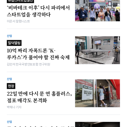
유럽스타트업열전
‘비바테크 이후’ 다시 파리에서
스타트업을 생각하다
이은서 칼럼니스트
산업
밀덕텔링
10억 짜리 자폭드론 ‘K-
루카스’가 풀어야 할 진짜 숙제
김민석 한국국방안보포럼 연구위원
산업
현장
22일 만에 다시 문 연 홈플러스,
점포 매각도 본격화
박해나 기자
산업