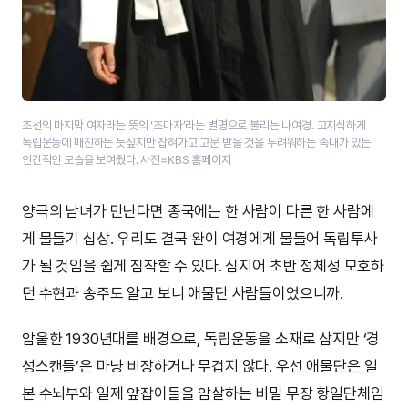
조선의 마지막 여자라는 뜻의 ‘​조마자’​​라는 별명으로 불리는 나여경. 고지식하게
독립운동에 매진하는 듯싶지만 잡혀가고 고문 받을 것을 두려워하는 속내가 있는
인간적인 모습을 보여줬다. 사진=KBS 홈페이지
양극의 남녀가 만난다면 종국에는 한 사람이 다른 한 사람에
게 물들기 십상. 우리도 결국 완이 여경에게 물들어 독립투사
가 될 것임을 쉽게 짐작할 수 있다. 심지어 초반 정체성 모호하
던 수현과 송주도 알고 보니 애물단 사람들이었으니까.
암울한 1930년대를 배경으로, 독립운동을 소재로 삼지만 ‘경
성스캔들’은 마냥 비장하거나 무겁지 않다. 우선 애물단은 일
본 수뇌부와 일제 앞잡이들을 암살하는 비밀 무장 항일단체임