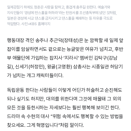
일제강점기 하에도 청춘은 사랑을 탐하고, 흥겹게 춤추길 원한다. 예술가와
지식인들이 ‘​​경성에 딴스홀을 허하라’​​라는 탄원서를 조선총독부에 냈던 것처럼,
일본은 경성에 사교 댄스를 금지시키고 댄스홀을 폐쇄하는 등 자유를 극도로
억압했다. 사진=KBS 홈페이지
행동대장 격인 송주나 추근덕(장태성)은 눈 깜짝할 새 일제 앞
잡이를 암살하면서도 겉으로는 능글맞은 여유가 넘치고, 후반
부 애물단에 가입하는 잡지사 ‘지라시’ 멤버인 김탁구(강남
길), 신세기(허정민), 왕골(고명환) 삼총사는 시종일관 허당기
가 넘치는 개그 캐릭터들이다.
독립운동 한다는 사람들이 이렇게 어딘가 허술하고 순진해도
되나 싶기도 하지만, 대의를 위한다며 그것에 매몰돼 그 외의
모든 것을 등한시하는 자세보다는 훨씬 행복해 보이긴 한다.
드라마 속 수현의 대사 “위험 속에서도 행복할 수 있는 방법을
찾으세요. 그게 혁명입니다”처럼 말이다.