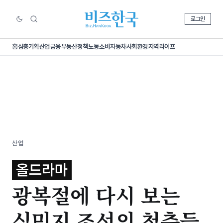
로그인
홈
심층기획
산업
금융
부동산
정책
노동
소비
자동차
사회
환경
지역
라이프
산업
올드라마
광복절에 다시 보는
식민지 조선의 청춘들