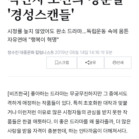
'경성스캔들'
시청률 높지 않았어도 완소 드라마…독립운동 속에 움튼
자유연애 "행복이 혁명"
정수진 대중문화 칼럼니스트
·
2019년 08월 14일 14:16
·
약 9분
스크랩
공유
인쇄
[비즈한국] 좋아하는 드라마는 무궁무진하지만 그 중에서도
격하게 애정하는 작품들이 있다. 특히 초호화판 대작과 맞붙
거나 이런저런 이유로 많은 시청자들의 관심을 받지 못한 작
품들은 한결 애틋하다. 이 좋은 드라마를 왜 몰라줄까, 더 많은
사랑을 받을 자격이 충분한데, 하는 안타까움이 더해져서다.