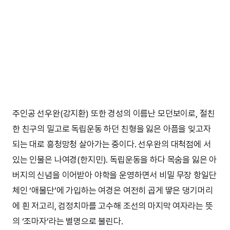
주인공 선우완(강지환) 또한 경성의 이름난 모던보이로, 절친
한 친구의 밀고로 독립운동 하던 친형을 잃은 아픔을 잊고자
되는 대로 흥청망청 살아가는 중이다. 선우완의 대척점에 서
있는 인물은 나여경(한지민). 독립운동을 하다 목숨을 잃은 아
버지의 신념을 이어받아 야학을 운영하면서 비밀 무장 항일단
체인 ‘애물단’에 가입하는 여경은 여전히 곱게 땋은 댕기머리
에 흰 저고리, 검정치마를 고수해 조선의 마지막 여자라는 뜻
의 ‘조마자’라는 별명으로 불린다.