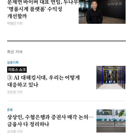
문제연 바이버 대표 연임, 두나무
‘명품시계 플랫폼’ 수익성
개선할까
박형민 기자
최신 기사
심층기획
미토스 쇼크
③ AI 대해킹시대, 우리는 어떻게
대응하고 있나
강은경 기자
금융
상상인, 수협은행과 증권사 매각 논의…
금융사 다 정리하나
심지영 기자