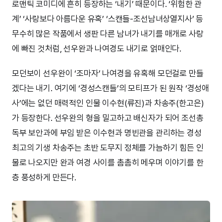
로맨틱 코미디에 흔히 등장하는 ‘내기’ 때문이다. ‘위험한 관
계’ ‘사랑보다 아름다운 유혹’ ‘스캔들-조선남녀상열지사’ 등
무수히 많은 작품에서 생판 다른 남녀가 내기를 매개로 사랑
에 빠진 것처럼, 선우완과 나여경도 내기로 얽매인다.
모던보이 선우완이 ‘조마자’ 나여경을 유혹해 모던걸로 만들
겠다는 내기. 여기에 ‘경성스캔들’의 모티프가 된 원작 ‘경성애
사’에는 없던 매력적인 인물 이수현(류진)과 차송주(한고은)
가 등장한다. 선우완의 형을 밀고하고 배신자가 되어 조선총
독부 보안과에 부임 받은 이수현과 명빈관을 관리하는 경성
최고의 기생 차송주는 초반 도무지 정체를 가늠하기 힘든 인
물로 나오지만 완과 여경 사이를 촘촘히 메우며 이야기를 한
층 풍성하게 만든다.