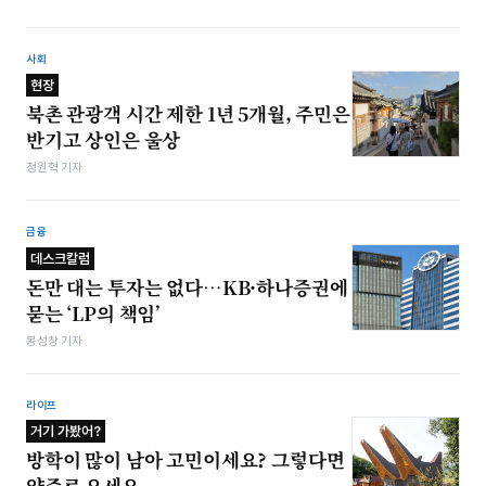
사회
현장
북촌 관광객 시간 제한 1년 5개월, 주민은
반기고 상인은 울상
정원혁 기자
금융
데스크칼럼
돈만 대는 투자는 없다…KB·하나증권에
묻는 ‘LP의 책임’
봉성창 기자
라이프
거기 가봤어?
방학이 많이 남아 고민이세요? 그렇다면
양주로 오세요