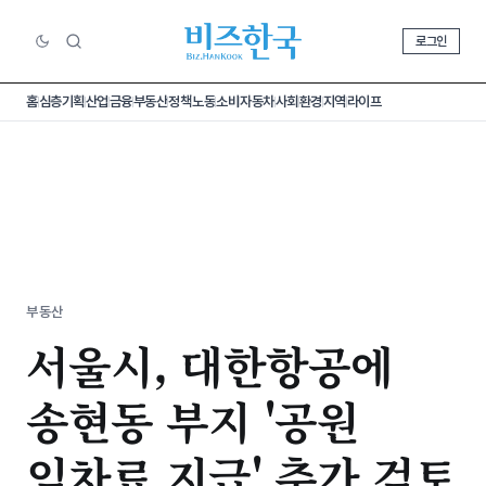
로그인
홈
심층기획
산업
금융
부동산
정책
노동
소비
자동차
사회
환경
지역
라이프
부동산
서울시, 대한항공에
송현동 부지 '공원
임차료 지급' 추가 검토