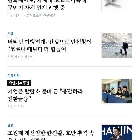
무인기 자체 설계 진행 중
김민석 한국국방안보포럼 연구위원
산업
버티던 여행업계, 전쟁으로 만신창이
"코로나 때보다 더 힘들어"
차해인 저널리스트
심층기획
유엔기후주간
기업은 탈탄소 준비 끝 "응답하라
전환금융"
김민호 기자
금융
조원태 재선임한 한진칼, 호반 추격 속