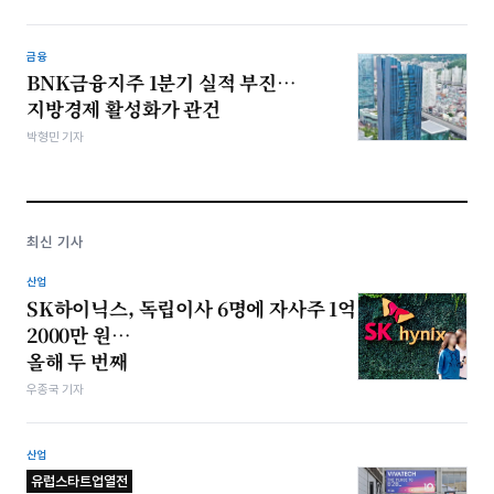
금융
BNK금융지주 1분기 실적 부진…
지방경제 활성화가 관건
박형민 기자
최신 기사
산업
SK하이닉스, 독립이사 6명에 자사주 1억
2000만 원…
올해 두 번째
우종국 기자
산업
유럽스타트업열전