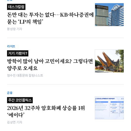
데스크칼럼
돈만 대는 투자는 없다…KB·하나증권에
묻는 ‘LP의 책임’
봉성창 기자
라이프
거기 가봤어?
방학이 많이 남아 고민이세요? 그렇다면
양주로 오세요
정수진 대중문화 칼럼니스트
금융
주간 코인플릭스
2026년 32주차 암호화폐 상승률 1위
‘에이다’
김상연 기자