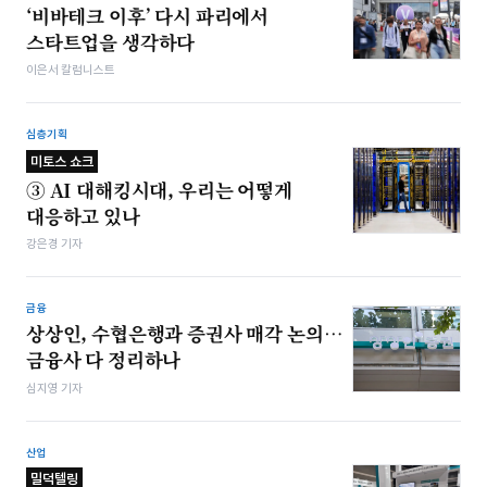
‘비바테크 이후’ 다시 파리에서
스타트업을 생각하다
이은서 칼럼니스트
심층기획
미토스 쇼크
③ AI 대해킹시대, 우리는 어떻게
대응하고 있나
강은경 기자
금융
상상인, 수협은행과 증권사 매각 논의…
금융사 다 정리하나
심지영 기자
산업
밀덕텔링