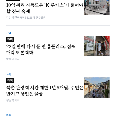
10억 짜리 자폭드론 ‘K-루카스’가 풀어야
할 진짜 숙제
김민석 한국국방안보포럼 연구위원
산업
현장
22일 만에 다시 문 연 홈플러스, 점포
매각도 본격화
박해나 기자
사회
현장
북촌 관광객 시간 제한 1년 5개월, 주민은
반기고 상인은 울상
정원혁 기자
금융