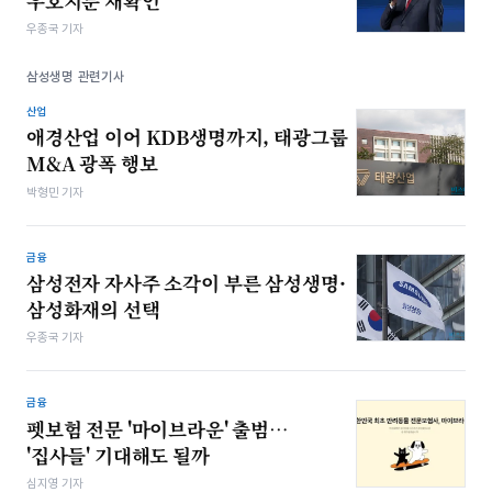
우호지분 재확인
우종국 기자
삼성생명 관련기사
산업
애경산업 이어 KDB생명까지, 태광그룹
M&A 광폭 행보
박형민 기자
금융
삼성전자 자사주 소각이 부른 삼성생명·
삼성화재의 선택
우종국 기자
금융
펫보험 전문 '마이브라운' 출범…
'집사들' 기대해도 될까
심지영 기자