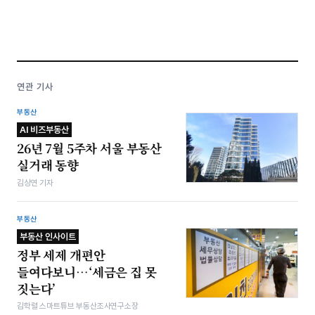
연관 기사
부동산
AI 비즈부동산
26년 7월 5주차 서울 부동산
실거래 동향
김상연 기자
부동산
부동산 인사이트
정부 세제 개편안
들여다보니…‘세금은 집 못
짓는다’
김학렬 스마트튜브 부동산조사연구소장