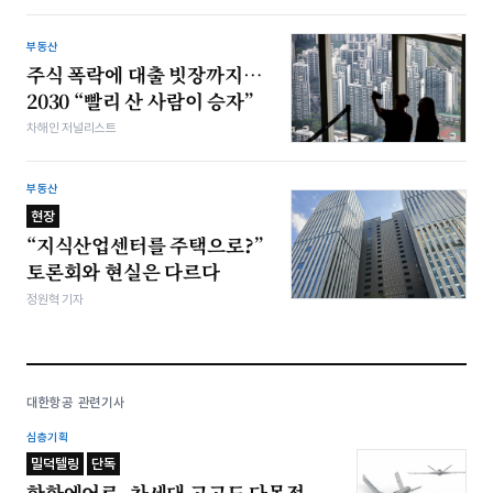
부동산
주식 폭락에 대출 빗장까지…
2030 “빨리 산 사람이 승자”
차해인 저널리스트
부동산
현장
“지식산업센터를 주택으로?”
토론회와 현실은 다르다
정원혁 기자
대한항공 관련기사
심층기획
밀덕텔링
단독
한화에어로, 차세대 고고도 다목적