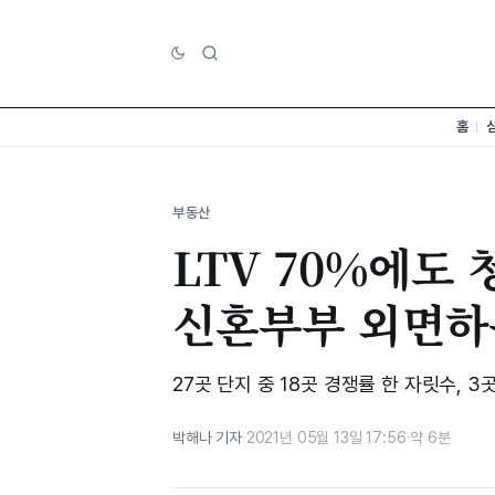
홈
부동산
LTV 70%에도
신혼부부 외면하
27곳 단지 중 18곳 경쟁률 한 자릿수, 
박해나 기자
·
2021년 05월 13일 17:56
·
약 6분