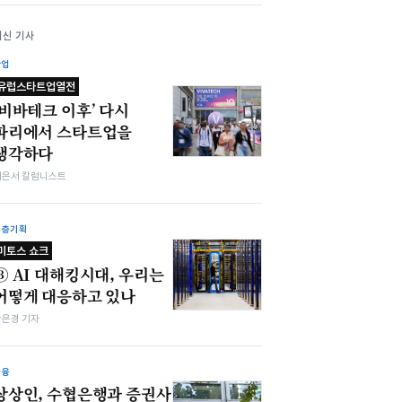
최신 기사
산업
유럽스타트업열전
‘비바테크 이후’ 다시
파리에서 스타트업을
생각하다
이은서 칼럼니스트
심층기획
미토스 쇼크
③ AI 대해킹시대, 우리는
어떻게 대응하고 있나
강은경 기자
금융
상상인, 수협은행과 증권사