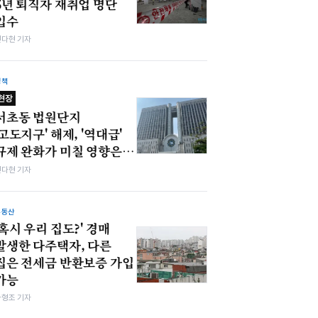
5년 퇴직자 재취업 명단
입수
전다현 기자
정책
현장
서초동 법원단지
'고도지구' 해제, '역대급'
규제 완화가 미칠 영향은…
전다현 기자
부동산
'혹시 우리 집도?' 경매
발생한 다주택자, 다른
집은 전세금 반환보증 가입
가능
차형조 기자