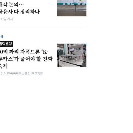
매각 논의…
금융사 다 정리하나
심지영 기자
산업
밀덕텔링
10억 짜리 자폭드론 ‘K-
루카스’가 풀어야 할 진짜
숙제
김민석 한국국방안보포럼 연구위원