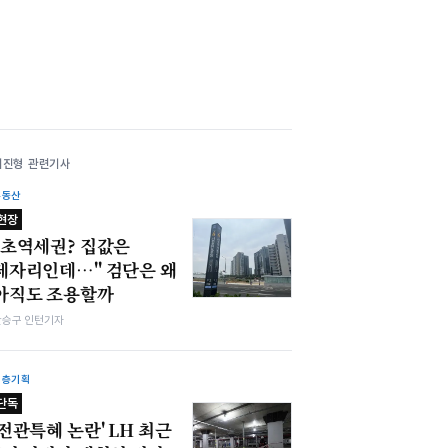
서진형 관련기사
부동산
현장
"초역세권? 집값은
제자리인데…" 검단은 왜
아직도 조용할까
한승구 인턴기자
심층기획
단독
'전관특혜 논란' LH 최근