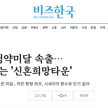
심층기획
산업
금융
부동산
정책
노동
소비
자동차
사회
환경
지역
 청약미달 속출…
는 '신혼희망타운'
3곳은 미달…작은 평형 위주, 시세차익 환수로 인기 없어
스크랩
공유
인쇄