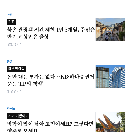
사회
현장
북촌 관광객 시간 제한 1년 5개월, 주민은
반기고 상인은 울상
정원혁 기자
금융
데스크칼럼
돈만 대는 투자는 없다…KB·하나증권에
묻는 ‘LP의 책임’
봉성창 기자
라이프
거기 가봤어?
방학이 많이 남아 고민이세요? 그렇다면
양주로 오세요