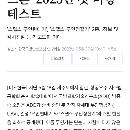
테스트
'스텔스 무인편대기', '스텔스 무인정찰기' 2종…정보 및
감시정찰 능력 고도화 기대
김민석 한국국방안보포럼 연구위원
·
2022년 05월 30일 10:49
·
약 5분
스크랩
공유
인쇄
[비즈한국] 지난 5월 18일 제주도에서 열린 ‘항공우주 시스템
공학회 춘계 학술대회’에서 국방과학기술연구소(ADD) 박종
승 소장은 ADD가 준비 중인 두 가지 차세대 무인항공기(
UAV), 일명 ‘무인편대기’와 ‘스텔스 무인정찰기’의 개발 현황
을 최초로 공개했다. 이들 무인기는 단순히 사람이 타지 않은