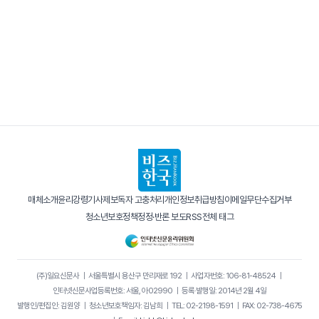
매체소개
윤리강령
기사제보
독자 고충처리
개인정보취급방침
이메일무단수집거부
청소년보호정책
정정·반론 보도
RSS
전체 태그
(주)일요신문사
｜
서울특별시 용산구 만리재로 192
｜
사업자번호: 106-81-48524
｜
인터넷신문사업등록번호: 서울, 아02990
｜
등록·발행일: 2014년 2월 4일
발행인/편집인: 김원양
｜
청소년보호책임자: 김남희
｜
TEL: 02-2198-1591
｜
FAX: 02-738-4675