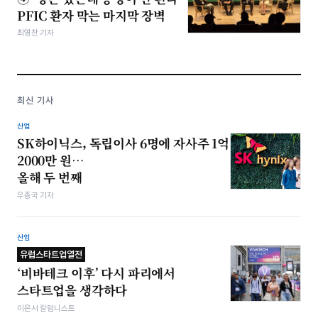
PFIC 환자 막는 마지막 장벽
최영찬 기자
최신 기사
산업
SK하이닉스, 독립이사 6명에 자사주 1억
2000만 원…
올해 두 번째
우종국 기자
산업
유럽스타트업열전
‘비바테크 이후’ 다시 파리에서
스타트업을 생각하다
이은서 칼럼니스트