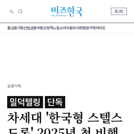
로그인
홈
심층기획
산업
금융
부동산
정책
노동
소비
자동차
사회
환경
지역
라이프
심층기획
밀덕텔링
단독
차세대 '한국형 스텔스
드론' 2025년 첫 비행