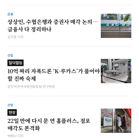
금융
상상인, 수협은행과 증권사 매각 논의…
금융사 다 정리하나
심지영 기자
산업
밀덕텔링
10억 짜리 자폭드론 ‘K-루카스’가 풀어야
할 진짜 숙제
김민석 한국국방안보포럼 연구위원
산업
현장
22일 만에 다시 문 연 홈플러스, 점포
매각도 본격화
박해나 기자