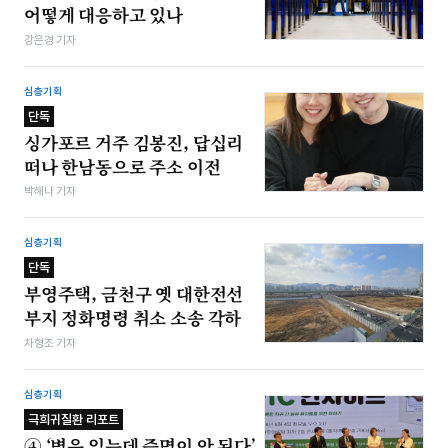
어떻게 대응하고 있나
강은경 기자
심층기획
단독
싱가포르 거주 김봉진, 답십리
떠나 한남동으로 주소 이전
박해나 기자
심층기획
단독
부영주택, 금천구 옛 대한전선
부지 정화명령 취소 소송 각하
차형조 기자
심층기획
극희귀질환 리포트
④ ‘병은 있는데 증명이 안 된다’