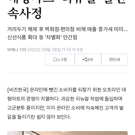
속사정
거리두기 해제 후 백화점·편의점 비해 매출 증가세 미미…
신선식품 확대 등 '차별화' 안간힘
박해나 기자
·
2022년 06월 08일 11:15
·
약 6분
스크랩
공유
인쇄
[비즈한국] 온라인에 뺏긴 소비자를 되찾기 위한 오프라인 대
형마트의 경쟁이 치열하다. 과감한 리뉴얼 작업에 돌입하며
고군분투 중이지만, 이미 온라인 소비에 익숙해진 고객의 발
길을 돌리기란 쉽지 않아 보인다.