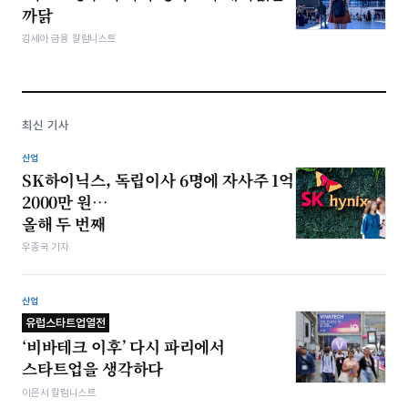
까닭
김세아 금융 칼럼니스트
최신 기사
산업
SK하이닉스, 독립이사 6명에 자사주 1억
2000만 원…
올해 두 번째
우종국 기자
산업
유럽스타트업열전
‘비바테크 이후’ 다시 파리에서
스타트업을 생각하다
이은서 칼럼니스트