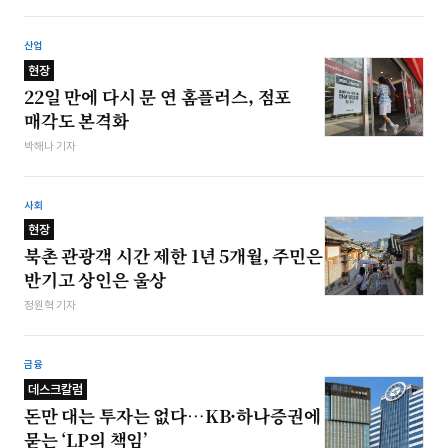
산업
현장
22일 만에 다시 문 연 홈플러스, 점포
매각도 본격화
박해나 기자
사회
현장
북촌 관광객 시간 제한 1년 5개월, 주민은
반기고 상인은 울상
정원혁 기자
금융
데스크칼럼
돈만 대는 투자는 없다…KB·하나증권에
묻는 ‘LP의 책임’