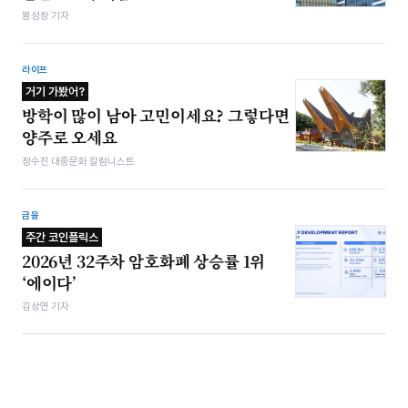
봉성창 기자
라이프
거기 가봤어?
방학이 많이 남아 고민이세요? 그렇다면
양주로 오세요
정수진 대중문화 칼럼니스트
금융
주간 코인플릭스
2026년 32주차 암호화폐 상승률 1위
‘에이다’
김상연 기자