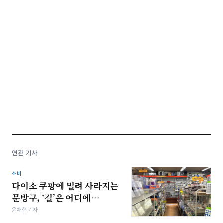
연관 기사
소비
다이소 쿠팡에 밀려 사라지는
문방구, ‘길’은 어디에…
윤채현 기자