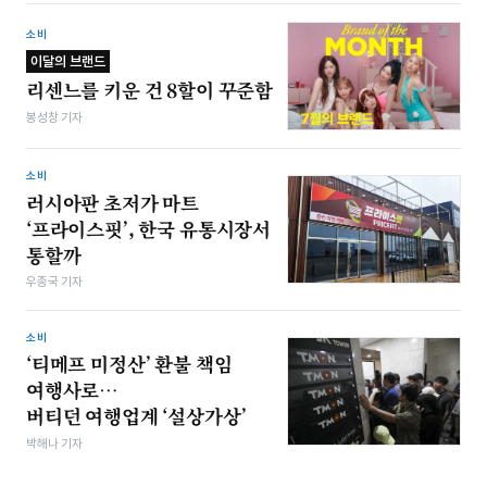
소비
이달의 브랜드
리센느를 키운 건 8할이 꾸준함
봉성창 기자
소비
러시아판 초저가 마트
‘프라이스핏’, 한국 유통시장서
통할까
우종국 기자
소비
‘티메프 미정산’ 환불 책임
여행사로…
버티던 여행업계 ‘설상가상’
박해나 기자