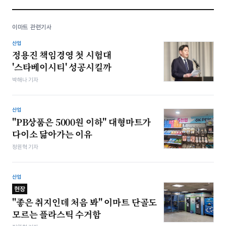
이마트 관련기사
산업
정용진 책임경영 첫 시험대
'스타베이시티' 성공시킬까
박해나 기자
산업
"PB상품은 5000원 이하" 대형마트가
다이소 닮아가는 이유
정원혁 기자
산업
현장
"좋은 취지인데 처음 봐" 이마트 단골도
모르는 플라스틱 수거함