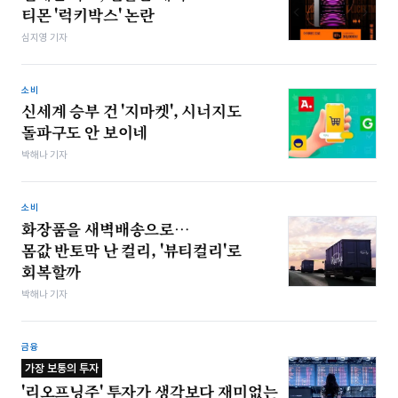
티몬 '럭키박스' 논란
심지영 기자
소비
신세계 승부 건 '지마켓', 시너지도
돌파구도 안 보이네
박해나 기자
소비
화장품을 새벽배송으로…
몸값 반토막 난 컬리, '뷰티컬리'로
회복할까
박해나 기자
금융
가장 보통의 투자
'리오프닝주' 투자가 생각보다 재미없는