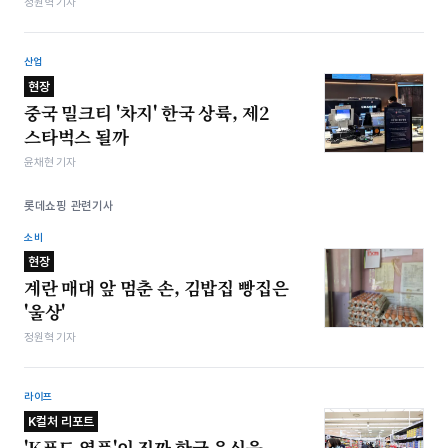
정원혁 기자
산업
현장
중국 밀크티 '차지' 한국 상륙, 제2
스타벅스 될까
윤채현 기자
롯데쇼핑 관련기사
소비
현장
계란 매대 앞 멈춘 손, 김밥집 빵집은
'울상'
정원혁 기자
라이프
K컬처 리포트
'K푸드 열풍'이 진짜 한국 음식을