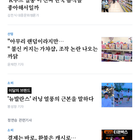
좋아해서일까
김헌식 대중문화평론가
산업
"아무리 랜덤이라지만…
" 불신 커지는 가챠샵, 조작 논란 나오는
까닭
윤채현 기자
소비
이달의 브랜드
'뉴발란스' 러닝 열풍의 근본을 말하다
봉성창 기자
정연승 관련기사
소비
결제는 바로, 환불은 캐시로…