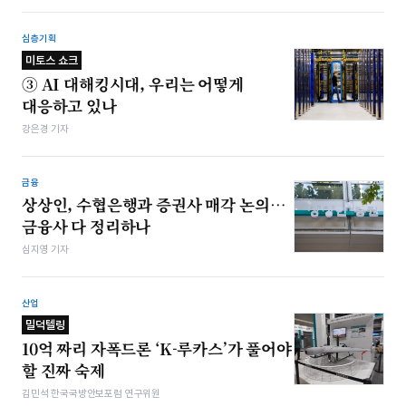
심층기획
미토스 쇼크
③ AI 대해킹시대, 우리는 어떻게
대응하고 있나
강은경 기자
금융
상상인, 수협은행과 증권사 매각 논의…
금융사 다 정리하나
심지영 기자
산업
밀덕텔링
10억 짜리 자폭드론 ‘K-루카스’가 풀어야
할 진짜 숙제
김민석 한국국방안보포럼 연구위원