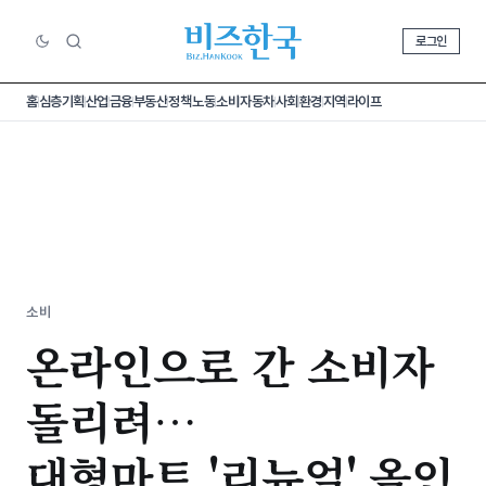
로그인
홈
심층기획
산업
금융
부동산
정책
노동
소비
자동차
사회
환경
지역
라이프
소비
온라인으로 간 소비자
돌리려…
대형마트 '리뉴얼' 올인