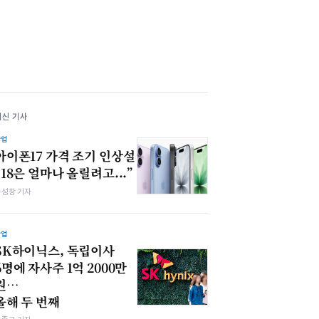
최신 기사
산업
아이폰17 가격 조기 인상설
“18은 얼마나 올릴려고...”
봉성창 기자
산업
SK하이닉스, 독립이사
6명에 자사주 1억 2000만
원…
올해 두 번째