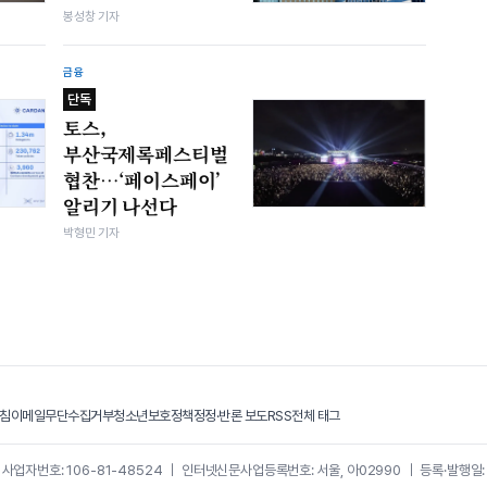
봉성창 기자
금융
단독
토스,
부산국제록페스티벌
협찬…‘페이스페이’
알리기 나선다
박형민 기자
침
이메일무단수집거부
청소년보호정책
정정·반론 보도
RSS
전체 태그
｜
사업자번호: 106-81-48524
｜
인터넷신문사업등록번호: 서울, 아02990
｜
등록·발행일: