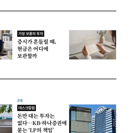
가장 보통의 투자
증시가 흔들릴 때,
현금은 어디에
보관할까
금융
데스크칼럼
돈만 대는 투자는
없다…KB·하나증권에
묻는 ‘LP의 책임’