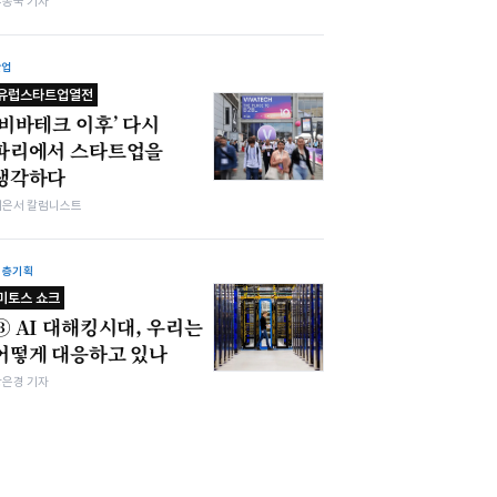
우종국 기자
산업
유럽스타트업열전
‘비바테크 이후’ 다시
파리에서 스타트업을
생각하다
이은서 칼럼니스트
심층기획
미토스 쇼크
③ AI 대해킹시대, 우리는
어떻게 대응하고 있나
강은경 기자