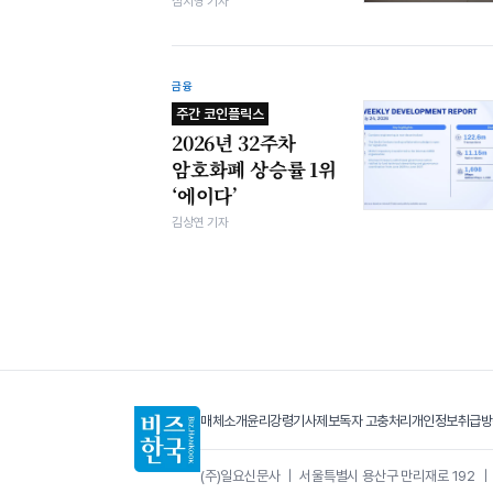
심지영 기자
금융
주간 코인플릭스
2026년 32주차
암호화폐 상승률 1위
‘에이다’
김상연 기자
매체소개
윤리강령
기사제보
독자 고충처리
개인정보취급방
(주)일요신문사
｜
서울특별시 용산구 만리재로 192