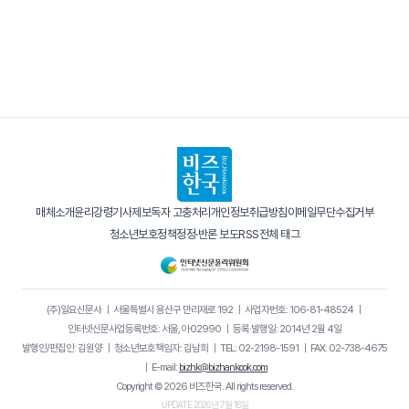
매체소개
윤리강령
기사제보
독자 고충처리
개인정보취급방침
이메일무단수집거부
청소년보호정책
정정·반론 보도
RSS
전체 태그
(주)일요신문사
｜
서울특별시 용산구 만리재로 192
｜
사업자번호: 106-81-48524
｜
인터넷신문사업등록번호: 서울, 아02990
｜
등록·발행일: 2014년 2월 4일
발행인/편집인: 김원양
｜
청소년보호책임자: 김남희
｜
TEL: 02-2198-1591
｜
FAX: 02-738-4675
｜
E-mail:
bizhk@bizhankook.com
Copyright © 2026 비즈한국. All rights reserved.
UPDATE 2026년 7월 16일