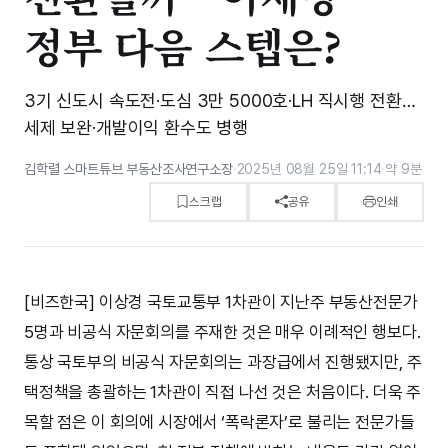
정부 다음 스텝은?
3기 신도시 속도전·도심 3만 5000호·LH 직시행 전환…
세제 보완·개발이익 환수도 병행
김학렬 스마트튜브 부동산조사연구소장
·
2025년 08월 25일 11:14
·
약 9분
스크랩
공유
인쇄
[비즈한국] 이상경 국토교통부 1차관이 지난주 부동산전문가
5명과 비공식 자문회의를 주재한 것은 매우 이례적인 행보다.
통상 국토부의 비공식 자문회의는 과장급에서 진행됐지만, 주
택정책을 총괄하는 1차관이 직접 나선 것은 처음이다. 더욱 주
목할 점은 이 회의에 시장에서 ‘폭락론자’로 불리는 전문가들