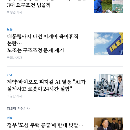
3대 요구조건 넘을까
박형민 기자
노동
대통령까지 나선 이케아 육아휴직
논란…
노조는 구조조정 문제 제기
박해나 기자
산업
제약·바이오도 피지컬 AI 열풍 "AI가
설계하고 로봇이 24시간 실험"
최영찬 기자
김윤덕 관련기사
정책
정부 '도심 주택 공급'에 반대 빗발…