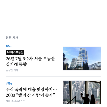
연관 기사
부동산
AI 비즈부동산
26년 7월 5주차 서울 부동산
실거래 동향
김상연 기자
부동산
주식 폭락에 대출 빗장까지…
2030 “빨리 산 사람이 승자”
차해인 저널리스트