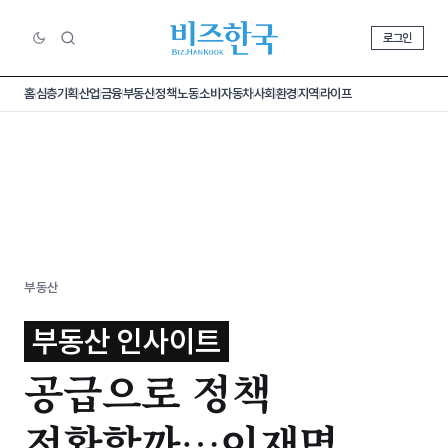
로그인
홈
심층기획
산업
금융
부동산
정책
노동
소비
자동차
사회
환경
지역
라이프
부동산
부동산 인사이트
공급으로 정책
전환할까…이재명