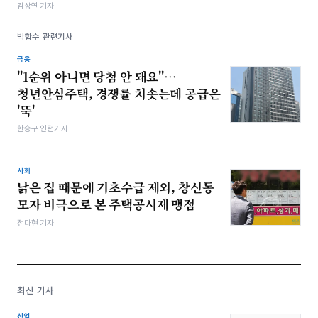
김상연 기자
박합수 관련기사
금융
"1순위 아니면 당첨 안 돼요"…
청년안심주택, 경쟁률 치솟는데 공급은
'뚝'
한승구 인턴기자
사회
낡은 집 때문에 기초수급 제외, 창신동
모자 비극으로 본 주택공시제 맹점
전다현 기자
최신 기사
산업