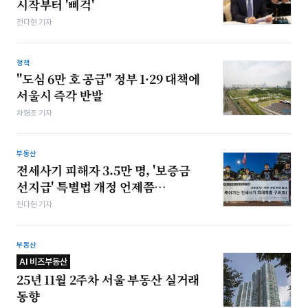
시작부터 '삐걱'
전다현 기자
정책
"도심 6만 호 공급" 정부 1·29 대책에
서울시 즉각 반발
차형조 기자
부동산
전세사기 피해자 3.5만 명, '보증금
선지급' 특별법 개정 언제쯤…
전다현 기자
부동산
AI 비즈부동산
25년 11월 2주차 서울 부동산 실거래
동향