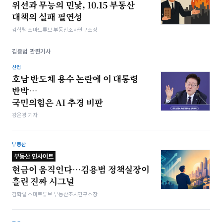
위선과 무능의 민낯, 10.15 부동산
대책의 실패 필연성
김학렬 스마트튜브 부동산조사연구소장
김용범 관련기사
산업
호남 반도체 용수 논란에 이 대통령
반박…
국민의힘은 AI 추경 비판
강은경 기자
부동산
부동산 인사이트
현금이 움직인다…김용범 정책실장이
흘린 진짜 시그널
김학렬 스마트튜브 부동산조사연구소장