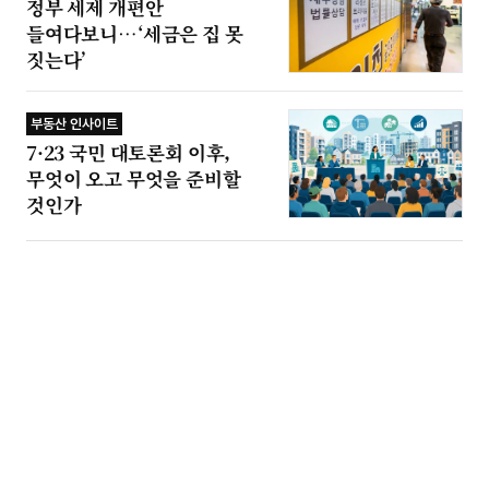
정부 세제 개편안
들여다보니…‘세금은 집 못
짓는다’
부동산 인사이트
7·23 국민 대토론회 이후,
무엇이 오고 무엇을 준비할
것인가