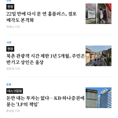
산업
현장
22일 만에 다시 문 연 홈플러스, 점포
매각도 본격화
박해나 기자
사회
현장
북촌 관광객 시간 제한 1년 5개월, 주민은
반기고 상인은 울상
정원혁 기자
금융
데스크칼럼
돈만 대는 투자는 없다…KB·하나증권에
묻는 ‘LP의 책임’
봉성창 기자