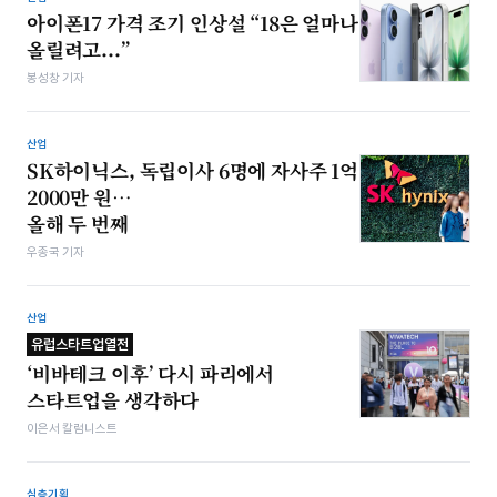
아이폰17 가격 조기 인상설 “18은 얼마나
올릴려고...”
봉성창 기자
산업
SK하이닉스, 독립이사 6명에 자사주 1억
2000만 원…
올해 두 번째
우종국 기자
산업
유럽스타트업열전
‘비바테크 이후’ 다시 파리에서
스타트업을 생각하다
이은서 칼럼니스트
심층기획