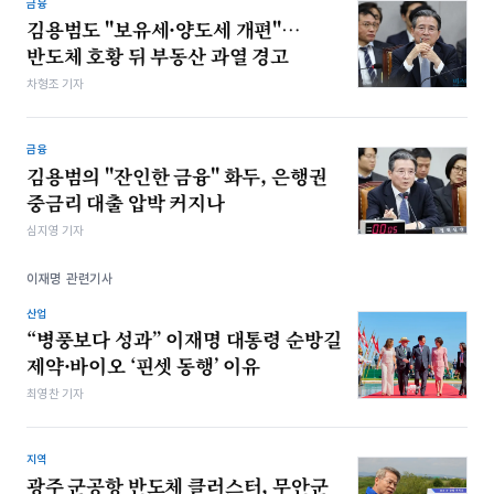
금융
김용범도 "보유세·양도세 개편"…
반도체 호황 뒤 부동산 과열 경고
차형조 기자
금융
김용범의 "잔인한 금융" 화두, 은행권
중금리 대출 압박 커지나
심지영 기자
이재명 관련기사
산업
“병풍보다 성과” 이재명 대통령 순방길
제약·바이오 ‘핀셋 동행’ 이유
최영찬 기자
지역
광주 군공항 반도체 클러스터, 무안군