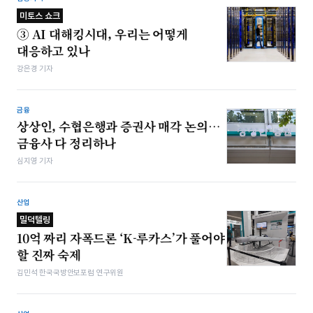
미토스 쇼크
③ AI 대해킹시대, 우리는 어떻게
대응하고 있나
강은경 기자
금융
상상인, 수협은행과 증권사 매각 논의…
금융사 다 정리하나
심지영 기자
산업
밀덕텔링
10억 짜리 자폭드론 ‘K-루카스’가 풀어야
할 진짜 숙제
김민석 한국국방안보포럼 연구위원