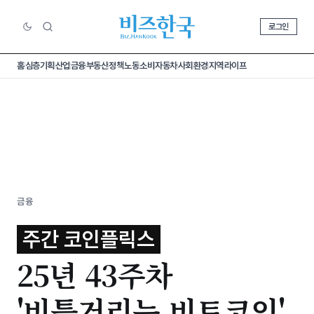
로그인
홈
심층기획
산업
금융
부동산
정책
노동
소비
자동차
사회
환경
지역
라이프
금융
주간 코인플릭스
25년 43주차
'비틀거리는 비트코인',