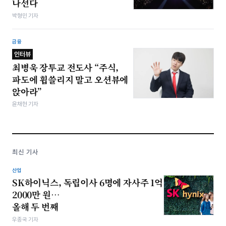
나선다
박형민 기자
금융
인터뷰
최병욱 장투교 전도사 “주식,
파도에 휩쓸리지 말고 오션뷰에
앉아라”
윤채현 기자
최신 기사
산업
SK하이닉스, 독립이사 6명에 자사주 1억
2000만 원…
올해 두 번째
우종국 기자