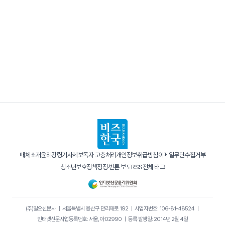
매체소개
윤리강령
기사제보
독자 고충처리
개인정보취급방침
이메일무단수집거부
청소년보호정책
정정·반론 보도
RSS
전체 태그
(주)일요신문사
｜
서울특별시 용산구 만리재로 192
｜
사업자번호: 106-81-48524
｜
인터넷신문사업등록번호: 서울, 아02990
｜
등록·발행일: 2014년 2월 4일