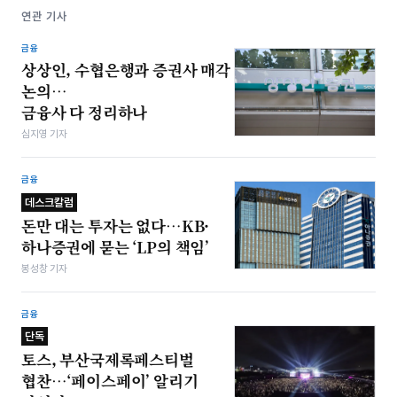
연관 기사
금융
상상인, 수협은행과 증권사 매각
논의…
금융사 다 정리하나
심지영 기자
금융
데스크칼럼
돈만 대는 투자는 없다…KB·
하나증권에 묻는 ‘LP의 책임’
봉성창 기자
금융
단독
토스, 부산국제록페스티벌
협찬…‘페이스페이’ 알리기