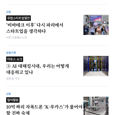
산업
유럽스타트업열전
‘비바테크 이후’ 다시 파리에서
스타트업을 생각하다
이은서 칼럼니스트
심층기획
미토스 쇼크
③ AI 대해킹시대, 우리는 어떻게
대응하고 있나
강은경 기자
산업
밀덕텔링
10억 짜리 자폭드론 ‘K-루카스’가 풀어야
할 진짜 숙제