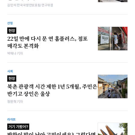
김민석 한국국방안보포럼 연구위원
산업
현장
22일 만에 다시 문 연 홈플러스, 점포
매각도 본격화
박해나 기자
사회
현장
북촌 관광객 시간 제한 1년 5개월, 주민은
반기고 상인은 울상
정원혁 기자
라이프
거기 가봤어?
방학이 많이 남아 고민이세요? 그렇다면