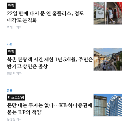
현장
22일 만에 다시 문 연 홈플러스, 점포
매각도 본격화
박해나 기자
사회
현장
북촌 관광객 시간 제한 1년 5개월, 주민은
반기고 상인은 울상
정원혁 기자
금융
데스크칼럼
돈만 대는 투자는 없다…KB·하나증권에
묻는 ‘LP의 책임’
봉성창 기자