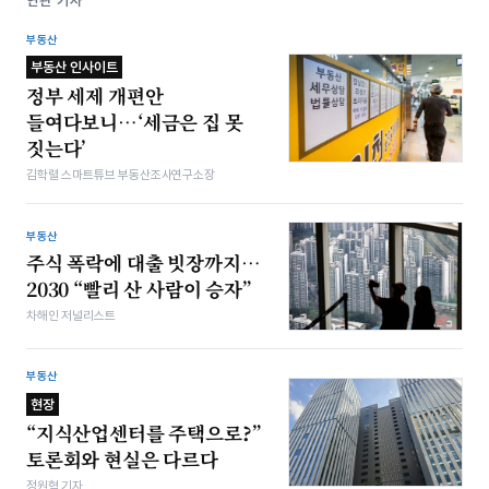
연관 기사
부동산
부동산 인사이트
정부 세제 개편안
들여다보니…‘세금은 집 못
짓는다’
김학렬 스마트튜브 부동산조사연구소장
부동산
주식 폭락에 대출 빗장까지…
2030 “빨리 산 사람이 승자”
차해인 저널리스트
부동산
현장
“지식산업센터를 주택으로?”
토론회와 현실은 다르다
정원혁 기자