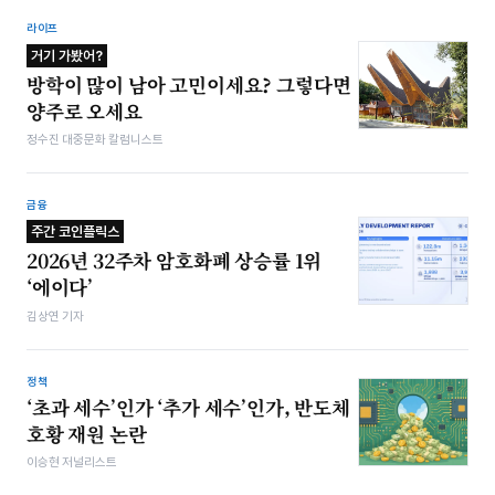
라이프
거기 가봤어?
방학이 많이 남아 고민이세요? 그렇다면
양주로 오세요
정수진 대중문화 칼럼니스트
금융
주간 코인플릭스
2026년 32주차 암호화폐 상승률 1위
‘에이다’
김상연 기자
정책
‘초과 세수’인가 ‘추가 세수’인가, 반도체
호황 재원 논란
이승현 저널리스트