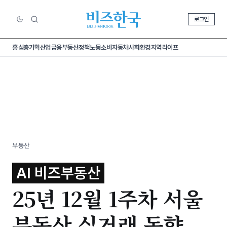
로그인
홈
심층기획
산업
금융
부동산
정책
노동
소비
자동차
사회
환경
지역
라이프
부동산
AI 비즈부동산
25년 12월 1주차 서울
부동산 실거래 동향