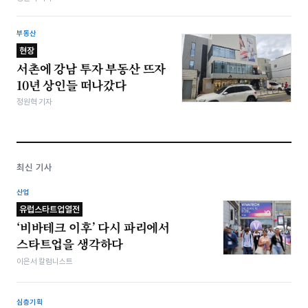
부동산
현장
서촌에 강남 투자 부동산 뜨자
10년 상인들 떠나갔다
정원혁 기자
최신 기사
산업
유럽스타트업열전
‘비바테크 이후’ 다시 파리에서
스타트업을 생각하다
이은서 칼럼니스트
심층기획