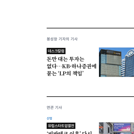
봉성창 기자의 기사
데스크칼럼
돈만 대는 투자는
없다…KB·하나증권에
묻는 ‘LP의 책임’
연관 기사
산업
유럽스타트업열전
‘비바테크 이후’ 다시