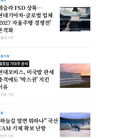
자동차
테슬라 FSD 상륙…
현대기아차·글로벌 업체
'2027 자율주행 경쟁전'
본격화
우종국 기자
심층기획
밸류업 기대주 분석
현대모비스, 미국발 관세
충격에도 '박스권' 지킨
이유
심지영 기자
사회
"하늘길 열면 뭐하나" 국산
UAM 기체 확보 난항
전현건 기자