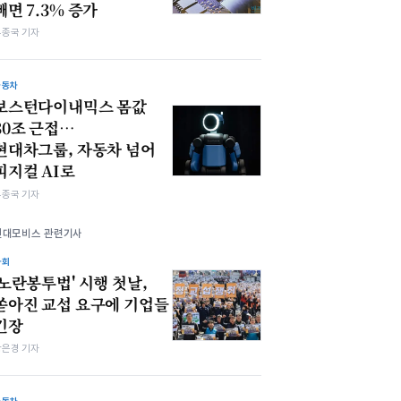
빼면 7.3% 증가
우종국 기자
자동차
보스턴다이내믹스 몸값
30조 근접…
현대차그룹, 자동차 넘어
피지컬 AI로
우종국 기자
현대모비스 관련기사
사회
'노란봉투법' 시행 첫날,
쏟아진 교섭 요구에 기업들
긴장
강은경 기자