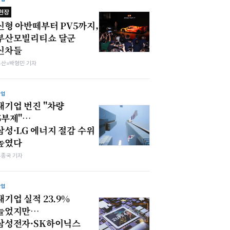
현장
신형 아반떼부터 PV5까지,
부산모빌리티쇼 달군
신차들
부산=박형민 기자
산업
대기업 번진 "차량
5부제"…
삼성·LG 에너지 절감 수위
높였다
우종국 기자
산업
대기업 실적 23.9%
늘었지만…
삼성전자·SK하이닉스