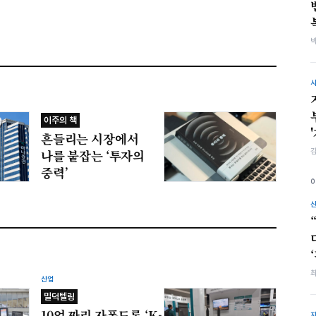
밴스
이주의 책
흔들리는 시장에서
나를 붙잡는 ‘투자의
중력’
산업
밀덕텔링
10억 짜리 자폭드론 ‘K-