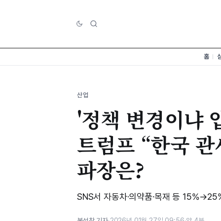
홈
산업
'정책 변경이냐 
트럼프 “한국 관세
파장은?
SNS서 자동차·의약품·목재 등 15%→2
봉성창 기자
·
2026년 01월 27일 09:56
·
약 4분