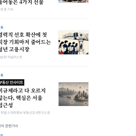
풀어놓은 4가지 선물
강은경 기자
노동
경력직 선호 확산에 첫
직장 기회마저 줄어드는
청년 고용시장
이승현 저널리스트
금융
부동산 인사이트
비규제라고 다 오르지
않는다, 핵심은 서울
접근성
김학렬 스마트튜브 부동산조사연구소장
기아 관련기사
산업