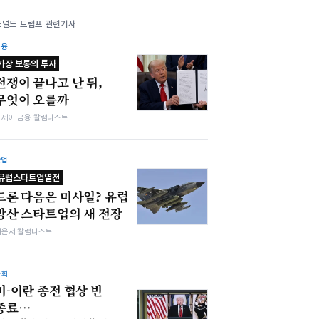
도널드 트럼프 관련기사
금융
가장 보통의 투자
전쟁이 끝나고 난 뒤,
무엇이 오를까
김세아 금융 칼럼니스트
산업
유럽스타트업열전
드론 다음은 미사일? 유럽
방산 스타트업의 새 전장
이은서 칼럼니스트
사회
미-이란 종전 협상 빈
종료…