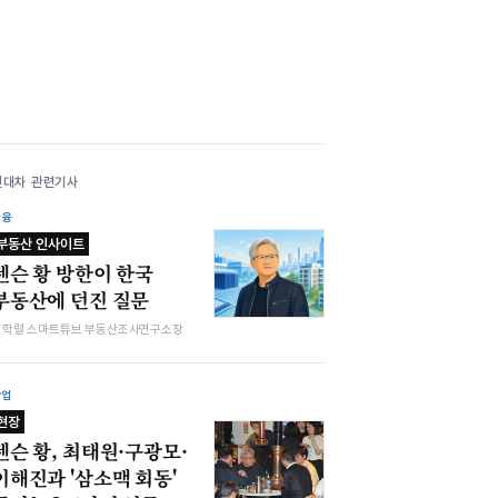
현대차 관련기사
금융
부동산 인사이트
젠슨 황 방한이 한국
부동산에 던진 질문
김학렬 스마트튜브 부동산조사연구소장
산업
현장
젠슨 황, 최태원·구광모·
이해진과 '삼소맥 회동'