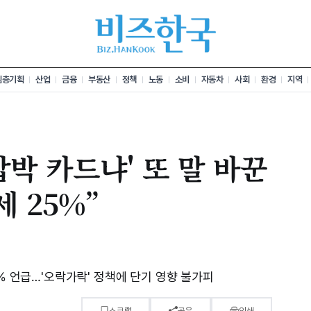
심층기획
산업
금융
부동산
정책
노동
소비
자동차
사회
환경
지역
압박 카드냐' 또 말 바꾼
 25%”
5% 언급…'오락가락' 정책에 단기 영향 불가피
스크랩
공유
인쇄