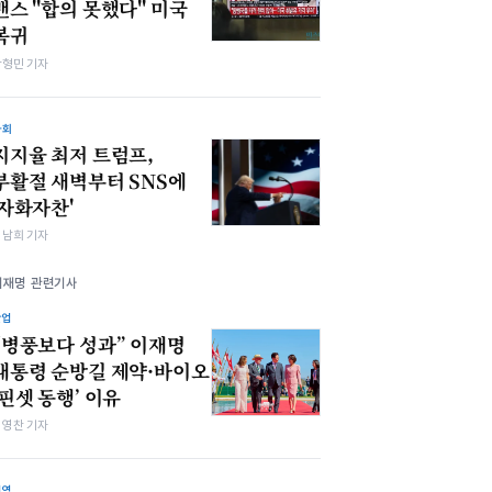
 "합의 못했다" 미국
복귀
박형민 기자
사회
지지율 최저 트럼프,
부활절 새벽부터 SNS에
'자화자찬'
김남희 기자
이재명 관련기사
산업
“병풍보다 성과” 이재명
대통령 순방길 제약·바이오
‘핀셋 동행’ 이유
최영찬 기자
지역