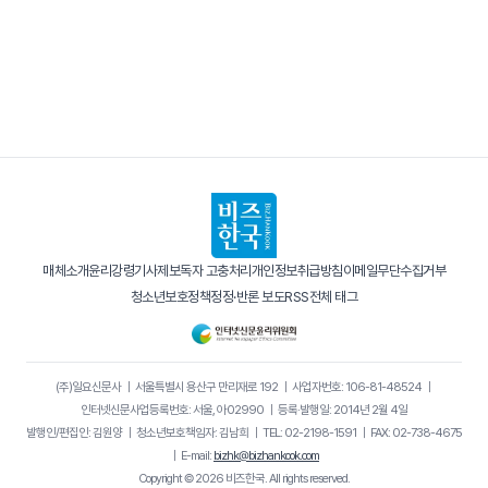
매체소개
윤리강령
기사제보
독자 고충처리
개인정보취급방침
이메일무단수집거부
청소년보호정책
정정·반론 보도
RSS
전체 태그
(주)일요신문사
｜
서울특별시 용산구 만리재로 192
｜
사업자번호: 106-81-48524
｜
인터넷신문사업등록번호: 서울, 아02990
｜
등록·발행일: 2014년 2월 4일
발행인/편집인: 김원양
｜
청소년보호책임자: 김남희
｜
TEL: 02-2198-1591
｜
FAX: 02-738-4675
｜
E-mail:
bizhk@bizhankook.com
Copyright © 2026 비즈한국. All rights reserved.