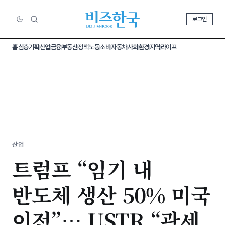
로그인
홈
심층기획
산업
금융
부동산
정책
노동
소비
자동차
사회
환경
지역
라이프
산업
트럼프 “임기 내
반도체 생산 50% 미국
이전”… USTR “관세