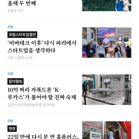
올해 두 번째
우종국 기자
산업
유럽스타트업열전
‘비바테크 이후’ 다시 파리에서
스타트업을 생각하다
이은서 칼럼니스트
산업
밀덕텔링
10억 짜리 자폭드론 ‘K-
루카스’가 풀어야 할 진짜 숙제
김민석 한국국방안보포럼 연구위원
산업
현장
22일 만에 다시 문 연 홈플러스,