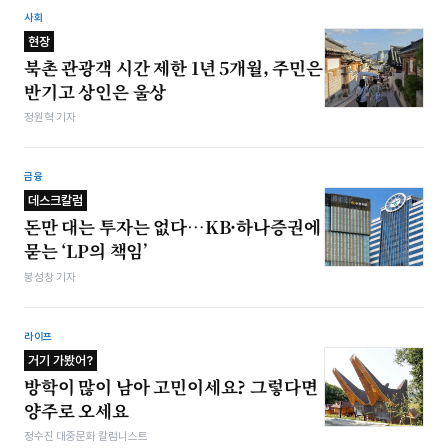
사회
현장
북촌 관광객 시간 제한 1년 5개월, 주민은
반기고 상인은 울상
정원혁 기자
금융
데스크칼럼
돈만 대는 투자는 없다…KB·하나증권에
묻는 ‘LP의 책임’
봉성창 기자
라이프
거기 가봤어?
방학이 많이 남아 고민이세요? 그렇다면
양주로 오세요
정수진 대중문화 칼럼니스트