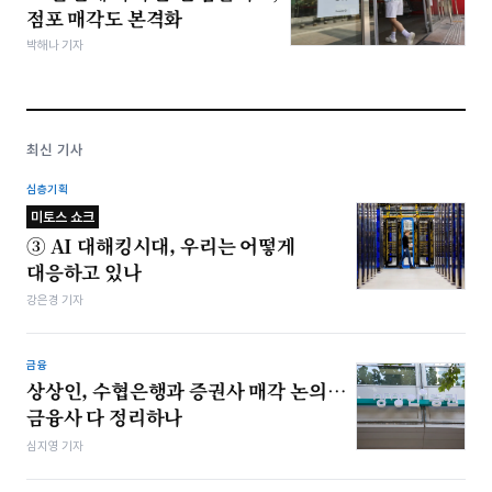
점포 매각도 본격화
박해나 기자
최신 기사
심층기획
미토스 쇼크
③ AI 대해킹시대, 우리는 어떻게
대응하고 있나
강은경 기자
금융
상상인, 수협은행과 증권사 매각 논의…
금융사 다 정리하나
심지영 기자