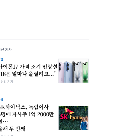
최신 기사
산업
아이폰17 가격 조기 인상설
“18은 얼마나 올릴려고...”
봉성창 기자
산업
SK하이닉스, 독립이사
6명에 자사주 1억 2000만
원…
올해 두 번째