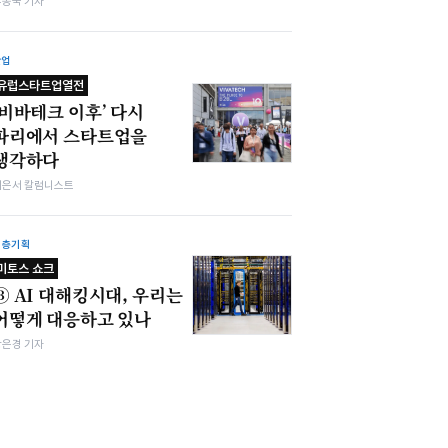
우종국 기자
산업
유럽스타트업열전
‘비바테크 이후’ 다시
파리에서 스타트업을
생각하다
이은서 칼럼니스트
심층기획
미토스 쇼크
③ AI 대해킹시대, 우리는
어떻게 대응하고 있나
강은경 기자