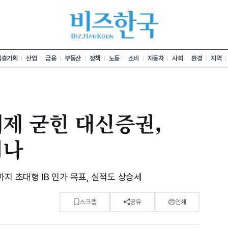
심층기획
산업
금융
부동산
정책
노동
소비
자동차
사회
환경
지역
제 굳힌 대신증권,
지나
지 초대형 IB 인가 목표, 실적도 상승세
스크랩
공유
인쇄