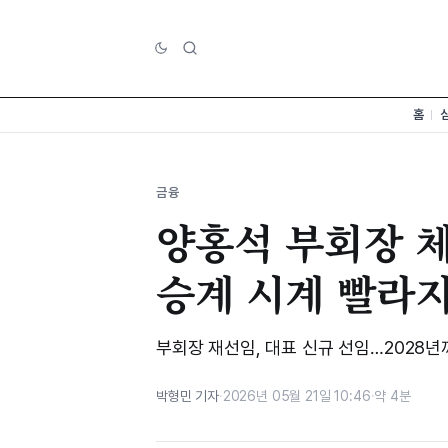
홈
금융
양홍석 부회장 체
승계 시계 빨라
부회장 재선임, 대표 신규 선임…2028년까
박형민 기자
·
2026년 05월 21일 10:46
·
약 4분