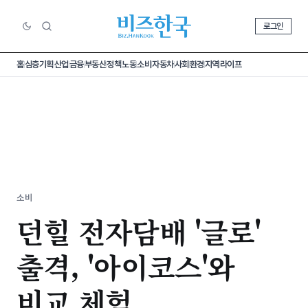
로그인
홈
심층기획
산업
금융
부동산
정책
노동
소비
자동차
사회
환경
지역
라이프
소비
던힐 전자담배 '글로'
출격, '아이코스'와
비교 체험