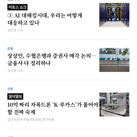
미토스 쇼크
③ AI 대해킹시대, 우리는 어떻게
대응하고 있나
강은경 기자
금융
상상인, 수협은행과 증권사 매각 논의…
금융사 다 정리하나
심지영 기자
산업
밀덕텔링
10억 짜리 자폭드론 ‘K-루카스’가 풀어야
할 진짜 숙제
김민석 한국국방안보포럼 연구위원