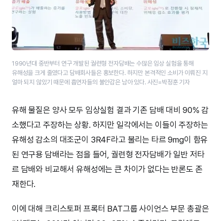
1990년대 중반부터 연구 개발된 궐련형 전자담배는 수많은 임상 실험을 통해
유해성을 크게 줄였다고 ​담배회사들은 ​홍보한다. 하지만 본격적인 소비가 이뤄진 지
얼마 되지 않았기 때문에 흡연자들의 불안감은 남아 있다. 사진=박정훈 기자
유해 물질은 양사 모두 임상실험 결과 기존 담배 대비 90% 감
소했다고 주장하는 상황. 하지만 일각에서는 이들이 주장하는
유해성 감소의 대조군이 3R4F라고 불리는 타르 9mg이 함유
된 연구용 담배라는 점을 들어, 궐련형 전자담배가 일반 저타
르 담배와 비교해서 유해성에는 큰 차이가 없다는 반론도 존
재한다.
이에 대해 크리스토퍼 프록터 BAT그룹 사이언스 부문 총괄은