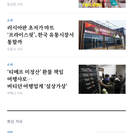
봉성창 기자
소비
러시아판 초저가 마트
‘프라이스핏’, 한국 유통시장서
통할까
우종국 기자
소비
‘티메프 미정산’ 환불 책임
여행사로…
버티던 여행업계 ‘설상가상’
박해나 기자
최신 기사
산업