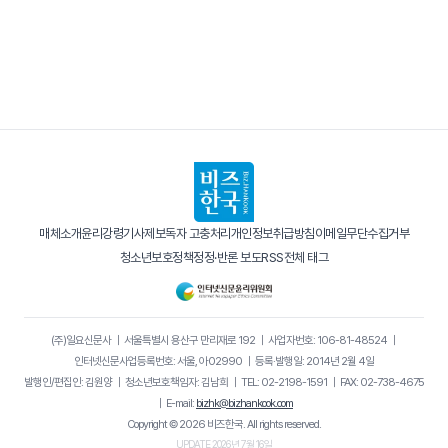
매체소개
윤리강령
기사제보
독자 고충처리
개인정보취급방침
이메일무단수집거부
청소년보호정책
정정·반론 보도
RSS
전체 태그
(주)일요신문사
｜
서울특별시 용산구 만리재로 192
｜
사업자번호: 106-81-48524
｜
인터넷신문사업등록번호: 서울, 아02990
｜
등록·발행일: 2014년 2월 4일
발행인/편집인: 김원양
｜
청소년보호책임자: 김남희
｜
TEL: 02-2198-1591
｜
FAX: 02-738-4675
｜
E-mail:
bizhk@bizhankook.com
Copyright © 2026 비즈한국. All rights reserved.
UPDATE 2026년 7월 16일