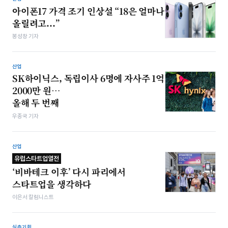
아이폰17 가격 조기 인상설 “18은 얼마나
올릴려고...”
봉성창 기자
산업
SK하이닉스, 독립이사 6명에 자사주 1억
2000만 원…
올해 두 번째
우종국 기자
산업
유럽스타트업열전
‘비바테크 이후’ 다시 파리에서
스타트업을 생각하다
이은서 칼럼니스트
심층기획