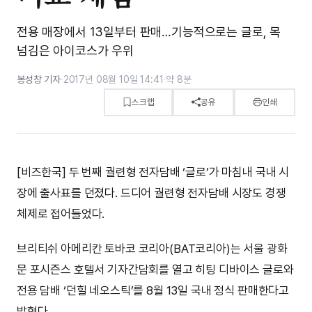
전용 매장에서 13일부터 판매…기능적으로는 글로, 목
넘김은 아이코스가 우위
봉성창 기자
·
2017년 08월 10일 14:41
·
약 8분
스크랩
공유
인쇄
[비즈한국] 두 번째 궐련형 전자담배 ‘글로’가 마침내 국내 시
장에 출사표를 던졌다. 드디어 궐련형 전자담배 시장도 경쟁
체제로 접어들었다.
브리티쉬 아메리칸 토바코 코리아(BAT코리아)는 서울 광화
문 포시즌스 호텔서 기자간담회를 열고 히팅 디바이스 글로와
전용 담배 ‘던힐 네오스틱’를 8월 13일 국내 정식 판매한다고
밝혔다.