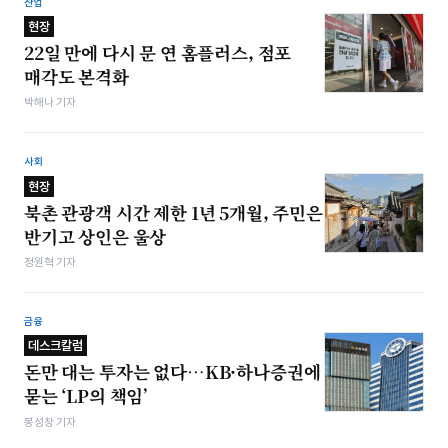
산업
현장
22일 만에 다시 문 연 홈플러스, 점포
매각도 본격화
박해나 기자
사회
현장
북촌 관광객 시간 제한 1년 5개월, 주민은
반기고 상인은 울상
정원혁 기자
금융
데스크칼럼
돈만 대는 투자는 없다…KB·하나증권에
묻는 ‘LP의 책임’
봉성창 기자