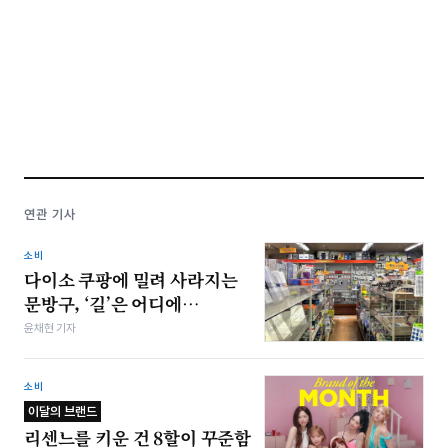
연관 기사
소비
다이소 쿠팡에 밀려 사라지는
문방구, ‘길’은 어디에…
윤채현 기자
소비
이달의 브랜드
리센느를 키운 건 8할이 꾸준함