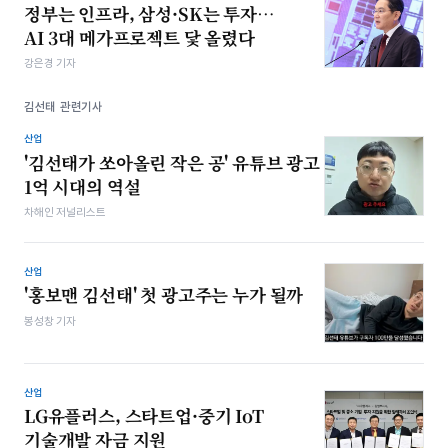
정부는 인프라, 삼성·SK는 투자…
AI 3대 메가프로젝트 닻 올렸다
강은경 기자
김선태 관련기사
산업
'김선태가 쏘아올린 작은 공' 유튜브 광고
1억 시대의 역설
차해인 저널리스트
산업
'홍보맨 김선태' 첫 광고주는 누가 될까
봉성창 기자
산업
LG유플러스, 스타트업·중기 IoT
기술개발 자금 지원