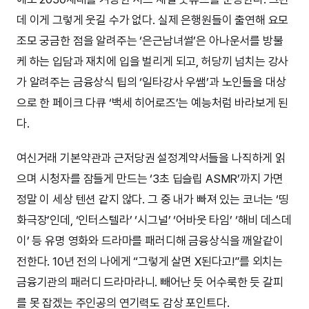
데 이게 그렇게 웃길 수가 없다. 실제 은행원들이 출연해 요모
조모 궁금한 점을 알려주는 ‘은근남녀썰’은 아나운서를 방불
케 하는 입담과 재치에 입을 벌리게 되고, 허당끼 넘치는 강사
가 알려주는 금융상식 팁의 ‘일타강사 우쌤’과 노인들을 대상
으로 한 페이크 다큐 ‘백세 히어로즈’는 예능처럼 바라보게 된
다.
여신거래 기본약관과 근저당권 설정계약서들을 나직하게 읽
으며 시청자를 잠들게 만드는 ‘3초 딥슬립 ASMR’까지 가면
정말 이 세상 텐션 같지 않다. 그 중 내가 빠져 있는 코너는 ‘띵
화극장’인데, ‘인터스텔라’ ‘시그널’ ‘어바웃 타임’ ‘해비 데스데
이’ 등 유명 영화와 드라마를 패러디해 금융상식을 깨알같이
전한다. 10년 전의 나에게 “그렇게 살면 X된다고!”를 외치는
금융기관의 패러디 드라마라니. 빼어난 듯 어수룩한 듯 갈피
를 못 잡겠는 주인공의 연기력도 감상 포인트다.