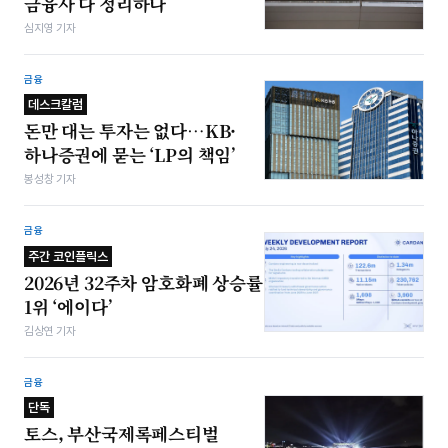
금융사 다 정리하나
심지영 기자
금융
데스크칼럼
돈만 대는 투자는 없다…KB·
하나증권에 묻는 ‘LP의 책임’
봉성창 기자
금융
주간 코인플릭스
2026년 32주차 암호화폐 상승률
1위 ‘에이다’
김상연 기자
금융
단독
토스, 부산국제록페스티벌