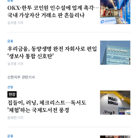
금융
OKX·한투 코인원 인수설에 업계 촉각…
국내 가상자산 거래소 판 흔들리나
심지영 기자
금융
우리금융, 동양생명 완전 자회사로 편입
'생보사 통합 신호탄'
심지영 기자
신한지주 관련기사
산업
현장
집들이, 러닝, 체크리스트…독서도
'체험'하는 국제도서전 풍경
윤채현 기자
금융