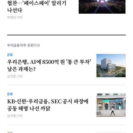
협찬…‘페이스페이’ 알리기
나선다
박형민 기자
우리금융지주 관련기사
금융
우리은행, AI에 8500억 원 '통 큰 투자'
남은 과제는?
심지영 기자
금융
KB·신한·우리금융, SEC 공시 파장에
공동 해명 나선 까닭
심지영 기자