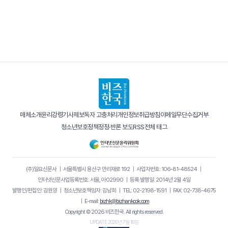
매체소개
윤리강령
기사제보
독자 고충처리
개인정보취급방침
이메일무단수집거부
청소년보호정책
정정·반론 보도
RSS
전체 태그
(주)일요신문사
｜
서울특별시 용산구 만리재로 192
｜
사업자번호: 106-81-48524
｜
인터넷신문사업등록번호: 서울, 아02990
｜
등록·발행일: 2014년 2월 4일
발행인/편집인: 김원양
｜
청소년보호책임자: 김남희
｜
TEL: 02-2198-1591
｜
FAX: 02-738-4675
｜
E-mail:
bizhk@bizhankook.com
Copyright © 2026 비즈한국. All rights reserved.
UPDATE 2026년 7월 16일