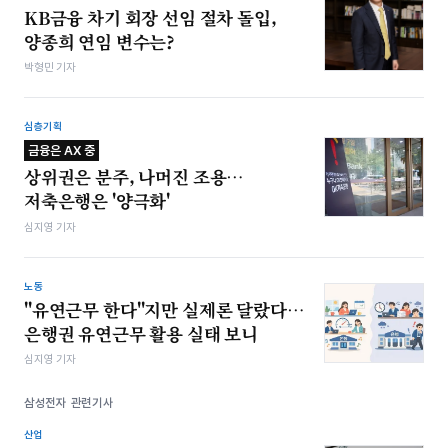
KB금융 차기 회장 선임 절차 돌입,
양종희 연임 변수는?
박형민 기자
심층기획
금융은 AX 중
상위권은 분주, 나머진 조용…
저축은행은 '양극화'
심지영 기자
노동
"유연근무 한다"지만 실제론 달랐다…
은행권 유연근무 활용 실태 보니
심지영 기자
삼성전자 관련기사
산업