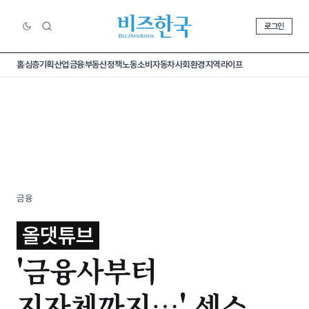
로그인
홈
심층기획
산업
금융
부동산
정책
노동
소비
자동차
사회
환경
지역
라이프
금융
올댓튜브
'금융사부터
지자체까지…' 센스