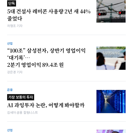
단독
5대 건설사 레미콘 사용량 2년 새 44%
줄었다
차형조 기자
산업
“100조” 삼성전자, 상반기 영업이익
‘대기록’…
2분기 영업이익 89.4조 원
강은경 기자
금융
가장 보통의 투자
AI 과잉투자 논란, 어떻게 봐야할까
김세아 금융 칼럼니스트
산업