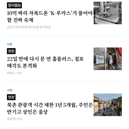
밀덕텔링
10억 짜리 자폭드론 ‘K-루카스’가 풀어야
할 진짜 숙제
김민석 한국국방안보포럼 연구위원
산업
현장
22일 만에 다시 문 연 홈플러스, 점포
매각도 본격화
박해나 기자
사회
현장
북촌 관광객 시간 제한 1년 5개월, 주민은
반기고 상인은 울상
정원혁 기자