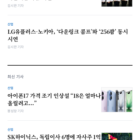
김시완 기자
산업
LG유플러스-노키아, ‘다운링크 콤프’와 ‘256쾀’ 동시
시연
김시완 기자
최신 기사
산업
아이폰17 가격 조기 인상설 “18은 얼마나
올릴려고...”
봉성창 기자
산업
SK하이닉스, 독립이사 6명에 자사주 1억