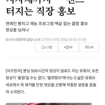
터지는 직장 홍보
연예인 뺨치고 예능 프로그램 멱살 잡는 꿀잼 홍보
영상들 넘쳐나
정수진 대중문화 칼럼니스트
·
2019년 07월 25일 09:53
·
약 5분
스크랩
공유
인쇄
[비즈한국] 분당 500시간의 영상이 업로드 되는 유튜브, 모든
영상이 ‘꿀잼’일 수는 없다. ‘올댓튜브’에서는 드넓은 유튜브
세상에서 꼭 챙겨볼 만한 영상을 선별해 적절한 설명을 곁들
여 소개한다.