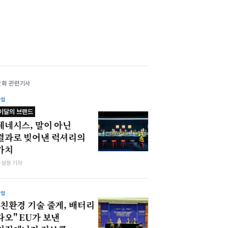
한화 관련기사
산업
이달의 브랜드
제네시스, 말이 아닌
결과로 빚어낸 럭셔리의
가치
봉성창 기자
산업
"친환경 기술 줄게, 배터리
다오" EU가 보낸