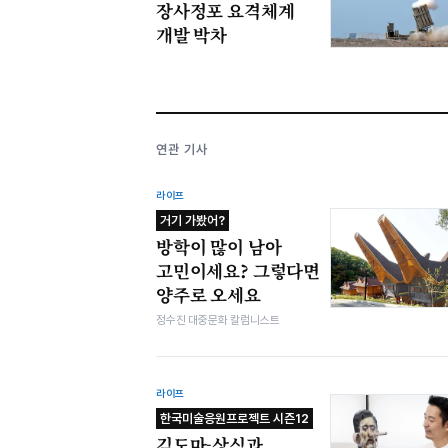
장사정포 요격체계
개발 박차
연관 기사
라이프
거기 가봤어?
방학이 많이 남아
고민이세요? 그렇다면
양주로 오세요
정수진 대중문화 칼럼니스트
라이프
한국미술응원프로젝트 시즌12
김도마-상식과