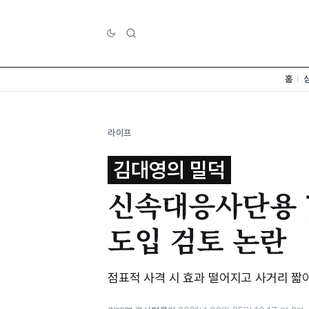
홈
라이프
김대영의 밀덕
신속대응사단용 
도입 검토 논란
점표적 사격 시 효과 떨어지고 사거리 짧