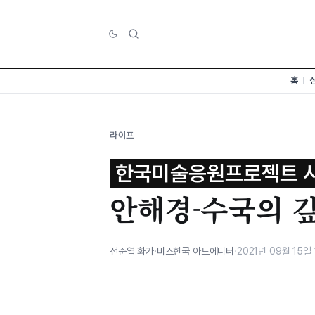
홈
라이프
한국미술응원프로젝트 
안해경-수국의 
전준엽 화가·비즈한국 아트에디터
·
2021년 09월 15일 