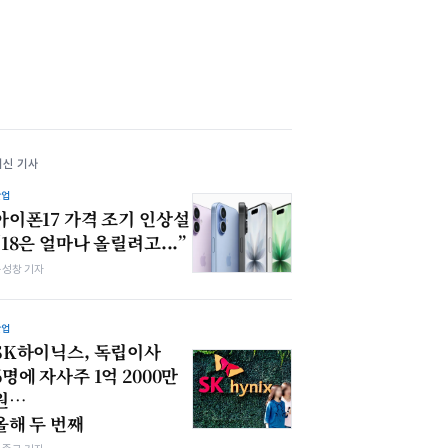
최신 기사
산업
아이폰17 가격 조기 인상설
“18은 얼마나 올릴려고...”
봉성창 기자
산업
SK하이닉스, 독립이사
6명에 자사주 1억 2000만
원…
올해 두 번째