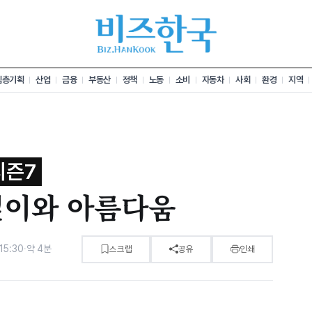
심층기획
산업
금융
부동산
정책
노동
소비
자동차
사회
환경
지역
시즌7
깊이와 아름다움
15:30
·
약 4분
스크랩
공유
인쇄