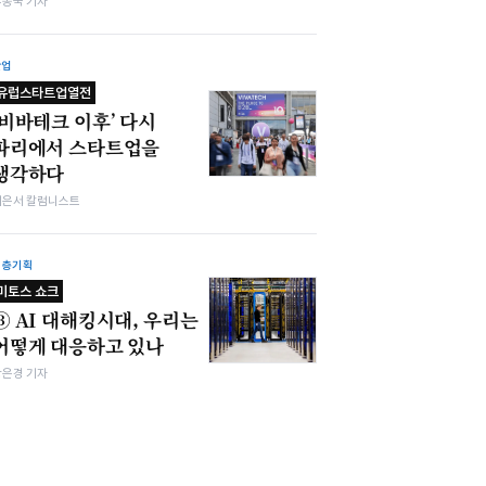
우종국 기자
산업
유럽스타트업열전
‘비바테크 이후’ 다시
파리에서 스타트업을
생각하다
이은서 칼럼니스트
심층기획
미토스 쇼크
③ AI 대해킹시대, 우리는
어떻게 대응하고 있나
강은경 기자