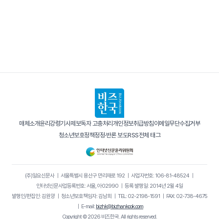
매체소개
윤리강령
기사제보
독자 고충처리
개인정보취급방침
이메일무단수집거부
청소년보호정책
정정·반론 보도
RSS
전체 태그
(주)일요신문사
｜
서울특별시 용산구 만리재로 192
｜
사업자번호: 106-81-48524
｜
인터넷신문사업등록번호: 서울, 아02990
｜
등록·발행일: 2014년 2월 4일
발행인/편집인: 김원양
｜
청소년보호책임자: 김남희
｜
TEL: 02-2198-1591
｜
FAX: 02-738-4675
｜
E-mail:
bizhk@bizhankook.com
Copyright © 2026 비즈한국. All rights reserved.