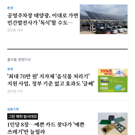
환경
공영주차장 태양광, 이대로 가면
민간발전사가 '독식'할 수도…
김민호 기자
홍수열 관련기사
정책
'최대 70만 원' 지자체 '음식물 처리기'
지원 사업, 정부 기준 없고 효과도 '글쎄'
전다현 기자
심층기획
그린 패피 탐사대②
1인당 8장…예쁜 카드 찾다가 '예쁜
쓰레기'만 늘릴라