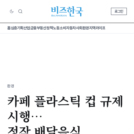
로그인
홈
심층기획
산업
금융
부동산
정책
노동
소비
자동차
사회
환경
지역
라이프
환경
카페 플라스틱 컵 규제
시행…
정작 배달음식