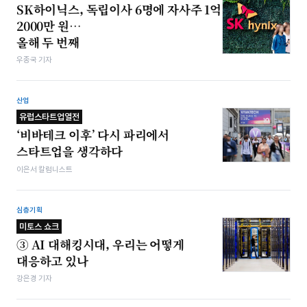
SK하이닉스, 독립이사 6명에 자사주 1억
2000만 원…
올해 두 번째
우종국 기자
산업
유럽스타트업열전
‘비바테크 이후’ 다시 파리에서
스타트업을 생각하다
이은서 칼럼니스트
심층기획
미토스 쇼크
③ AI 대해킹시대, 우리는 어떻게
대응하고 있나
강은경 기자