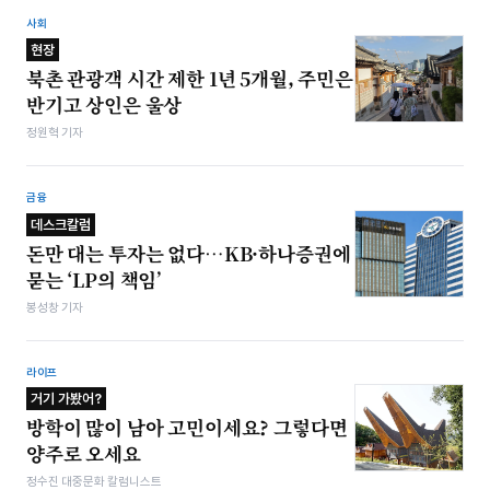
사회
현장
북촌 관광객 시간 제한 1년 5개월, 주민은
반기고 상인은 울상
정원혁 기자
금융
데스크칼럼
돈만 대는 투자는 없다…KB·하나증권에
묻는 ‘LP의 책임’
봉성창 기자
라이프
거기 가봤어?
방학이 많이 남아 고민이세요? 그렇다면
양주로 오세요
정수진 대중문화 칼럼니스트