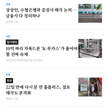
금융
상상인, 수협은행과 증권사 매각 논의…
금융사 다 정리하나
심지영 기자
산업
밀덕텔링
10억 짜리 자폭드론 ‘K-루카스’가 풀어야
할 진짜 숙제
김민석 한국국방안보포럼 연구위원
산업
현장
22일 만에 다시 문 연 홈플러스, 점포
매각도 본격화
박해나 기자