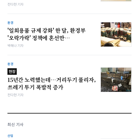
전다현 기자
환경
'일회용품 규제 강화' 한 달, 환경부
'오락가락' 정책에 혼선만…
박해나 기자
환경
현장
15년간 노력했는데…거리두기 풀리자,
쓰레기 투기 폭발적 증가
전다현 기자
최신 기사
산업