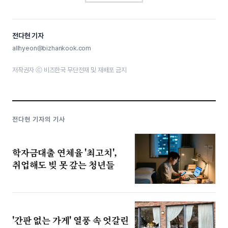
전다현 기자
allhyeon@bizhankook.com
저작권자 ⓒ 비즈한국 무단전재 및 재배포 금지
전다현 기자의 기사
학자금대출 연체율 '최고치',
취업해도 빚 못 갚는 청년들
'간판 없는 가게' 열풍 속 엇갈린