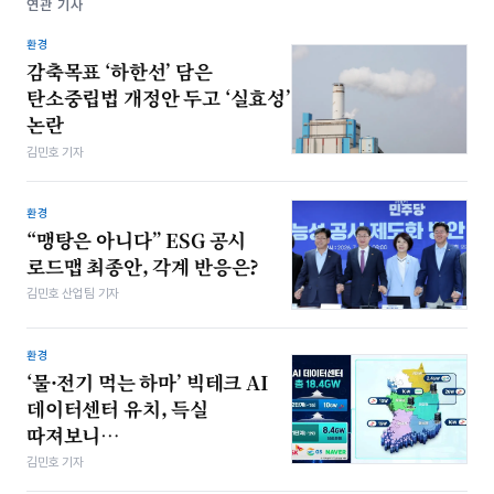
연관 기사
환경
감축목표 ‘하한선’ 담은
탄소중립법 개정안 두고 ‘실효성’
논란
김민호 기자
환경
“맹탕은 아니다” ESG 공시
로드맵 최종안, 각계 반응은?
김민호 산업팀 기자
환경
‘물·전기 먹는 하마’ 빅테크 AI
데이터센터 유치, 득실
따져보니…
김민호 기자