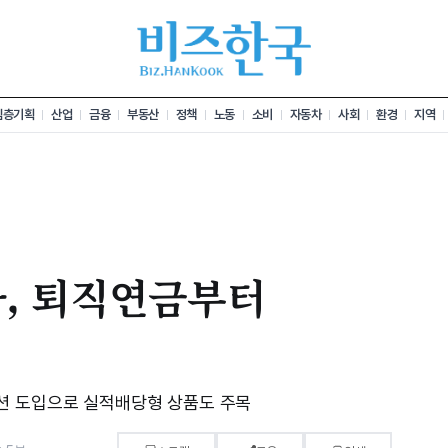
심층기획
산업
금융
부동산
정책
노동
소비
자동차
사회
환경
지역
자, 퇴직연금부터
션 도입으로 실적배당형 상품도 주목