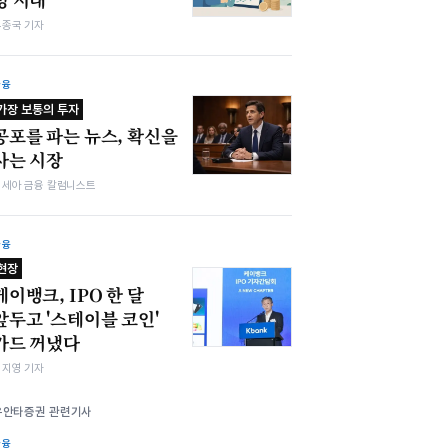
우종국 기자
금융
가장 보통의 투자
공포를 파는 뉴스, 확신을
사는 시장
김세아 금융 칼럼니스트
금융
현장
케이뱅크, IPO 한 달
앞두고 '스테이블 코인'
카드 꺼냈다
심지영 기자
유안타증권 관련기사
금융