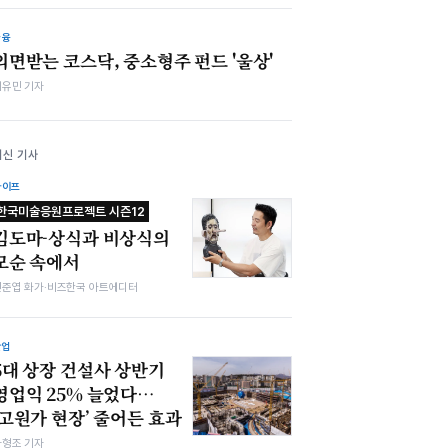
금융
외면받는 코스닥, 중소형주 펀드 '울상'
이유민 기자
최신 기사
라이프
한국미술응원프로젝트 시즌12
김도마-상식과 비상식의
모순 속에서
전준엽 화가·비즈한국 아트에디터
산업
5대 상장 건설사 상반기
영업익 25% 늘었다…
‘고원가 현장’ 줄어든 효과
차형조 기자