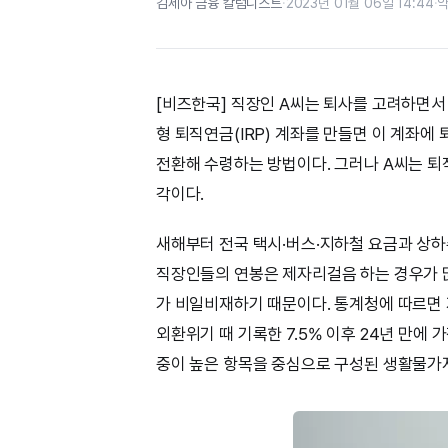
김세아 금융 칼럼니스트
·
2023년 01월 06일 14:44
·
약
[비즈한국] 직장인 A씨는 퇴사를 고려하면서
형 퇴직연금(IRP) 계좌를 만들면 이 계좌
전환해 수령하는 방법이다. 그러나 A씨는 퇴
각이다.
새해부터 전국 택시·버스·지하철 요금과 상하
직장인들의 연봉은 제자리걸음 하는 경우가 많
가 비일비재하기 때문이다. 통계청에 따르면 지
외환위기 때 기록한 7.5% 이후 24년 만에 
중이 높은 항목을 중심으로 구성된 생활물가지