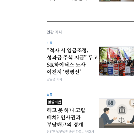
연관 기사
노동
“적자 시 임금조정,
성과급 주식 지급” 두고
SK하이닉스 노사
여전히 ‘평행선’
강은경 기자
노동
알쓸비법
해고 못 하니 고립
배치? 인사권과
부당해고의 경계
정양훈 법무법인 바른 파트너 변호사