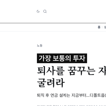
홈
노동
가장 보통의 투자
퇴사를 꿈꾸는 
굴려라
퇴직 후 연금 설계는 지금부터…디폴트옵