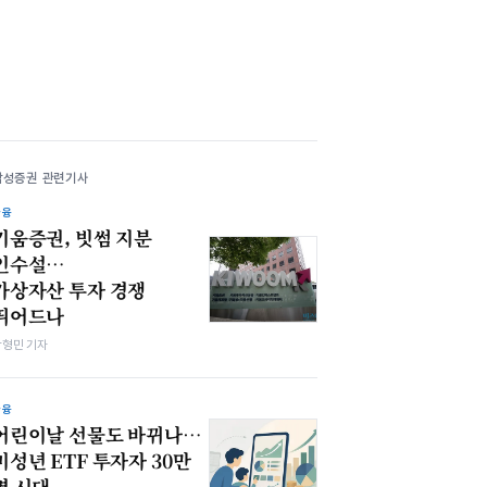
삼성증권 관련기사
금융
키움증권, 빗썸 지분
인수설…
가상자산 투자 경쟁
뛰어드나
박형민 기자
금융
어린이날 선물도 바뀌나…
미성년 ETF 투자자 30만
명 시대