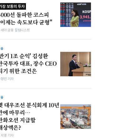
가장 보통의 투자
4000선 돌파한 코스피
"이제는 속도보다 균형"
김세아 금융 칼럼니스트
금융
'반기 1조 순익' 김성환
한국투자 대표, 장수 CEO
되기 위한 조건은
박형민 기자
금융
옛 대우조선 분식회계 10년
만에 마무리…
한화오션 지급할
배상액은?
심지영 기자