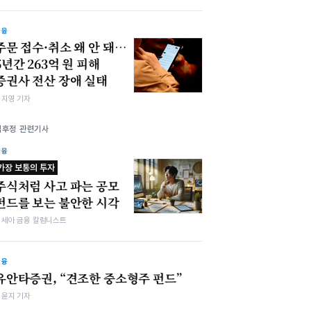
금융
주문 접수·취소 왜 안 돼…
5년간 263억 원 피해
증권사 전산 장애 실태
심지영 기자
김후정 관련기사
금융
가장 보통의 투자
주식처럼 사고 파는 공모
펀드를 보는 불안한 시각
김세아 금융 칼럼니스트
금융
유안타증권, “견조한 중소형주 펀드”
김윤지 기자