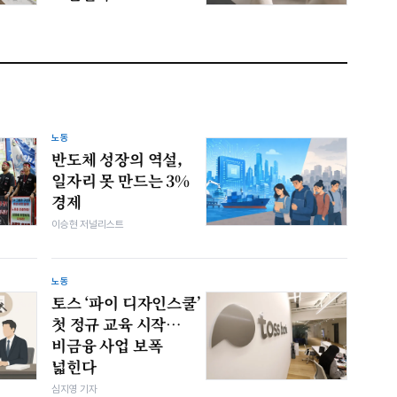
노동
반도체 성장의 역설,
일자리 못 만드는 3%
경제
이승현 저널리스트
노동
토스 ‘파이 디자인스쿨’
첫 정규 교육 시작…
비금융 사업 보폭
넓힌다
심지영 기자