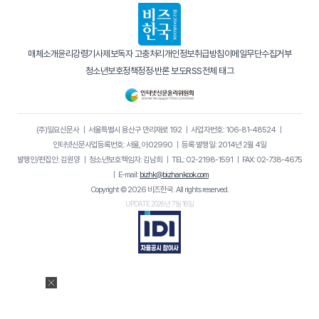
매체소개
윤리강령
기사제보
독자 고충처리
개인정보취급방침
이메일무단수집거부
청소년보호정책
정정·반론 보도
RSS
전체 태그
(주)일요신문사
｜
서울특별시 용산구 만리재로 192
｜
사업자번호: 106-81-48524
｜
인터넷신문사업등록번호: 서울, 아02990
｜
등록·발행일: 2014년 2월 4일
발행인/편집인: 김원양
｜
청소년보호책임자: 김남희
｜
TEL: 02-2198-1591
｜
FAX: 02-738-4675
｜
E-mail:
bizhk@bizhankook.com
Copyright © 2026 비즈한국. All rights reserved.
UPDATE 2026년 7월 16일