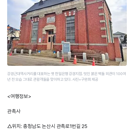
강경근대역사거리를 대표하는 옛 한일은행 강경지점. 멋진 붉은 벽돌 외관이 100여
년 전 모습 그대로 관람객들을 맞이하고 있다. 사진=구완회 제공
<여행정보>
관촉사
△위치: 충청남도 논산시 관촉로1번길 25