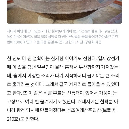
개태사 마당에 남아 있는 거대한 철확(무쇠 가마솥). 직경 3m에 둘레가 9m 남짓,
높이 1m에 이른다. 절을 처음 세웠을 때부터 스님들의 국을 끓이던 가마솥으로 한
번에 1000여 명이 먹을 국을 끓일 수 있다고 한다. 사진=구완회 제공
천 년도 더 된 철확에는 신기한 이야기도 전한다. 일제강점기
때 이 솥을 탐낸 일본인이 몰래 훔쳐서 부산항까지 가져갔는
데, 솥에서 이상한 소리가 나기 시작하더니 급기야는 큰 소리
로 울더라는 것이다. 그래서 결국 제자리로 돌아올 수 있었다
고 한다. 또 이 솥은 비를 부르는 신통력이 있어서 가뭄이 든
고장으로 여러 번 옮겨지기도 했단다. 개태사에는 철확뿐 아
니라 왕건 당시에 만들어졌다는 석조여래삼존입상(보물 제
219호)도 전한다.