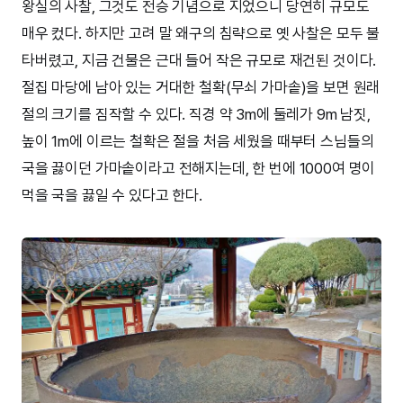
왕실의 사찰, 그것도 전승 기념으로 지었으니 당연히 규모도
매우 컸다. 하지만 고려 말 왜구의 침략으로 옛 사찰은 모두 불
타버렸고, 지금 건물은 근대 들어 작은 규모로 재건된 것이다.
절집 마당에 남아 있는 거대한 철확(무쇠 가마솥)을 보면 원래
절의 크기를 짐작할 수 있다. 직경 약 3m에 둘레가 9m 남짓,
높이 1m에 이르는 철확은 절을 처음 세웠을 때부터 스님들의
국을 끓이던 가마솥이라고 전해지는데, 한 번에 1000여 명이
먹을 국을 끓일 수 있다고 한다.