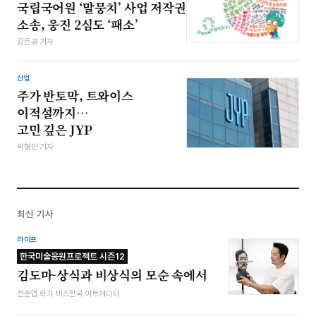
국립국어원 ‘말뭉치’ 사업 저작권
소송, 웅진 2심도 ‘패소’
강은경 기자
산업
주가 반토막, 트와이스
이적설까지…
고민 깊은 JYP
박형민 기자
최신 기사
라이프
한국미술응원프로젝트 시즌12
김도마-상식과 비상식의 모순 속에서
전준엽 화가·비즈한국 아트에디터