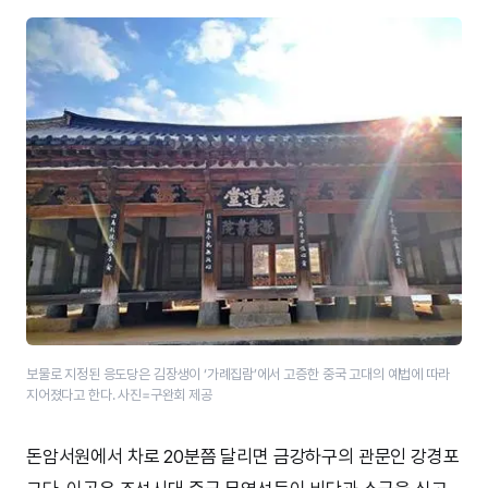
보물로 지정된 응도당은 김장생이 ‘가례집람’에서 고증한 중국 고대의 예법에 따라
지어졌다고 한다. 사진=구완회 제공
돈암서원에서 차로 20분쯤 달리면 금강하구의 관문인 강경포