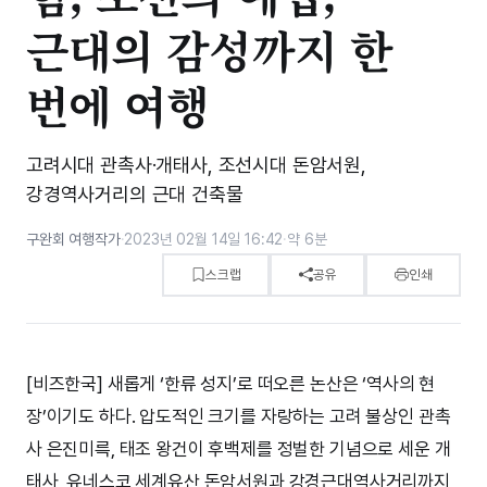
근대의 감성까지 한
번에 여행
고려시대 관촉사·개태사, 조선시대 돈암서원,
강경역사거리의 근대 건축물
구완회 여행작가
·
2023년 02월 14일 16:42
·
약 6분
스크랩
공유
인쇄
[비즈한국] 새롭게 ‘한류 성지’로 떠오른 논산은 ‘역사의 현
장’이기도 하다. 압도적인 크기를 자랑하는 고려 불상인 관촉
사 은진미륵, 태조 왕건이 후백제를 정벌한 기념으로 세운 개
태사, 유네스코 세계유산 돈암서원과 강경근대역사거리까지