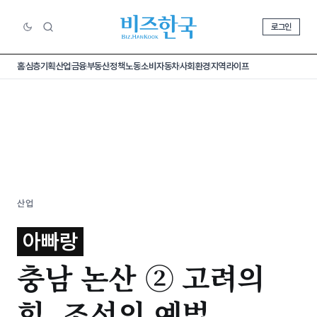
로그인
홈
심층기획
산업
금융
부동산
정책
노동
소비
자동차
사회
환경
지역
라이프
산업
아빠랑
충남 논산 ② 고려의
힘, 조선의 예법,