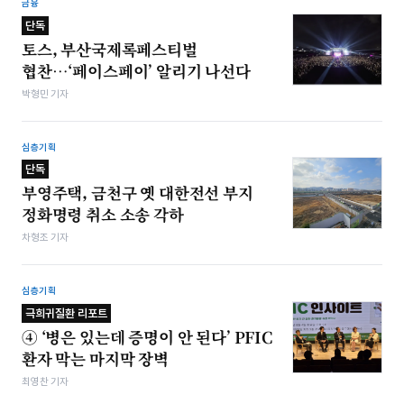
금융
단독
토스, 부산국제록페스티벌
협찬…‘페이스페이’ 알리기 나선다
박형민 기자
심층기획
단독
부영주택, 금천구 옛 대한전선 부지
정화명령 취소 소송 각하
차형조 기자
심층기획
극희귀질환 리포트
④ ‘병은 있는데 증명이 안 된다’ PFIC
환자 막는 마지막 장벽
최영찬 기자