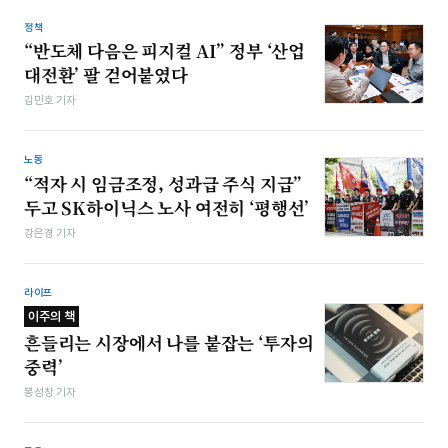
정책
“반도체 다음은 피지컬 AI” 정부 ‘산업
대전환’ 팔 걷어붙였다
김민호 기자
노동
“적자 시 임금조정, 성과급 주식 지급”
두고 SK하이닉스 노사 여전히 ‘평행선’
강은경 기자
라이프
이주의 책
흔들리는 시장에서 나를 붙잡는 ‘투자의
중력’
봉성창 기자