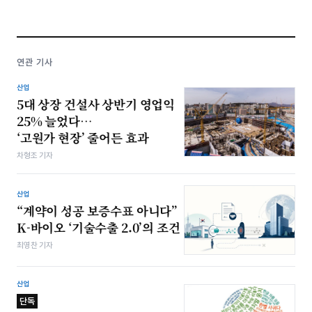
연관 기사
산업
5대 상장 건설사 상반기 영업익
25% 늘었다…
‘고원가 현장’ 줄어든 효과
차형조 기자
산업
“계약이 성공 보증수표 아니다”
K-바이오 ‘기술수출 2.0’의 조건
최영찬 기자
산업
단독