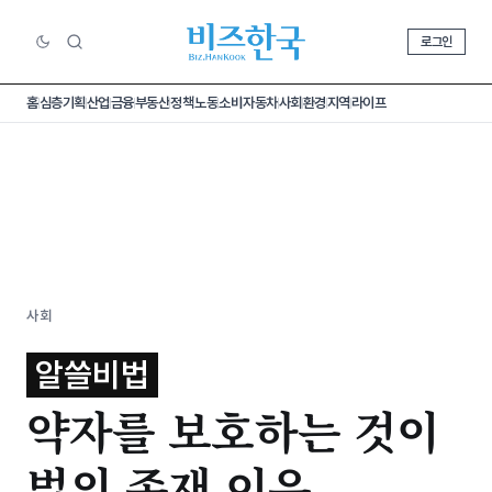
로그인
홈
심층기획
산업
금융
부동산
정책
노동
소비
자동차
사회
환경
지역
라이프
사회
알쓸비법
약자를 보호하는 것이
법의 존재 이유