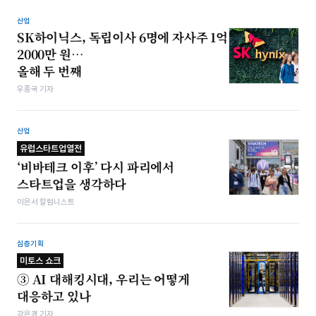
산업
SK하이닉스, 독립이사 6명에 자사주 1억
2000만 원…
올해 두 번째
우종국 기자
산업
유럽스타트업열전
‘비바테크 이후’ 다시 파리에서
스타트업을 생각하다
이은서 칼럼니스트
심층기획
미토스 쇼크
③ AI 대해킹시대, 우리는 어떻게
대응하고 있나
강은경 기자