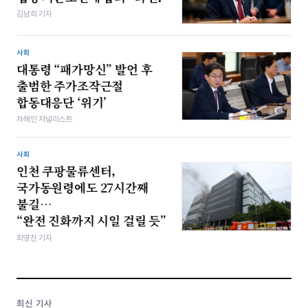
김남희 기자
사회
대통령 “패가망신” 발언 후
출범한 주가조작근절
합동대응단 ‘위기’
차해인 저널리스트
사회
인천 쿠팡물류센터,
국가동원령에도 27시간째
불길…
“완전 진화까지 시일 걸릴 듯”
최영찬 기자
최신 기사