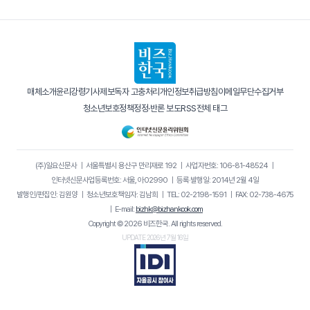
매체소개
윤리강령
기사제보
독자 고충처리
개인정보취급방침
이메일무단수집거부
청소년보호정책
정정·반론 보도
RSS
전체 태그
(주)일요신문사
｜
서울특별시 용산구 만리재로 192
｜
사업자번호: 106-81-48524
｜
인터넷신문사업등록번호: 서울, 아02990
｜
등록·발행일: 2014년 2월 4일
발행인/편집인: 김원양
｜
청소년보호책임자: 김남희
｜
TEL: 02-2198-1591
｜
FAX: 02-738-4675
｜
E-mail:
bizhk@bizhankook.com
Copyright © 2026 비즈한국. All rights reserved.
UPDATE 2026년 7월 16일