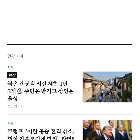
연관 기사
사회
현장
북촌 관광객 시간 제한 1년
5개월, 주민은 반기고 상인은
울상
정원혁 기자
사회
트럼프 “이란 공습 전격 취소,
협상 기본조건에 합의” 과연?