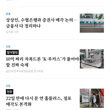
금융
상상인, 수협은행과 증권사 매각 논의…
금융사 다 정리하나
심지영 기자
산업
밀덕텔링
10억 짜리 자폭드론 ‘K-루카스’가 풀어야
할 진짜 숙제
김민석 한국국방안보포럼 연구위원
산업
현장
22일 만에 다시 문 연 홈플러스, 점포
매각도 본격화