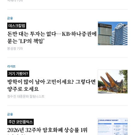
박해나 기자
금융
데스크칼럼
돈만 대는 투자는 없다…KB·하나증권에
묻는 ‘LP의 책임’
봉성창 기자
라이프
거기 가봤어?
방학이 많이 남아 고민이세요? 그렇다면
양주로 오세요
정수진 대중문화 칼럼니스트
금융
주간 코인플릭스
2026년 32주차 암호화폐 상승률 1위