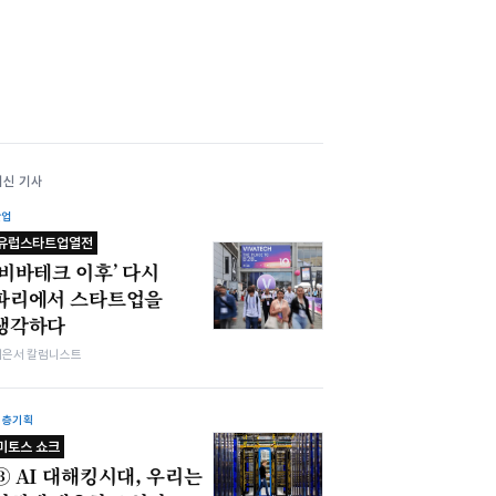
최신 기사
산업
유럽스타트업열전
‘비바테크 이후’ 다시
파리에서 스타트업을
생각하다
이은서 칼럼니스트
심층기획
미토스 쇼크
③ AI 대해킹시대, 우리는