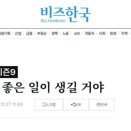
심층기획
산업
금융
부동산
정책
노동
소비
자동차
사회
환경
지역
시즌9
좋은 일이 생길 거야
10:27
·
약 4분
스크랩
공유
인쇄