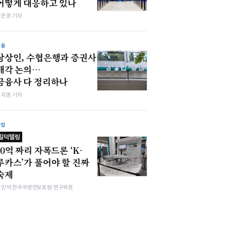
어떻게 대응하고 있나
강은경 기자
금융
상상인, 수협은행과 증권사
매각 논의…
금융사 다 정리하나
심지영 기자
산업
밀덕텔링
10억 짜리 자폭드론 ‘K-
루카스’가 풀어야 할 진짜
숙제
김민석 한국국방안보포럼 연구위원