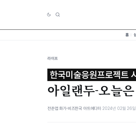
홈
라이프
한국미술응원프로젝트 
아일랜두-오늘은 
전준엽 화가·비즈한국 아트에디터
·
2024년 02월 26일 