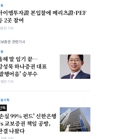
금융
아이엠투자證 본입찰에 메리츠證·PEF
등 2곳 참여
이유민 기자
교보증권 관련기사
금융
올해 말 임기 끝…
강성묵 하나증권 대표
'발행어음' 승부수
박형민 기자
심층기획
단독
'손실 99% 펀드' 신한은행
vs 교보증권 책임 공방,
판결 나왔다
심지영 기자