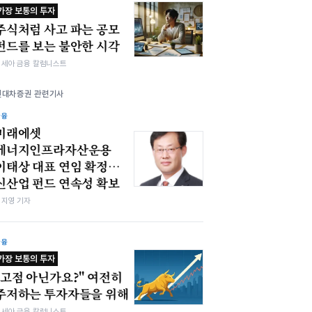
가장 보통의 투자
주식처럼 사고 파는 공모
펀드를 보는 불안한 시각
김세아 금융 칼럼니스트
현대차증권 관련기사
금융
미래에셋
에너지인프라자산운용
이태상 대표 연임 확정…
신산업 펀드 연속성 확보
심지영 기자
금융
가장 보통의 투자
"고점 아닌가요?" 여전히
주저하는 투자자들을 위해
김세아 금융 칼럼니스트