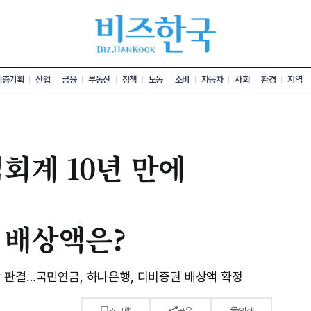
심층기획
산업
금융
부동산
정책
노동
소비
자동차
사회
환경
지역
회계 10년 만에
 배상액은?
 판결…국민연금, 하나은행, 디비증권 배상액 확정
스크랩
공유
인쇄