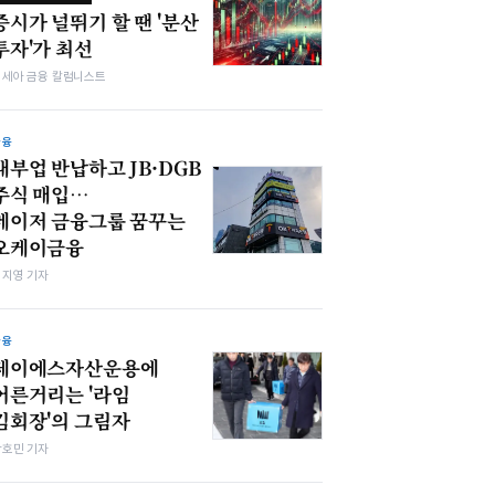
증시가 널뛰기 할 땐 '분산
투자'가 최선
김세아 금융 칼럼니스트
금융
대부업 반납하고 JB·DGB
주식 매입…
메이저 금융그룹 꿈꾸는
오케이금융
심지영 기자
금융
제이에스자산운용에
어른거리는 '라임
김회장'의 그림자
박호민 기자