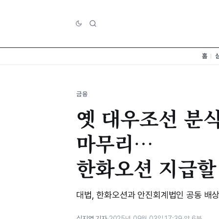
홈
금융
옛 대우조선 분식
마무리…
한화오션 지급할
대법, 한화오션과 안진회계법인 공동 배상
심지영 기자
·
2025년 09월 03일 17:39
·
약 6분