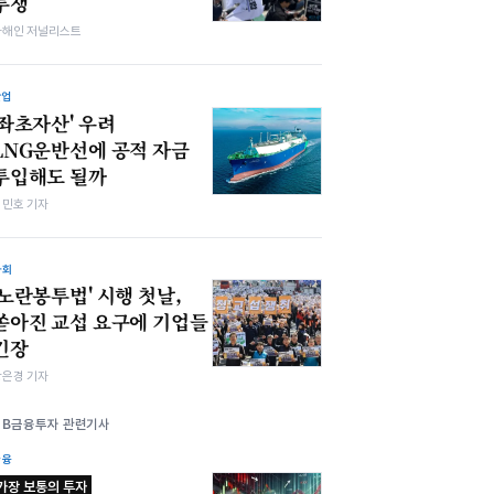
투쟁
차해인 저널리스트
산업
'좌초자산' 우려
LNG운반선에 공적 자금
투입해도 될까
김민호 기자
사회
'노란봉투법' 시행 첫날,
쏟아진 교섭 요구에 기업들
긴장
강은경 기자
DB금융투자 관련기사
금융
가장 보통의 투자