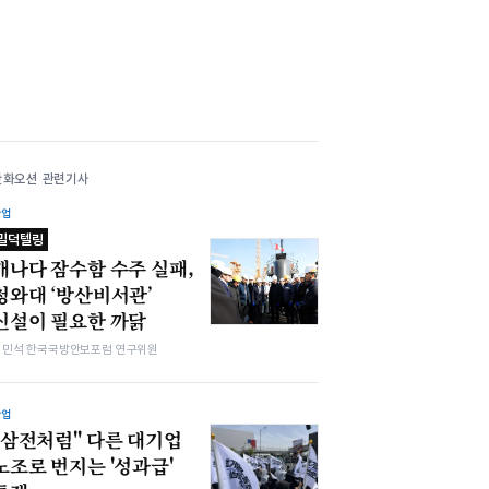
한화오션 관련기사
산업
밀덕텔링
캐나다 잠수함 수주 실패,
청와대 ‘방산비서관’
신설이 필요한 까닭
김민석 한국국방안보포럼 연구위원
산업
"삼전처럼" 다른 대기업
노조로 번지는 '성과급'