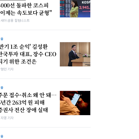
4000선 돌파한 코스피
"이제는 속도보다 균형"
김세아 금융 칼럼니스트
금융
'반기 1조 순익' 김성환
한국투자 대표, 장수 CEO
되기 위한 조건은
박형민 기자
금융
주문 접수·취소 왜 안 돼…
5년간 263억 원 피해
증권사 전산 장애 실태
심지영 기자
금융