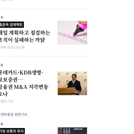
사회
홍춘욱 경제팩트
매일 계획하고 점검하는
조직이 실패하는 까닭
홍춘욱 이코노미스트
금융
롯데카드·KDB생명·
교보증권…
금융권 M&A 지각변동
오나
박형민 기자
유안타증권 관련기사
금융
가장 보통의 투자