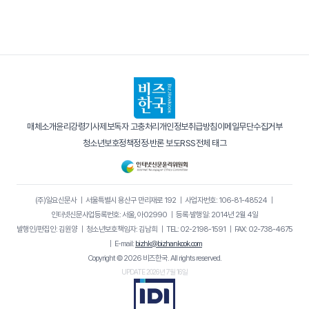
매체소개
윤리강령
기사제보
독자 고충처리
개인정보취급방침
이메일무단수집거부
청소년보호정책
정정·반론 보도
RSS
전체 태그
(주)일요신문사
｜
서울특별시 용산구 만리재로 192
｜
사업자번호: 106-81-48524
｜
인터넷신문사업등록번호: 서울, 아02990
｜
등록·발행일: 2014년 2월 4일
발행인/편집인: 김원양
｜
청소년보호책임자: 김남희
｜
TEL: 02-2198-1591
｜
FAX: 02-738-4675
｜
E-mail:
bizhk@bizhankook.com
Copyright © 2026 비즈한국. All rights reserved.
UPDATE 2026년 7월 16일