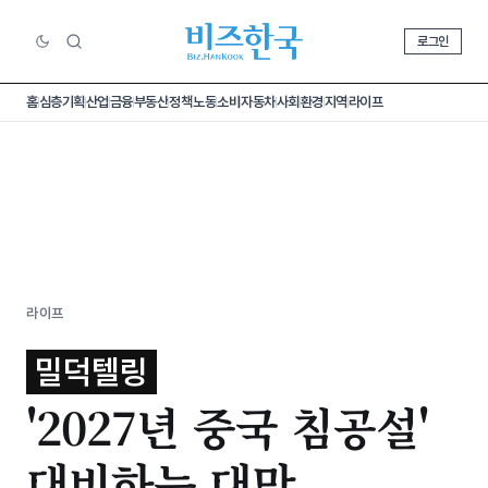
로그인
홈
심층기획
산업
금융
부동산
정책
노동
소비
자동차
사회
환경
지역
라이프
라이프
밀덕텔링
'2027년 중국 침공설'
대비하는 대만,