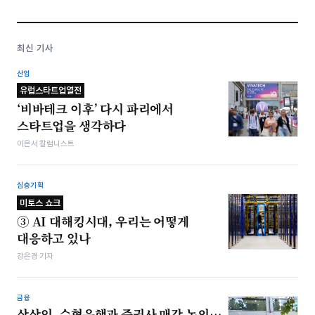
최신 기사
산업
유럽스타트업열전
‘비바테크 이후’ 다시 파리에서
스타트업을 생각하다
이은서 칼럼니스트
심층기획
미토스 쇼크
③ AI 대해킹시대, 우리는 어떻게
대응하고 있나
강은경 기자
금융
상상인, 수협은행과 증권사 매각 논의…