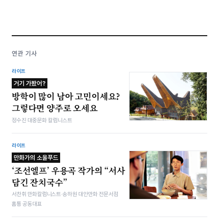
연관 기사
라이프
거기 가봤어?
방학이 많이 남아 고민이세요?
그렇다면 양주로 오세요
정수진 대중문화 칼럼니스트
라이프
만화가의 소울푸드
‘조선엘프’ 우용곡 작가의 “서사
담긴 잔치국수”
서찬휘 만화칼럼니스트·송하원 대안만화 전문서점
홈통 공동대표