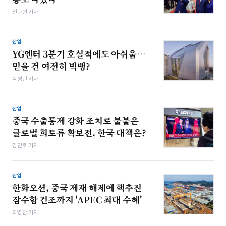
전다현 기자
산업
YG엔터 3분기 호실적에도 아쉬움…
믿을 건 여전히 빅뱅?
박형민 기자
산업
중국 수출통제 강화 조치로 불붙은
글로벌 희토류 확보전, 한국 대책은?
김민호 기자
산업
한화오션, 중국 제재 해제에 핵추진
잠수함 건조까지 'APEC 최대 수혜'
최영찬 기자