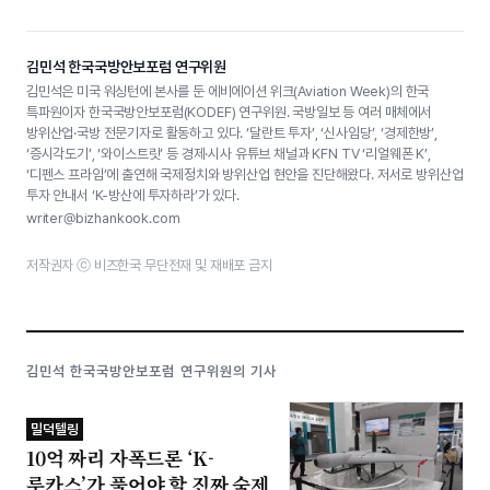
김민석 한국국방안보포럼 연구위원
김민석은 미국 워싱턴에 본사를 둔 에비에이션 위크(Aviation Week)의 한국
특파원이자 한국국방안보포럼(KODEF) 연구위원. 국방일보 등 여러 매체에서
방위산업·국방 전문기자로 활동하고 있다. ‘달란트 투자’, ‘신사임당’, ‘경제한방’,
‘증시각도기’, ‘와이스트릿’ 등 경제·시사 유튜브 채널과 KFN TV ‘리얼웨폰 K’,
‘디펜스 프라임’에 출연해 국제정치와 방위산업 현안을 진단해왔다. 저서로 방위산업
투자 안내서 ‘K-방산에 투자하라’가 있다.
writer@bizhankook.com
저작권자 ⓒ 비즈한국 무단전재 및 재배포 금지
김민석 한국국방안보포럼 연구위원의 기사
밀덕텔링
10억 짜리 자폭드론 ‘K-
루카스’가 풀어야 할 진짜 숙제