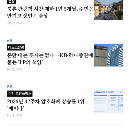
현장
북촌 관광객 시간 제한 1년 5개월, 주민은
반기고 상인은 울상
정원혁 기자
금융
데스크칼럼
돈만 대는 투자는 없다…KB·하나증권에
묻는 ‘LP의 책임’
봉성창 기자
금융
주간 코인플릭스
2026년 32주차 암호화폐 상승률 1위
‘에이다’
김상연 기자