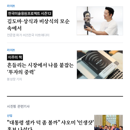
라이프
한국미술응원프로젝트 시즌12
김도마-상식과 비상식의 모순
속에서
전준엽 화가·비즈한국 아트에디터
라이프
이주의 책
흔들리는 시장에서 나를 붙잡는
‘투자의 중력’
봉성창 기자
시진핑 관련기사
산업
"대통령 셀카 덕 좀 볼까" 샤오미 '인생샷'
홍보 나섰다