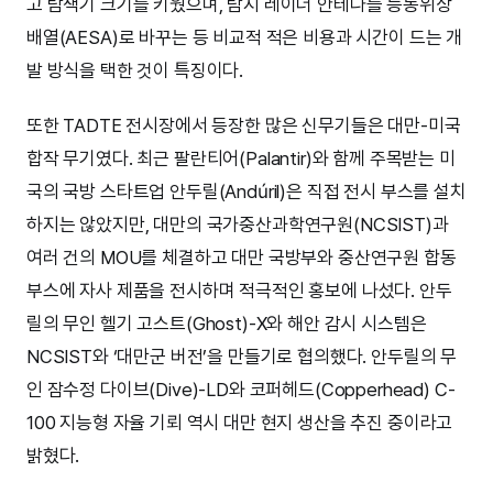
고 탐색기 크기를 키웠으며, 탐지 레이더 안테나를 능동위상
배열(AESA)로 바꾸는 등 비교적 적은 비용과 시간이 드는 개
발 방식을 택한 것이 특징이다.
또한 TADTE 전시장에서 등장한 많은 신무기들은 대만-미국
합작 무기였다. 최근 팔란티어(Palantir)와 함께 주목받는 미
국의 국방 스타트업 안두릴(Andúril)은 직접 전시 부스를 설치
하지는 않았지만, 대만의 국가중산과학연구원(NCSIST)과
여러 건의 MOU를 체결하고 대만 국방부와 중산연구원 합동
부스에 자사 제품을 전시하며 적극적인 홍보에 나섰다. 안두
릴의 무인 헬기 고스트(Ghost)-X와 해안 감시 시스템은
NCSIST와 ‘대만군 버전’을 만들기로 협의했다. 안두릴의 무
인 잠수정 다이브(Dive)-LD와 코퍼헤드(Copperhead) C-
100 지능형 자율 기뢰 역시 대만 현지 생산을 추진 중이라고
밝혔다.