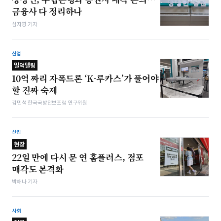
금융사 다 정리하나
심지영 기자
산업
밀덕텔링
10억 짜리 자폭드론 ‘K-루카스’가 풀어야
할 진짜 숙제
김민석 한국국방안보포럼 연구위원
산업
현장
22일 만에 다시 문 연 홈플러스, 점포
매각도 본격화
박해나 기자
사회