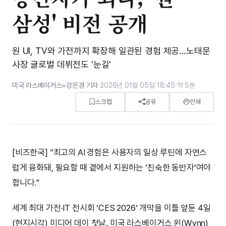
삼성' 비전 공개
원 UI, TV와 가전까지 확장해 일관된 경험 제공…노태문
사장 글로벌 데뷔전도 '눈길'
미국 라스베이거스=강은경 기자
·
2026년 01월 05일 18:45
·
약 5분
스크랩
공유
인쇄
[비즈한국] “최고의 AI 경험은 사용자의 일상 루틴에 자연스
럽게 융화돼, 필요할 때 곁에서 지원하는 ‘친숙한 동반자’여야
합니다.”
세계 최대 가전·IT 전시회 ‘CES 2026’ 개막을 이틀 앞둔 4일
(현지시각) 미디어 데이 첫날. 미국 라스베이거스 윈(Wynn)