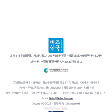
매체소개
윤리강령
기사제보
독자 고충처리
개인정보취급방침
이메일무단수집거부
청소년보호정책
정정·반론 보도
RSS
전체 태그
(주)일요신문사
｜
서울특별시 용산구 만리재로 192
｜
사업자번호: 106-81-48524
｜
인터넷신문사업등록번호: 서울, 아02990
｜
등록·발행일: 2014년 2월 4일
발행인/편집인: 김원양
｜
청소년보호책임자: 김남희
｜
TEL: 02-2198-1591
｜
FAX: 02-738-4675
｜
E-mail:
bizhk@bizhankook.com
Copyright © 2026 비즈한국. All rights reserved.
UPDATE 2026년 7월 16일