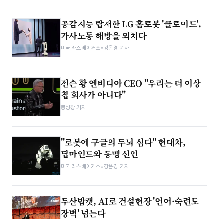
공감지능 탑재한 LG 홈로봇 '클로이드',
가사노동 해방을 외치다
미국 라스베이거스=강은경 기자
젠슨 황 엔비디아 CEO "우리는 더 이상
칩 회사가 아니다"
봉성창 기자
"로봇에 구글의 두뇌 심다" 현대차,
딥마인드와 동맹 선언
미국 라스베이거스=강은경 기자
두산밥캣, AI로 건설현장 '언어·숙련도
장벽' 넘는다