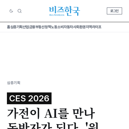
로그인
홈
심층기획
산업
금융
부동산
정책
노동
소비
자동차
사회
환경
지역
라이프
심층기획
CES 2026
가전이 AI를 만나
동반자가 되다, '원