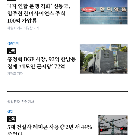
‘4자 연합 분쟁 격화’ 신동국,
임주현 한미사이언스 주식
100억 가압류
차형조 기자·최영찬 기자
심층기획
단독
홍정혁 BGF 사장, 92억 한남동
집에 ‘매도인 근저당’ 72억
차형조 기자
삼성전자 관련기사
산업
단독
5대 건설사 레미콘 사용량 2년 새 44%
줄었다