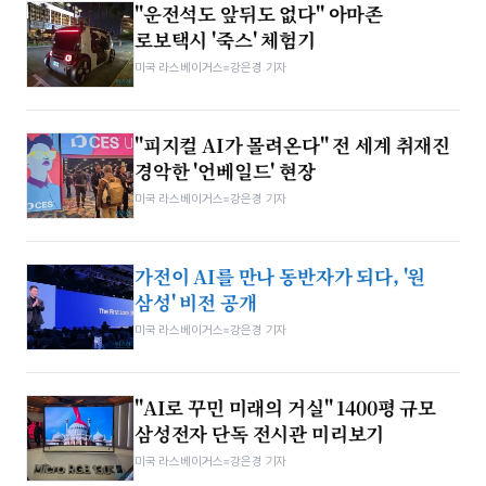
"운전석도 앞뒤도 없다" 아마존
로보택시 '죽스' 체험기
미국 라스베이거스=강은경 기자
"피지컬 AI가 몰려온다" 전 세계 취재진
경악한 '언베일드' 현장
미국 라스베이거스=강은경 기자
가전이 AI를 만나 동반자가 되다, '원
삼성' 비전 공개
미국 라스베이거스=강은경 기자
"AI로 꾸민 미래의 거실" 1400평 규모
삼성전자 단독 전시관 미리보기
미국 라스베이거스=강은경 기자