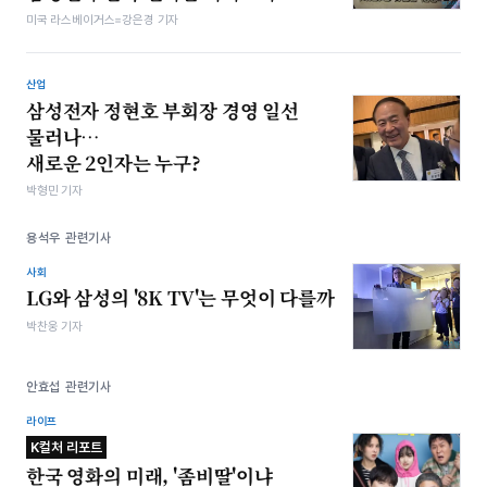
미국 라스베이거스=강은경 기자
산업
삼성전자 정현호 부회장 경영 일선
물러나…
새로운 2인자는 누구?
박형민 기자
용석우 관련기사
사회
LG와 삼성의 '8K TV'는 무엇이 다를까
박찬웅 기자
안효섭 관련기사
라이프
K컬처 리포트
한국 영화의 미래, '좀비딸'이냐