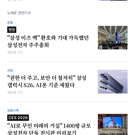
노태문 관련기사
금융
현장
"삼성 이즈 백" 환호와 기대 가득했던
삼성전자 주주총회
강은경 기자
산업
"권한 더 주고, 보안 더 철저히" 삼성
갤럭시 S26, AI폰 기준 세웠다
강은경 기자
심층기획
CES 2026
"AI로 꾸민 미래의 거실" 1400평 규모
삼성전자 단독 전시관 미리보기