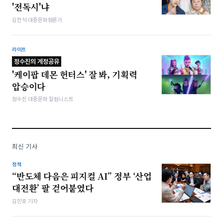
'전독시'냐
김헌식 대중문화평론가
라이프
정수진의 계정공유
'케이팝 데몬 헌터스' 잘 봐, 기획력
압승이다
정수진 대중문화 칼럼니스트
최신 기사
정책
“반도체 다음은 피지컬 AI” 정부 ‘산업
대전환’ 팔 걷어붙였다
김민호 기자