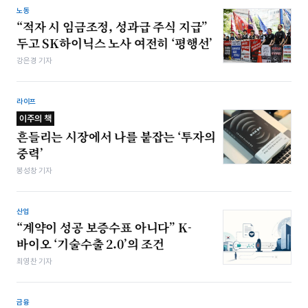
노동
“적자 시 임금조정, 성과급 주식 지급”
두고 SK하이닉스 노사 여전히 ‘평행선’
강은경 기자
라이프
이주의 책
흔들리는 시장에서 나를 붙잡는 ‘투자의
중력’
봉성창 기자
산업
“계약이 성공 보증수표 아니다” K-
바이오 ‘기술수출 2.0’의 조건
최영찬 기자
금융