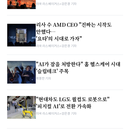
미국 라스베이거스=강은경 기자
리사 수 AMD CEO "진짜는 시작도
안했다…
'요타'의 시대로 가자"
미국 라스베이거스=강은경 기자
"AI가 잠을 처방한다" 홈 헬스케어 시대
'슬립테크' 주목
최영찬 기자
"현대차도 LG도 퀄컴도 로봇으로"
'피지컬 AI'로 전환 가속화
미국 라스베이거스=강은경 기자