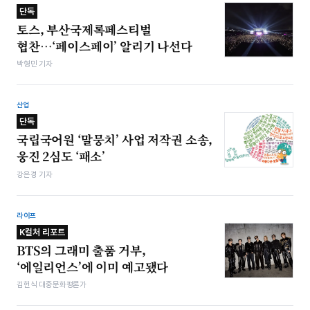
단독
토스, 부산국제록페스티벌
협찬…‘페이스페이’ 알리기 나선다
박형민 기자
산업
단독
국립국어원 ‘말뭉치’ 사업 저작권 소송,
웅진 2심도 ‘패소’
강은경 기자
라이프
K컬처 리포트
BTS의 그래미 출품 거부,
‘에일리언스’에 이미 예고됐다
김헌식 대중문화평론가