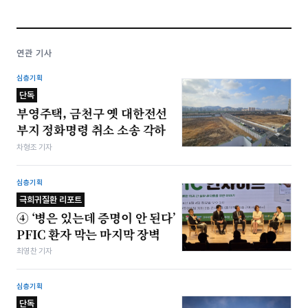
연관 기사
심층기획
단독
부영주택, 금천구 옛 대한전선
부지 정화명령 취소 소송 각하
차형조 기자
심층기획
극희귀질환 리포트
④ ‘병은 있는데 증명이 안 된다’
PFIC 환자 막는 마지막 장벽
최영찬 기자
심층기획
단독