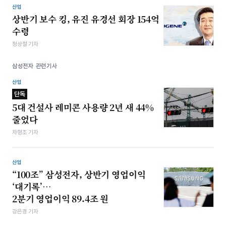
산업
상반기 보수 킹, 유진 유경선 회장 154억
수령
정상철 기자
삼성전자 관련기사
산업
단독
5대 건설사 레미콘 사용량 2년 새 44%
줄었다
차형조 기자
산업
“100조” 삼성전자, 상반기 영업이익
‘대기록’…
2분기 영업이익 89.4조 원
강은경 기자