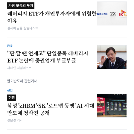
가장 보통의 투자
레버리지 ETF가 개인투자자에게 위험한
이유
김세아 금융 칼럼니스트
금융
"판 깔 땐 언제고" 단일종목 레버리지
ETF 논란에 증권업계 부글부글
차해인 저널리스트
한미반도체 관련기사
산업
현장
삼성 'zHBM'·SK '로드맵 동맹' AI 시대
반도체 청사진 공개
강은경 기자