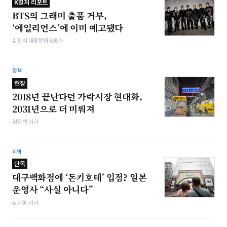
K컬처 리포트
BTS의 그래미 출품 거부,
‘에일리언스’에 이미 예고됐다
김헌식 대중문화평론가
정책
현장
2018년 끝난다던 가락시장 현대화,
2031년으로 더 미뤄져
정원혁 기자
지역
단독
대구백화점에 ‘돈키호테’ 입점? 일본
운영사 “사실 아니다”
심지영 기자