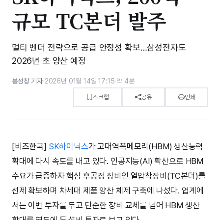
규모 TC본더 발주
멀티 벤더 전략으로 공급 안정성 확보…삼성전자도
2026년 초 양산 예정
봉성창 기자
·
2026년 01월 14일 17:15
·
약 4분
스크랩
공유
인쇄
[비즈한국]
SK하이닉스
가 고대역폭메모리(HBM) 생산능력
확대에 다시 속도를 내고 있다. 인공지능(AI) 확산으로 HBM
수요가 급증하자 핵심 후공정 장비인 열압착장비(TC본더)를
선제 확보하며 차세대 제품 양산 체제 구축에 나섰다. 업계에
서는 이번 투자를 두고 단순한 장비 교체를 넘어 HBM 생산
확대를 염두에 둔 설비 투자로 보고 있다.