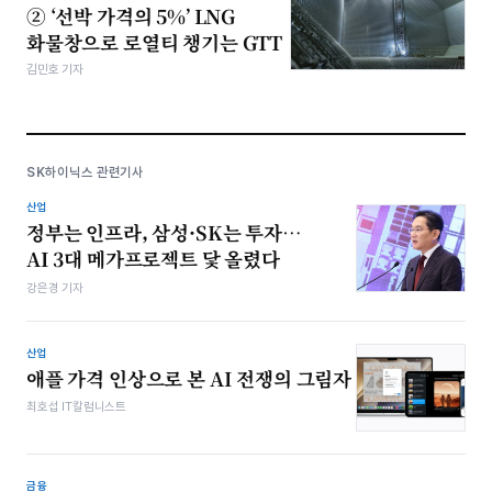
② ‘선박 가격의 5%’ LNG
화물창으로 로열티 챙기는 GTT
김민호 기자
SK하이닉스 관련기사
산업
정부는 인프라, 삼성·SK는 투자…
AI 3대 메가프로젝트 닻 올렸다
강은경 기자
산업
애플 가격 인상으로 본 AI 전쟁의 그림자
최호섭 IT칼럼니스트
금융