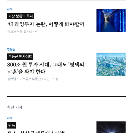
금융
가장 보통의 투자
AI 과잉투자 논란, 어떻게 봐야할까
김세아 금융 칼럼니스트
부동산
부동산 인사이트
800조 원 투자 시대, 그래도 '평택의
교훈'을 봐야 한다
김학렬 스마트튜브 부동산조사연구소장
최신 기사
금융
단독