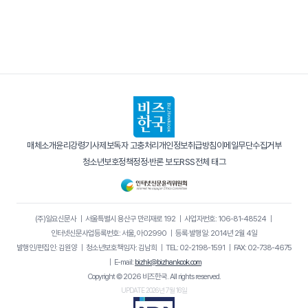
매체소개
윤리강령
기사제보
독자 고충처리
개인정보취급방침
이메일무단수집거부
청소년보호정책
정정·반론 보도
RSS
전체 태그
(주)일요신문사
｜
서울특별시 용산구 만리재로 192
｜
사업자번호: 106-81-48524
｜
인터넷신문사업등록번호: 서울, 아02990
｜
등록·발행일: 2014년 2월 4일
발행인/편집인: 김원양
｜
청소년보호책임자: 김남희
｜
TEL: 02-2198-1591
｜
FAX: 02-738-4675
｜
E-mail:
bizhk@bizhankook.com
Copyright © 2026 비즈한국. All rights reserved.
UPDATE 2026년 7월 16일