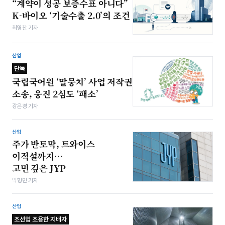
“계약이 성공 보증수표 아니다”
K-바이오 ‘기술수출 2.0’의 조건
최영찬 기자
산업
단독
국립국어원 ‘말뭉치’ 사업 저작권
소송, 웅진 2심도 ‘패소’
강은경 기자
산업
주가 반토막, 트와이스
이적설까지…
고민 깊은 JYP
박형민 기자
산업
조선업 조용한 지배자