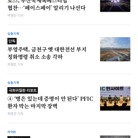
토스, 부산국제록페스티벌
협찬…‘페이스페이’ 알리기 나선다
박형민 기자
심층기획
단독
부영주택, 금천구 옛 대한전선 부지
정화명령 취소 소송 각하
차형조 기자
심층기획
극희귀질환 리포트
④ ‘병은 있는데 증명이 안 된다’ PFIC
환자 막는 마지막 장벽
최영찬 기자
라이프