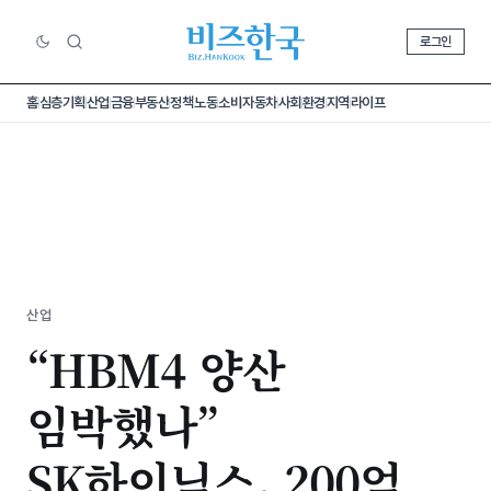
로그인
홈
심층기획
산업
금융
부동산
정책
노동
소비
자동차
사회
환경
지역
라이프
산업
“HBM4 양산
임박했나”
SK하이닉스, 200억