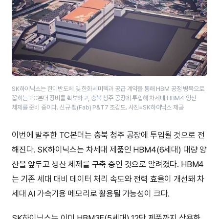
SK하이닉스는 한미반도체 및 한화세미텍과 공급 계약을 통해 HBM 공정 병목으로
꼽히는 TC본더​ 장비를 확보하고, 충북 청주 공장에 투입해 차세대 HBM4 양산
체제를 준비 중이다. 신규 팹(Fab) P&T7 조감도.​ 사진=SK하이닉스 제공
이번에 발주한 TC본더는 충북 청주 공장에 투입될 것으로 전
해진다. SK하이닉스는 차세대 제품인 HBM4(6세대) 대량 양
산을 앞두고 생산 체제를 구축 중인 것으로 알려졌다. HBM4
는 기존 세대 대비 데이터 처리 속도와 전력 효율이 개선돼 차
세대 AI 가속기용 메모리로 활용될 가능성이 크다.
SK하이닉스는 이미 HBM3E(5세대) 12단 제품까지 상용화