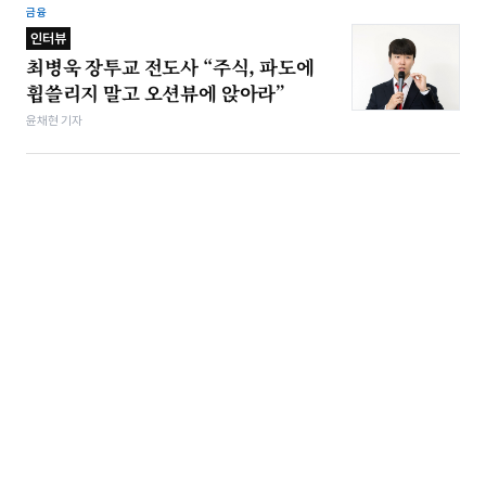
금융
인터뷰
최병욱 장투교 전도사 “주식, 파도에
휩쓸리지 말고 오션뷰에 앉아라”
윤채현 기자