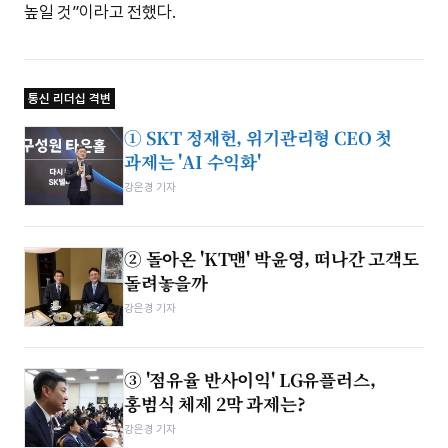
높일 것”이라고 전했다.
통신 리더십 격변
① SKT 정재헌, 위기관리형 CEO 첫
과제는 'AI 수익화'
강은경 기자
② 돌아온 'KT맨' 박윤영, 떠나간 고객도
돌려놓을까
강은경 기자
③ '점유율 반사이익' LG유플러스,
홍범식 체제 2막 과제는?
강은경 기자