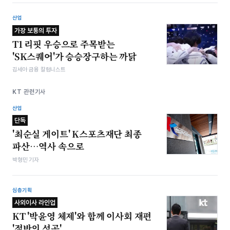
산업
가장 보통의 투자
T1 리핏 우승으로 주목받는
'SK스퀘어'가 승승장구하는 까닭
김세아 금융 칼럼니스트
KT 관련기사
산업
단독
'최순실 게이트' K스포츠재단 최종
파산…역사 속으로
박형민 기자
심층기획
사외이사 라인업
KT '박윤영 체제'와 함께 이사회 재편
'절반의 성공'