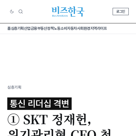
로그인
홈
심층기획
산업
금융
부동산
정책
노동
소비
자동차
사회
환경
지역
라이프
심층기획
통신 리더십 격변
① SKT 정재헌,
위기관리형 CEO 첫