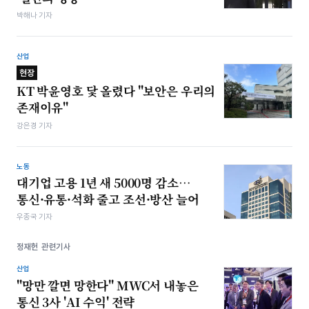
박해나 기자
산업
현장
KT 박윤영호 닻 올렸다 "보안은 우리의
존재이유"
강은경 기자
노동
대기업 고용 1년 새 5000명 감소…
통신·유통·석화 줄고 조선·방산 늘어
우종국 기자
정재헌 관련기사
산업
"망만 깔면 망한다" MWC서 내놓은
통신 3사 'AI 수익' 전략