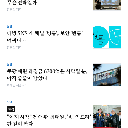
무슨 전략일까
강은경 기자
산업
티빙 SNS 새 채널 '빙틈', 보안 '빈틈'
어쩌나…
강은경 기자
산업
쿠팡 때린 과징금 6200억은 서막일 뿐,
아직 줄줄이 남았다
차해인 저널리스트
산업
현장
"이제 시작" 젠슨 황·최태원, 'AI 인프라'
판 같이 짠다