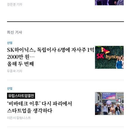
강은경 기자
최신 기사
산업
SK하이닉스, 독립이사 6명에 자사주 1억
2000만 원…
올해 두 번째
우종국 기자
산업
유럽스타트업열전
‘비바테크 이후’ 다시 파리에서
스타트업을 생각하다
이은서 칼럼니스트