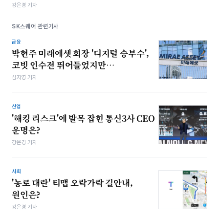
강은경 기자
SK스퀘어 관련기사
금융
박현주 미래에셋 회장 '디지털 승부수',
코빗 인수전 뛰어들었지만…
심지영 기자
산업
'해킹 리스크'에 발목 잡힌 통신3사 CEO
운명은?
강은경 기자
사회
'농로 대란' 티맵 오락가락 길안내,
원인은?
강은경 기자