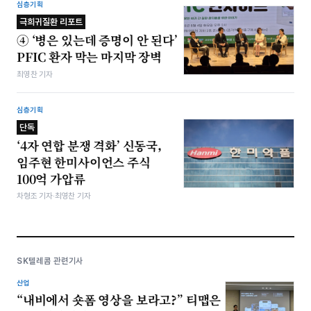
심층기획
극희귀질환 리포트
④ ‘병은 있는데 증명이 안 된다’
PFIC 환자 막는 마지막 장벽
최영찬 기자
심층기획
단독
‘4자 연합 분쟁 격화’ 신동국,
임주현 한미사이언스 주식
100억 가압류
차형조 기자·최영찬 기자
SK텔레콤 관련기사
산업
“내비에서 숏폼 영상을 보라고?” 티맵은