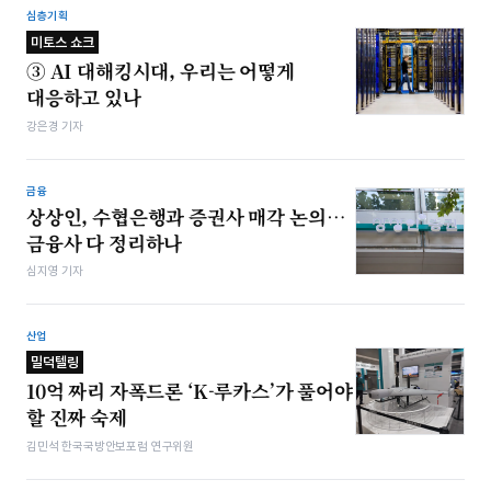
심층기획
미토스 쇼크
③ AI 대해킹시대, 우리는 어떻게
대응하고 있나
강은경 기자
금융
상상인, 수협은행과 증권사 매각 논의…
금융사 다 정리하나
심지영 기자
산업
밀덕텔링
10억 짜리 자폭드론 ‘K-루카스’가 풀어야
할 진짜 숙제
김민석 한국국방안보포럼 연구위원