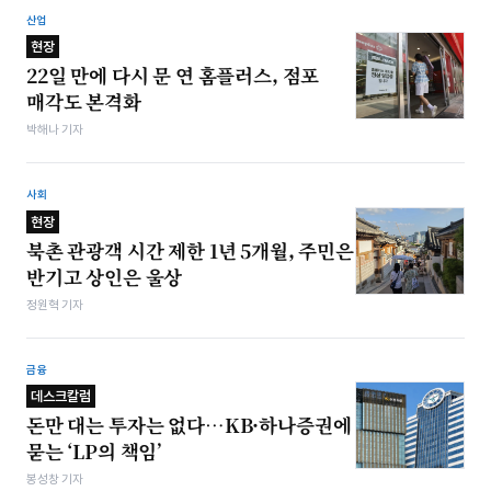
산업
현장
22일 만에 다시 문 연 홈플러스, 점포
매각도 본격화
박해나 기자
사회
현장
북촌 관광객 시간 제한 1년 5개월, 주민은
반기고 상인은 울상
정원혁 기자
금융
데스크칼럼
돈만 대는 투자는 없다…KB·하나증권에
묻는 ‘LP의 책임’
봉성창 기자