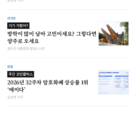
봉성창 기자
라이프
거기 가봤어?
방학이 많이 남아 고민이세요? 그렇다면
양주로 오세요
정수진 대중문화 칼럼니스트
금융
주간 코인플릭스
2026년 32주차 암호화폐 상승률 1위
‘에이다’
김상연 기자