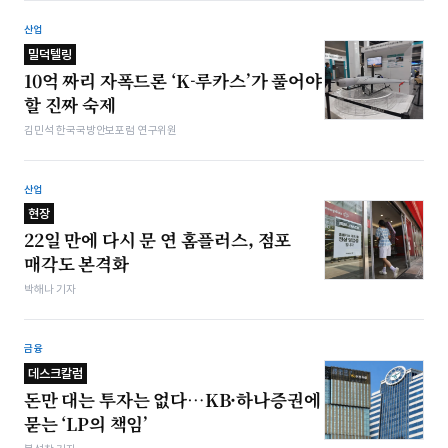
산업
밀덕텔링
10억 짜리 자폭드론 ‘K-루카스’가 풀어야
할 진짜 숙제
김민석 한국국방안보포럼 연구위원
산업
현장
22일 만에 다시 문 연 홈플러스, 점포
매각도 본격화
박해나 기자
금융
데스크칼럼
돈만 대는 투자는 없다…KB·하나증권에
묻는 ‘LP의 책임’