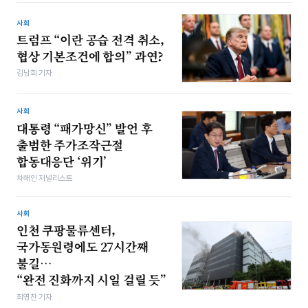
사회
트럼프 “이란 공습 전격 취소,
협상 기본조건에 합의” 과연?
김남희 기자
사회
대통령 “패가망신” 발언 후
출범한 주가조작근절
합동대응단 ‘위기’
차해인 저널리스트
사회
인천 쿠팡물류센터,
국가동원령에도 27시간째
불길…
“완전 진화까지 시일 걸릴 듯”
최영찬 기자