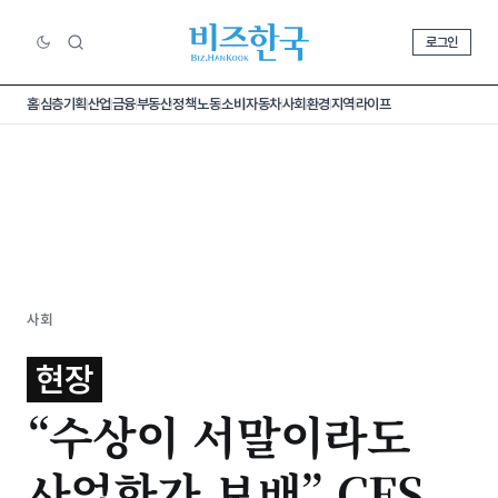
로그인
홈
심층기획
산업
금융
부동산
정책
노동
소비
자동차
사회
환경
지역
라이프
사회
현장
“수상이 서말이라도
사업화가 보배” CES