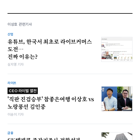
이상호 관련기사
산업
유튜브, 한국서 최초로 라이브커머스
도전…
진짜 이유는?
심지영 기자
라이프
CEO 라이벌 열전
'직판 진검승부' 참좋은여행 이상호 vs
노랑풍선 김인중
이송이 기자
금융