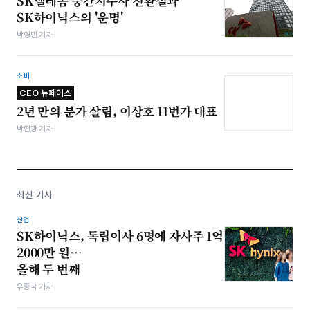
SK텔레콤 중간지주사 전환설과
SK하이닉스의 '운명'
박형민 기자
소비
CEO 뉴페이스
2년 만의 분가 살림, 이상호 11번가 대표
박현광 기자
최신 기사
산업
SK하이닉스, 독립이사 6명에 자사주 1억
2000만 원…
올해 두 번째
우종국 기자