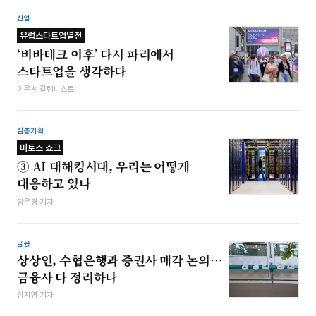
산업
유럽스타트업열전
‘비바테크 이후’ 다시 파리에서
스타트업을 생각하다
이은서 칼럼니스트
심층기획
미토스 쇼크
③ AI 대해킹시대, 우리는 어떻게
대응하고 있나
강은경 기자
금융
상상인, 수협은행과 증권사 매각 논의…
금융사 다 정리하나
심지영 기자