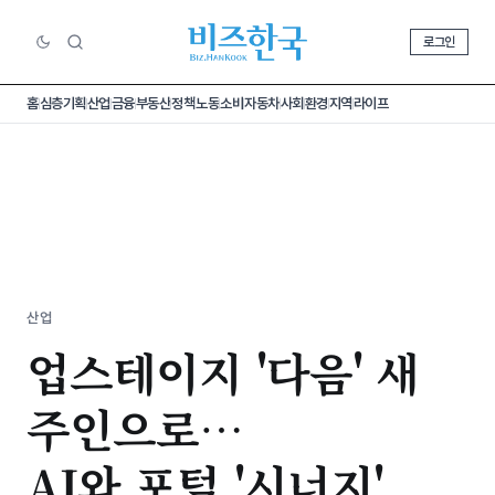
로그인
홈
심층기획
산업
금융
부동산
정책
노동
소비
자동차
사회
환경
지역
라이프
산업
업스테이지 '다음' 새
주인으로…
AI와 포털 '시너지'