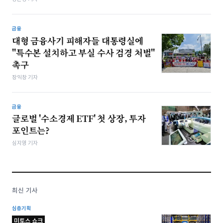
금융
대형 금융사기 피해자들 대통령실에
"특수본 설치하고 부실 수사 검경 처벌"
촉구
장익창 기자
금융
글로벌 '수소경제 ETF' 첫 상장, 투자
포인트는?
심지영 기자
최신 기사
심층기획
미토스 쇼크