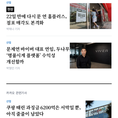
산업
현장
22일 만에 다시 문 연 홈플러스,
점포 매각도 본격화
박해나 기자
산업
문제연 바이버 대표 연임, 두나무
‘명품시계 플랫폼’ 수익성
개선할까
박형민 기자
카카오 관련기사
산업
쿠팡 때린 과징금 6200억은 서막일 뿐,
아직 줄줄이 남았다