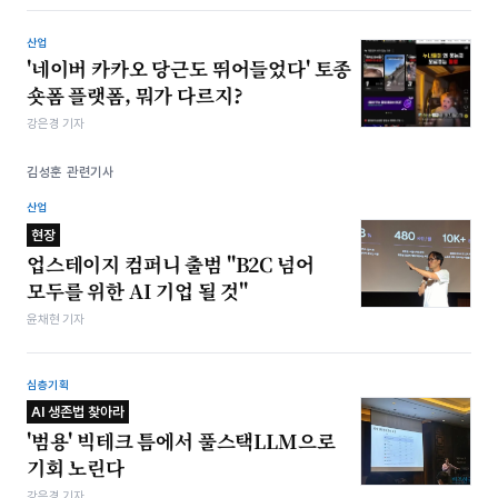
산업
'네이버 카카오 당근도 뛰어들었다' 토종
숏폼 플랫폼, 뭐가 다르지?
강은경 기자
김성훈 관련기사
산업
현장
업스테이지 컴퍼니 출범 "B2C 넘어
모두를 위한 AI 기업 될 것"
윤채현 기자
심층기획
AI 생존법 찾아라
'범용' 빅테크 틈에서 풀스택LLM으로
기회 노린다
강은경 기자