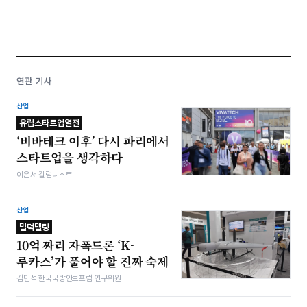
연관 기사
산업
유럽스타트업열전
‘비바테크 이후’ 다시 파리에서
스타트업을 생각하다
이은서 칼럼니스트
산업
밀덕텔링
10억 짜리 자폭드론 ‘K-
루카스’가 풀어야 할 진짜 숙제
김민석 한국국방안보포럼 연구위원