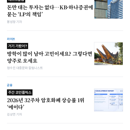
돈만 대는 투자는 없다…KB·하나증권에
묻는 ‘LP의 책임’
봉성창 기자
라이프
거기 가봤어?
방학이 많이 남아 고민이세요? 그렇다면
양주로 오세요
정수진 대중문화 칼럼니스트
금융
주간 코인플릭스
2026년 32주차 암호화폐 상승률 1위
‘에이다’
김상연 기자