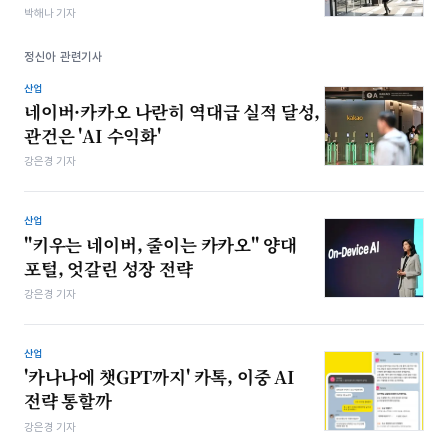
박해나 기자
정신아 관련기사
산업
네이버·카카오 나란히 역대급 실적 달성,
관건은 'AI 수익화'
강은경 기자
산업
"키우는 네이버, 줄이는 카카오" 양대
포털, 엇갈린 성장 전략
강은경 기자
산업
'카나나에 챗GPT까지' 카톡, 이중 AI
전략 통할까
강은경 기자