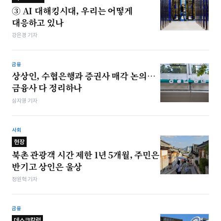
③ AI 대해킹시대, 우리는 어떻게
대응하고 있나
강은경 기자
금융
상상인, 수협은행과 증권사 매각 논의…
금융사 다 정리하나
심지영 기자
사회
현장
북촌 관광객 시간 제한 1년 5개월, 주민은
반기고 상인은 울상
정원혁 기자
금융
데스크칼럼