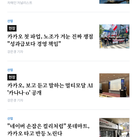
차해인 저널리스트
산업
현장
카카오 첫 파업, 노조가 겨눈 진짜 쟁점
"성과급보다 경영 책임"
강은경 기자
산업
현장
카카오, 보고 듣고 말하는 멀티모달 AI
'카나나-o' 공개
강은경 기자
산업
"네이버 손잡은 컬리처럼" 롯데마트,
카카오 타고 반등 노린다