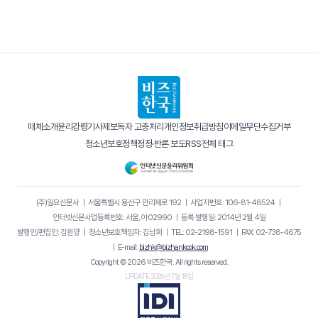
매체소개
윤리강령
기사제보
독자 고충처리
개인정보취급방침
이메일무단수집거부
청소년보호정책
정정·반론 보도
RSS
전체 태그
(주)일요신문사
｜
서울특별시 용산구 만리재로 192
｜
사업자번호: 106-81-48524
｜
인터넷신문사업등록번호: 서울, 아02990
｜
등록·발행일: 2014년 2월 4일
발행인/편집인: 김원양
｜
청소년보호책임자: 김남희
｜
TEL: 02-2198-1591
｜
FAX: 02-738-4675
｜
E-mail:
bizhk@bizhankook.com
Copyright © 2026 비즈한국. All rights reserved.
UPDATE 2026년 7월 16일