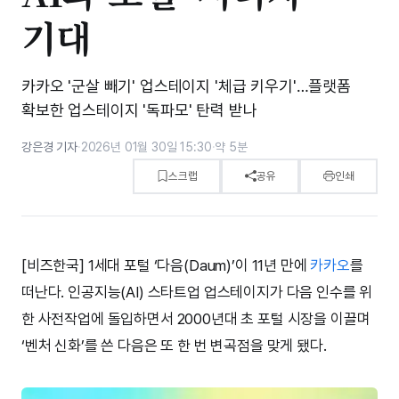
기대
카카오 '군살 빼기' 업스테이지 '체급 키우기'…플랫폼
확보한 업스테이지 '독파모' 탄력 받나
강은경 기자
·
2026년 01월 30일 15:30
·
약 5분
스크랩
공유
인쇄
[비즈한국] 1세대 포털 ‘다음(Daum)’이 11년 만에
카카오
를
떠난다. 인공지능(AI) 스타트업 업스테이지가 다음 인수를 위
한 사전작업에 돌입하면서 2000년대 초 포털 시장을 이끌며
‘벤처 신화’를 쓴 다음은 또 한 번 변곡점을 맞게 됐다.