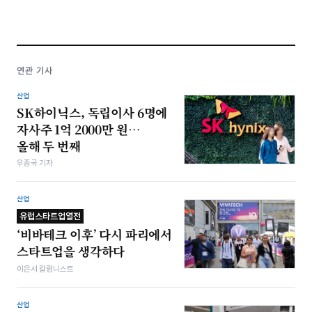
연관 기사
산업
SK하이닉스, 독립이사 6명에
자사주 1억 2000만 원…
올해 두 번째
우종국 기자
산업
유럽스타트업열전
‘비바테크 이후’ 다시 파리에서
스타트업을 생각하다
이은서 칼럼니스트
산업