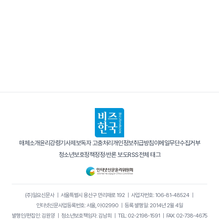
매체소개
윤리강령
기사제보
독자 고충처리
개인정보취급방침
이메일무단수집거부
청소년보호정책
정정·반론 보도
RSS
전체 태그
(주)일요신문사
｜
서울특별시 용산구 만리재로 192
｜
사업자번호: 106-81-48524
｜
인터넷신문사업등록번호: 서울, 아02990
｜
등록·발행일: 2014년 2월 4일
발행인/편집인: 김원양
｜
청소년보호책임자: 김남희
｜
TEL: 02-2198-1591
｜
FAX: 02-738-4675