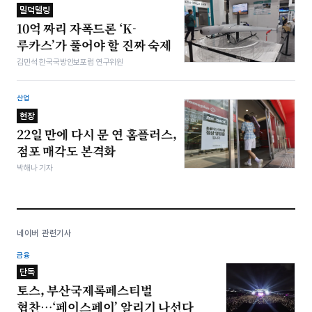
밀덕텔링
10억 짜리 자폭드론 ‘K-
루카스’가 풀어야 할 진짜 숙제
김민석 한국국방안보포럼 연구위원
산업
현장
22일 만에 다시 문 연 홈플러스,
점포 매각도 본격화
박해나 기자
네이버 관련기사
금융
단독
토스, 부산국제록페스티벌
협찬…‘페이스페이’ 알리기 나선다