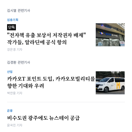
김시열 관련기사
심층기획
단독
"전자책 유출 보상서 저작권자 배제"
작가들, 알라딘에 공식 항의
강은경 기자
김경환 관련기사
산업
카카오T 포인트 도입, 카카오모빌리티를
향한 기대와 우려
박찬웅 기자
금융
비수도권 광주에도 뉴스테이 공급
윤국진 기자