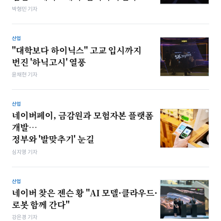
박형민 기자
산업
"대학보다 하이닉스" 고교 입시까지
번진 '하닉고시' 열풍
윤채현 기자
산업
네이버페이, 금감원과 모험자본 플랫폼
개발…
정부와 '발맞추기' 눈길
심지영 기자
산업
네이버 찾은 젠슨 황 "AI 모델·클라우드·
로봇 함께 간다"
강은경 기자