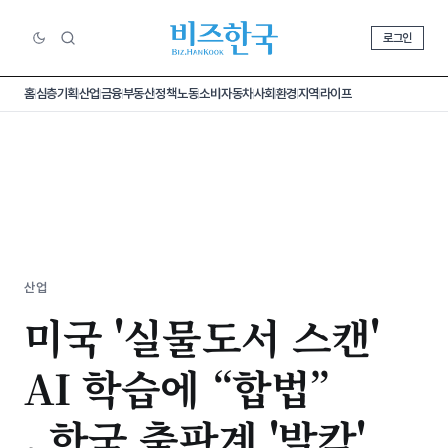
로그인
홈
심층기획
산업
금융
부동산
정책
노동
소비
자동차
사회
환경
지역
라이프
산업
미국 '실물도서 스캔'
AI 학습에 “합법”
, 한국 출판계 '발칵'