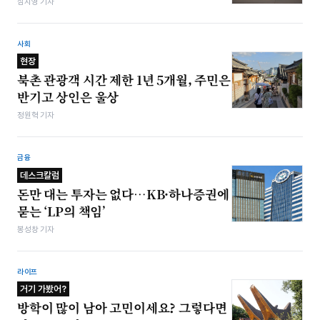
심지영 기자
사회
현장
북촌 관광객 시간 제한 1년 5개월, 주민은
반기고 상인은 울상
정원혁 기자
금융
데스크칼럼
돈만 대는 투자는 없다…KB·하나증권에
묻는 ‘LP의 책임’
봉성창 기자
라이프
거기 가봤어?
방학이 많이 남아 고민이세요? 그렇다면