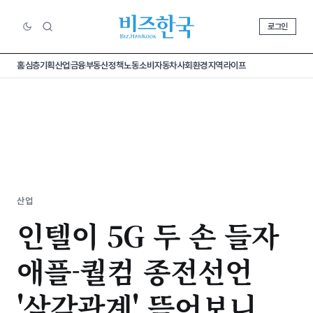
로그인
홈
심층기획
산업
금융
부동산
정책
노동
소비
자동차
사회
환경
지역
라이프
산업
인텔이 5G 두 손 들자
애플-퀄컴 종전선언
'삼각관계' 뜯어보니