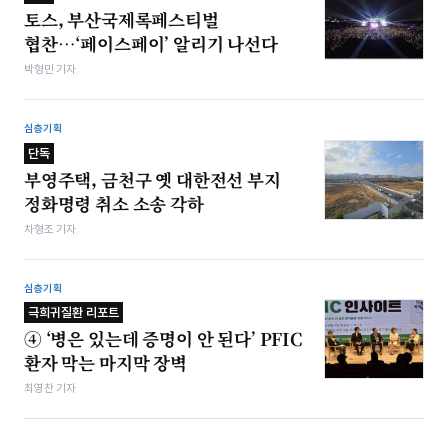
토스, 부산국제록페스티벌
협찬…‘페이스페이’ 알리기 나선다
박형민 기자
심층기획
단독
부영주택, 금천구 옛 대한전선 부지
정화명령 취소 소송 각하
차형조 기자
심층기획
극희귀질환 리포트
④ ‘병은 있는데 증명이 안 된다’ PFIC
환자 막는 마지막 장벽
최영찬 기자