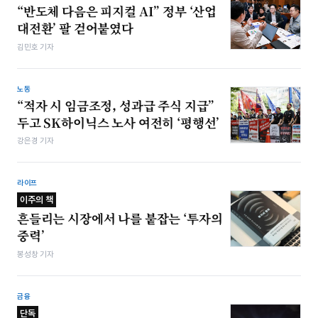
“반도체 다음은 피지컬 AI” 정부 ‘산업
대전환’ 팔 걷어붙였다
김민호 기자
노동
“적자 시 임금조정, 성과급 주식 지급”
두고 SK하이닉스 노사 여전히 ‘평행선’
강은경 기자
라이프
이주의 책
흔들리는 시장에서 나를 붙잡는 ‘투자의
중력’
봉성창 기자
금융
단독