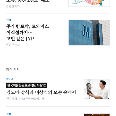
강은경 기자
산업
주가 반토막, 트와이스
이적설까지…
고민 깊은 JYP
박형민 기자
최신 기사
라이프
한국미술응원프로젝트 시즌12
김도마-상식과 비상식의 모순 속에서
전준엽 화가·비즈한국 아트에디터
정책