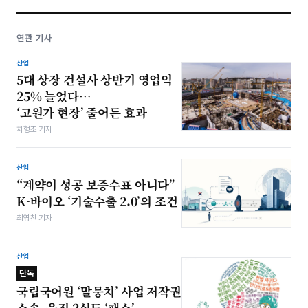
연관 기사
산업
5대 상장 건설사 상반기 영업익
25% 늘었다…
‘고원가 현장’ 줄어든 효과
차형조 기자
산업
“계약이 성공 보증수표 아니다”
K-바이오 ‘기술수출 2.0’의 조건
최영찬 기자
산업
단독
국립국어원 ‘말뭉치’ 사업 저작권
소송, 웅진 2심도 ‘패소’