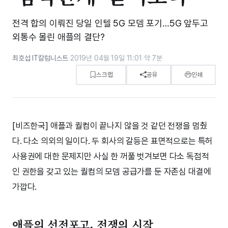
전격 합의 이뤄진 당일 인텔 5G 모뎀 포기…5G 앞두고
외통수 몰린 애플의 결단?
최호섭 IT칼럼니스트
·
2019년 04월 19일 11:01
·
약 7분
스크랩
공유
인쇄
[비즈한국] 애플과 퀄컴이 끝나지 않을 것 같던 전쟁을 멈췄
다. 다소 의외의 일이다. 두 회사의 갈등은 표면적으로는 특허
사용권에 대한 문제지만 사실 한 꺼풀 벗겨보면 다소 독점적
인 권한을 갖고 있는 퀄컴의 모뎀 공급가를 둔 자존심 대결에
가깝다.
애플의 선전포고, 전쟁의 시작