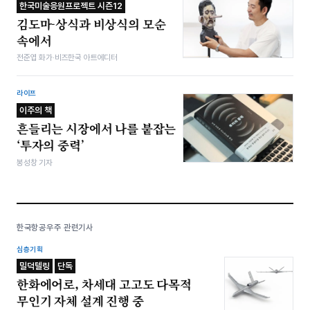
한국미술응원프로젝트 시즌12
김도마-상식과 비상식의 모순
속에서
전준엽 화가·비즈한국 아트에디터
라이프
이주의 책
흔들리는 시장에서 나를 붙잡는
‘투자의 중력’
봉성창 기자
한국항공우주 관련기사
심층기획
밀덕텔링
단독
한화에어로, 차세대 고고도 다목적
무인기 자체 설계 진행 중