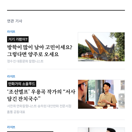
연관 기사
라이프
거기 가봤어?
방학이 많이 남아 고민이세요?
그렇다면 양주로 오세요
정수진 대중문화 칼럼니스트
라이프
만화가의 소울푸드
‘조선엘프’ 우용곡 작가의 “서사
담긴 잔치국수”
서찬휘 만화칼럼니스트·송하원 대안만화 전문서점
홈통 공동대표
라이프