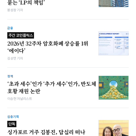
묻는 ‘LP의 책임’
봉성창 기자
금융
주간 코인플릭스
2026년 32주차 암호화폐 상승률 1위
‘에이다’
김상연 기자
정책
‘초과 세수’인가 ‘추가 세수’인가, 반도체
호황 재원 논란
이승현 저널리스트
심층기획
단독
싱가포르 거주 김봉진, 답십리 떠나