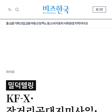
로그인
홈
심층기획
산업
금융
부동산
정책
노동
소비
자동차
사회
환경
지역
라이프
라이프
밀덕텔링
KF-X·
장거리공대지미사일·