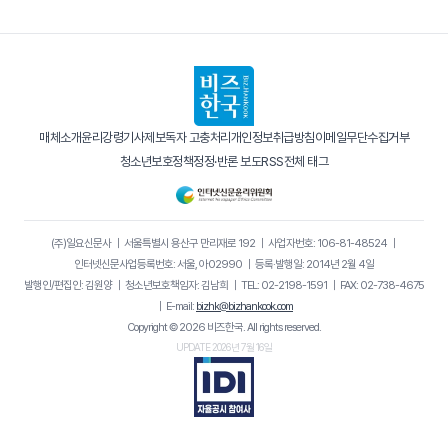
매체소개
윤리강령
기사제보
독자 고충처리
개인정보취급방침
이메일무단수집거부
청소년보호정책
정정·반론 보도
RSS
전체 태그
(주)일요신문사
｜
서울특별시 용산구 만리재로 192
｜
사업자번호: 106-81-48524
｜
인터넷신문사업등록번호: 서울, 아02990
｜
등록·발행일: 2014년 2월 4일
발행인/편집인: 김원양
｜
청소년보호책임자: 김남희
｜
TEL: 02-2198-1591
｜
FAX: 02-738-4675
｜
E-mail:
bizhk@bizhankook.com
Copyright © 2026 비즈한국. All rights reserved.
UPDATE 2026년 7월 16일