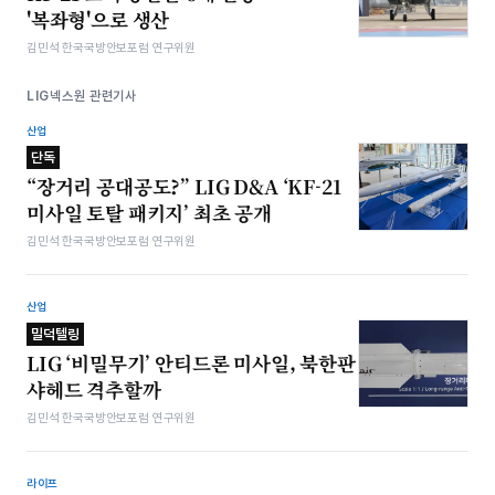
'복좌형'으로 생산
김민석 한국국방안보포럼 연구위원
LIG넥스원 관련기사
산업
단독
“장거리 공대공도?” LIG D&A ‘KF-21
미사일 토탈 패키지’ 최초 공개
김민석 한국국방안보포럼 연구위원
산업
밀덕텔링
LIG ‘비밀무기’ 안티드론 미사일, 북한판
샤헤드 격추할까
김민석 한국국방안보포럼 연구위원
라이프