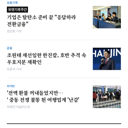
심층기획
유엔기후주간
기업은 탈탄소 준비 끝 "응답하라
전환금융"
김민호 기자
금융
조원태 재선임한 한진칼, 호반 추격 속
우호지분 재확인
우종국 기자
라이프
'전액 환불 꺼내들었지만…
' 중동 전쟁 불똥 튄 여행업계 '난감'
차해인 저널리스트