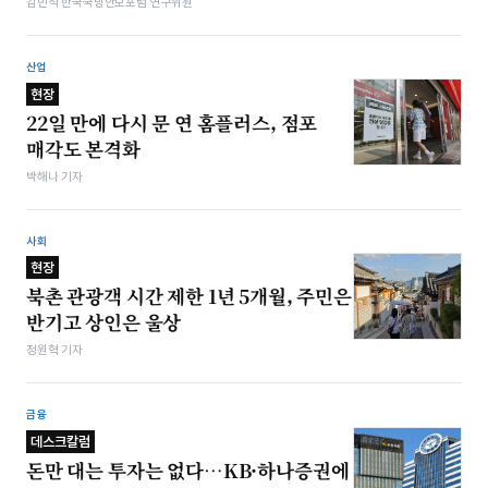
김민석 한국국방안보포럼 연구위원
산업
현장
22일 만에 다시 문 연 홈플러스, 점포
매각도 본격화
박해나 기자
사회
현장
북촌 관광객 시간 제한 1년 5개월, 주민은
반기고 상인은 울상
정원혁 기자
금융
데스크칼럼
돈만 대는 투자는 없다…KB·하나증권에