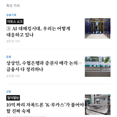
최신 기사
심층기획
미토스 쇼크
③ AI 대해킹시대, 우리는 어떻게
대응하고 있나
강은경 기자
금융
상상인, 수협은행과 증권사 매각 논의…
금융사 다 정리하나
심지영 기자
산업
밀덕텔링
10억 짜리 자폭드론 ‘K-루카스’가 풀어야
할 진짜 숙제