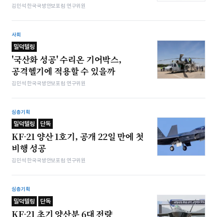
김민석 한국국방안보포럼 연구위원
사회
밀덕텔링
'국산화 성공' 수리온 기어박스,
공격헬기에 적용할 수 있을까
김민석 한국국방안보포럼 연구위원
심층기획
밀덕텔링
단독
KF-21 양산 1호기, 공개 22일 만에 첫
비행 성공
김민석 한국국방안보포럼 연구위원
심층기획
밀덕텔링
단독
KF-21 초기 양산분 6대 전량