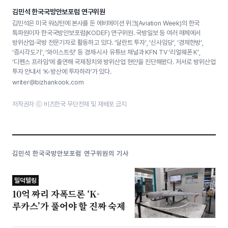
김민석 한국국방안보포럼 연구위원
김민석은 미국 워싱턴에 본사를 둔 에비에이션 위크(Aviation Week)의 한국
특파원이자 한국국방안보포럼(KODEF) 연구위원. 국방일보 등 여러 매체에서
방위산업·국방 전문기자로 활동하고 있다. ‘달란트 투자’, ‘신사임당’, ‘경제한방’,
‘증시각도기’, ‘와이스트릿’ 등 경제·시사 유튜브 채널과 KFN TV ‘리얼웨폰 K’,
‘디펜스 프라임’에 출연해 국제정치와 방위산업 현안을 진단해왔다. 저서로 방위산업
투자 안내서 ‘K-방산에 투자하라’가 있다.
writer@bizhankook.com
저작권자 ⓒ 비즈한국 무단전재 및 재배포 금지
김민석 한국국방안보포럼 연구위원의 기사
밀덕텔링
10억 짜리 자폭드론 ‘K-
루카스’가 풀어야 할 진짜 숙제