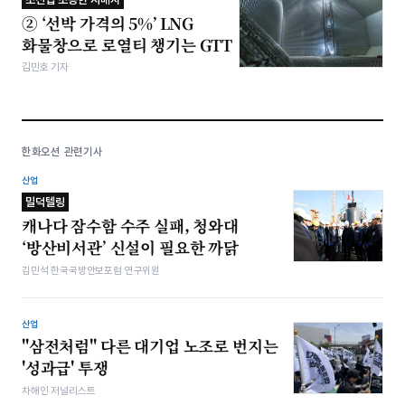
② ‘선박 가격의 5%’ LNG
화물창으로 로열티 챙기는 GTT
김민호 기자
한화오션 관련기사
산업
밀덕텔링
캐나다 잠수함 수주 실패, 청와대
‘방산비서관’ 신설이 필요한 까닭
김민석 한국국방안보포럼 연구위원
산업
"삼전처럼" 다른 대기업 노조로 번지는
'성과급' 투쟁
차해인 저널리스트