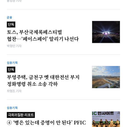
봉성창 기자
금융
단독
토스, 부산국제록페스티벌
협찬…‘페이스페이’ 알리기 나선다
박형민 기자
심층기획
단독
부영주택, 금천구 옛 대한전선 부지
정화명령 취소 소송 각하
차형조 기자
심층기획
극희귀질환 리포트
④ ‘병은 있는데 증명이 안 된다’ PFIC