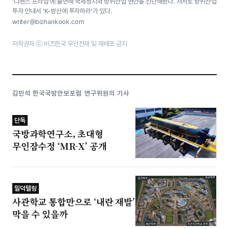
‘디펜스 프라임’에 출연해 국제정치와 방위산업 현안을 진단해왔다. 저서로 방위산업
투자 안내서 ‘K-방산에 투자하라’가 있다.
writer@bizhankook.com
저작권자 ⓒ 비즈한국 무단전재 및 재배포 금지
김민석 한국국방안보포럼 연구위원의 기사
단독
국방과학연구소, 초대형
무인잠수정 ‘MR-X’ 공개
밀덕텔링
사관학교 통합만으로 ‘내란 재발’
막을 수 있을까