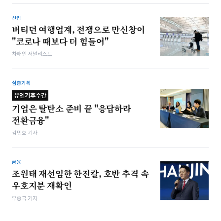
산업
버티던 여행업계, 전쟁으로 만신창이
"코로나 때보다 더 힘들어"
차해인 저널리스트
심층기획
유엔기후주간
기업은 탈탄소 준비 끝 "응답하라
전환금융"
김민호 기자
금융
조원태 재선임한 한진칼, 호반 추격 속
우호지분 재확인
우종국 기자