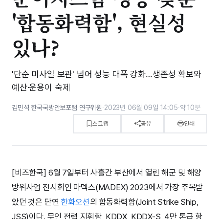
'합동화력함', 현실성
있나?
'단순 미사일 보관' 넘어 성능 대폭 강화…생존성 확보와
예산·운용이 숙제
김민석 한국국방안보포럼 연구위원
·
2023년 06월 09일 14:05
·
약 10분
스크랩
공유
인쇄
[비즈한국] 6월 7일부터 사흘간 부산에서 열린 해군 및 해양
방위사업 전시회인 마덱스(MADEX) 2023에서 가장 주목받
았던 것은 단연
한화오션
의 합동화력함(Joint Strike Ship,
JSS)이다. 무인 전력 지휘함, KDDX, KDDX-S, 4만 톤급 항