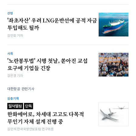
산업
'좌초자산' 우려 LNG운반선에 공적 자금
투입해도 될까
김민호 기자
사회
'노란봉투법' 시행 첫날, 쏟아진 교섭
요구에 기업들 긴장
강은경 기자
대한항공 관련기사
심층기획
밀덕텔링
단독
한화에어로, 차세대 고고도 다목적
무인기 자체 설계 진행 중
김민석 한국국방안보포럼 연구위원