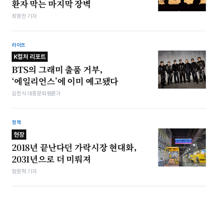
환자 막는 마지막 장벽
최영찬 기자
라이프
K컬처 리포트
BTS의 그래미 출품 거부,
‘에일리언스’에 이미 예고됐다
김헌식 대중문화평론가
정책
현장
2018년 끝난다던 가락시장 현대화,
2031년으로 더 미뤄져
정원혁 기자