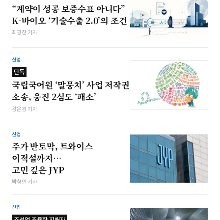
“계약이 성공 보증수표 아니다”
K-바이오 ‘기술수출 2.0’의 조건
최영찬 기자
산업
단독
국립국어원 ‘말뭉치’ 사업 저작권
소송, 웅진 2심도 ‘패소’
강은경 기자
산업
주가 반토막, 트와이스
이적설까지…
고민 깊은 JYP
박형민 기자
산업
조선업 조용한 지배자