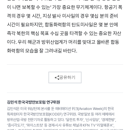
이 나면 보복할 수 있는’ 가장 중요한 무기체계이다. 항공기 폭
격의 경우 몇 시간, 지상 발사 미사일의 경우 몇십 분의 준비
시간이 필요하지만, 합동화력함의 탄도미사일은 몇 분 안에
즉각 북한의 핵심 목표 수십 곳을 타격할 수 있는 중요한 자산
이다. 우리 해군과 방위산업계가 머리를 맞대고 올바른 합동
화력함의 모습을 잘 그려내길 바란다.
공유하기
김민석 한국국방안보포럼 연구위원
김민석은 미국 워싱턴에 본사를 둔 에비에이션 위크(Aviation Week)의 한국
특파원이자 한국국방안보포럼(KODEF) 연구위원. 국방일보 등 여러 매체에서
방위산업·국방 전문기자로 활동하고 있다. ‘달란트 투자’, ‘신사임당’, ‘경제한방’,
‘증시각도기’, ‘와이스트릿’ 등 경제·시사 유튜브 채널과 KFN TV ‘리얼웨폰 K’,