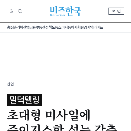
로그인
홈
심층기획
산업
금융
부동산
정책
노동
소비
자동차
사회
환경
지역
라이프
산업
밀덕텔링
초대형 미사일에
준이지스함 성능 갖춘