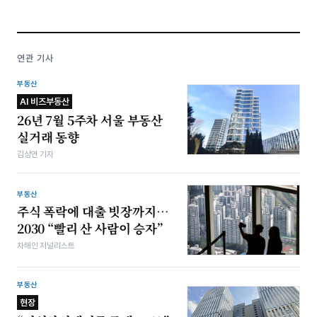
연관 기사
부동산
AI 비즈부동산
26년 7월 5주차 서울 부동산
실거래 동향
김상연 기자
부동산
주식 폭락에 대출 빗장까지…
2030 “빨리 산 사람이 승자”
차해인 저널리스트
부동산
현장