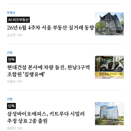
부동산
AI 비즈부동산
26년 6월 4주차 서울 부동산 실거래 동향
김상연 기자
산업
단독
현대건설 본사에 차량 돌진, 한남3구역
조합원 '집행유예'
차형조 기자
산업
단독
삼성바이오에피스, 키트루다 시밀러
추정 상표 2종 출원
최영찬 기자