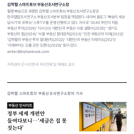
김학렬 스마트튜브 부동산조사연구소장
필명 빠숑으로 유명한 김학렬 스마트튜브 부동산조사연구소장은
한국갤럽조사연구소 부동산조사본부 팀장을 역임했다. 네이버 블로그 ‘빠숑의 세상
답사기’와 유튜브 ‘스튜TV’를 운영·진행하고 있다. 저서로 ‘3040 부린이 처음
부동산 투자(2026)’ ‘다시쓰는 대한민국 부동산 사용 설명서(2025)’ ‘경기도
부동산의 힘(2024)’ ‘서울 부동산 절대원칙(2023)’ ‘인천 부동산의 미래(2022)’
‘김학렬의 부동산 투자 절대원칙(2022)’ ‘대한민국 부동산 미래지도(2021)’
‘이제부터는 오를 곳만 오른다(2020)’ 등이 있다.
writer@bizhankook.com
저작권자 ⓒ 비즈한국 무단전재 및 재배포 금지
김학렬 스마트튜브 부동산조사연구소장의 기사
부동산 인사이트
정부 세제 개편안
들여다보니…‘세금은 집 못
짓는다’