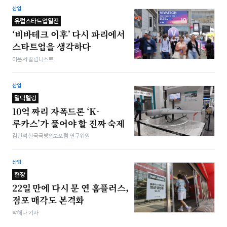
산업
유럽스타트업열전
‘비바테크 이후’ 다시 파리에서
스타트업을 생각하다
이은서 칼럼니스트
산업
밀덕텔링
10억 짜리 자폭드론 ‘K-
루카스’가 풀어야 할 진짜 숙제
김민석 한국국방안보포럼 연구위원
산업
현장
22일 만에 다시 문 연 홈플러스,
점포 매각도 본격화
박해나 기자