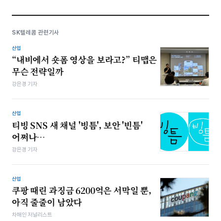
SK텔레콤 관련기사
산업
“내비에서 숏폼 영상을 보라고?” 티맵은
무슨 전략일까
강은경 기자
산업
티빙 SNS 새 채널 '빙틈', 보안 '빈틈'
어쩌나…
강은경 기자
산업
쿠팡 때린 과징금 6200억은 서막일 뿐,
아직 줄줄이 남았다
차해인 저널리스트