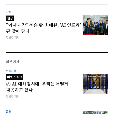
산업
현장
"이제 시작" 젠슨 황·최태원, 'AI 인프라'
판 같이 짠다
강은경 기자
최신 기사
심층기획
미토스 쇼크
③ AI 대해킹시대, 우리는 어떻게
대응하고 있나
강은경 기자
금융