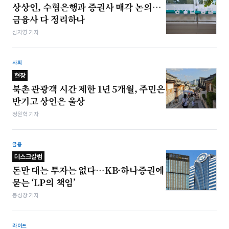
상상인, 수협은행과 증권사 매각 논의…
금융사 다 정리하나
심지영 기자
사회
현장
북촌 관광객 시간 제한 1년 5개월, 주민은
반기고 상인은 울상
정원혁 기자
금융
데스크칼럼
돈만 대는 투자는 없다…KB·하나증권에
묻는 ‘LP의 책임’
봉성창 기자
라이프