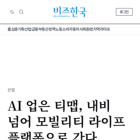
로그인
홈
심층기획
산업
금융
부동산
정책
노동
소비
자동차
사회
환경
지역
라이프
산업
AI 업은 티맵, 내비
넘어 모빌리티 라이프
플랫폼으로 간다