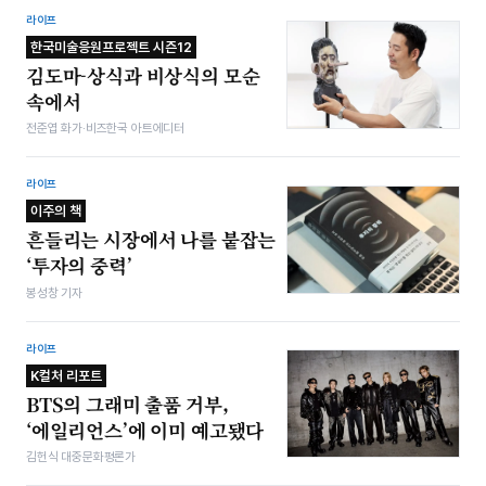
라이프
한국미술응원프로젝트 시즌12
김도마-상식과 비상식의 모순
속에서
전준엽 화가·비즈한국 아트에디터
라이프
이주의 책
흔들리는 시장에서 나를 붙잡는
‘투자의 중력’
봉성창 기자
라이프
K컬처 리포트
BTS의 그래미 출품 거부,
‘에일리언스’에 이미 예고됐다
김헌식 대중문화평론가