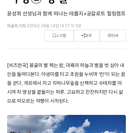
윤성희 선생님과 함께 떠나는 테를지+궁갈로트 힐링캠프
이송이 기자
·
2019년 06월 14일 14:17
·
약 3분
스크랩
공유
인쇄
[비즈한국] 몽골의 별 헤는 밤, 대륙의 하늘과 별을 벗 삼아 내
안을 들여다본다. 야생마를 타고 초원을 누비며 ‘칸’이 되는 꿈
을 꾼다. 게르에서 자고 자작나무숲을 산책하고 수태차를 마
시며 차 명상을 곁들이는 하루. 고요하고 잔잔하지만 다시 삶
으로 떠오르는 여행이 시작된다.