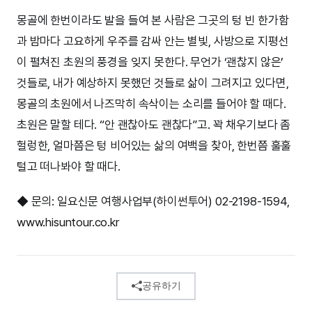
몽골에 한번이라도 발을 들여 본 사람은 그곳의 텅 빈 한가함
과 밤마다 고요하게 우주를 감싸 안는 별빛, 사방으로 지평선
이 펼쳐진 초원의 풍경을 잊지 못한다. 무언가 ‘괜찮지 않은’
것들로, 내가 예상하지 못했던 것들로 삶이 그려지고 있다면,
몽골의 초원에서 나즈막히 속삭이는 소리를 들어야 할 때다.
초원은 말할 테다. “안 괜찮아도 괜찮다”고. 꽉 채우기보다 좀
헐렁한, 얼마쯤은 텅 비어있는 삶의 여백을 찾아, 한번쯤 훌훌
털고 떠나봐야 할 때다.
◆ 문의: 일요신문 여행사업부(하이썬투어) 02-2198-1594,
www.hisuntour.co.kr
공유하기