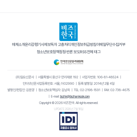
매체소개
윤리강령
기사제보
독자 고충처리
개인정보취급방침
이메일무단수집거부
청소년보호정책
정정·반론 보도
RSS
전체 태그
(주)일요신문사
｜
서울특별시 용산구 만리재로 192
｜
사업자번호: 106-81-48524
｜
인터넷신문사업등록번호: 서울, 아02990
｜
등록·발행일: 2014년 2월 4일
발행인/편집인: 김원양
｜
청소년보호책임자: 김남희
｜
TEL: 02-2198-1591
｜
FAX: 02-738-4675
｜
E-mail:
bizhk@bizhankook.com
Copyright © 2026 비즈한국. All rights reserved.
UPDATE 2026년 7월 16일