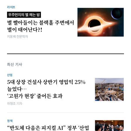
라이프
우주먼지의 별 헤는 밤
별 빨아들이는 블랙홀 주변에서
별이 태어난다?!
지웅배 천문학자
최신 기사
산업
5대 상장 건설사 상반기 영업익 25%
늘었다…
‘고원가 현장’ 줄어든 효과
차형조 기자
정책
“반도체 다음은 피지컬 AI” 정부 ‘산업