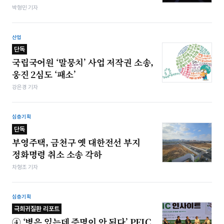
박형민 기자
산업
단독
국립국어원 ‘말뭉치’ 사업 저작권 소송,
웅진 2심도 ‘패소’
강은경 기자
심층기획
단독
부영주택, 금천구 옛 대한전선 부지
정화명령 취소 소송 각하
차형조 기자
심층기획
극희귀질환 리포트
④ ‘병은 있는데 증명이 안 된다’ PFIC