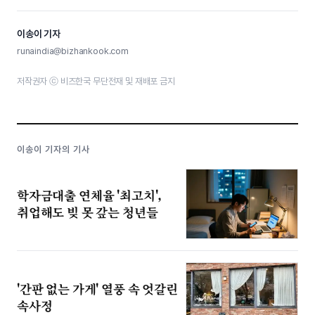
이송이 기자
runaindia@bizhankook.com
저작권자 ⓒ 비즈한국 무단전재 및 재배포 금지
이송이 기자의 기사
학자금대출 연체율 '최고치',
취업해도 빚 못 갚는 청년들
'간판 없는 가게' 열풍 속 엇갈린
속사정