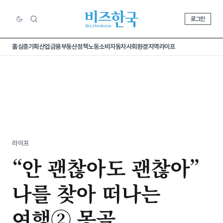
로그인
홈
심층기획
산업
금융
부동산
정책
노동
소비
자동차
사회
환경
지역
라이프
라이프
“안 괜찮아도 괜찮아”
나를 찾아 떠나는
여행② 몽골