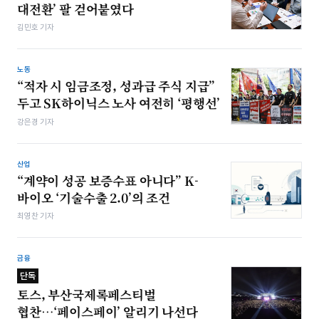
대전환’ 팔 걷어붙였다
김민호 기자
노동
“적자 시 임금조정, 성과급 주식 지급”
두고 SK하이닉스 노사 여전히 ‘평행선’
강은경 기자
산업
“계약이 성공 보증수표 아니다” K-
바이오 ‘기술수출 2.0’의 조건
최영찬 기자
금융
단독
토스, 부산국제록페스티벌
협찬…‘페이스페이’ 알리기 나선다