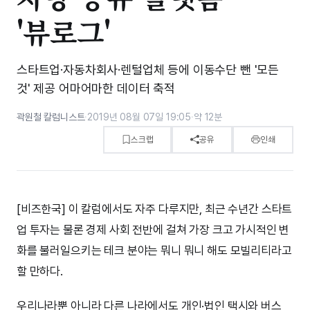
'뷰로그'
스타트업·자동차회사·렌털업체 등에 이동수단 뺀 '모든
것' 제공 어마어마한 데이터 축적
곽원철 칼럼니스트
·
2019년 08월 07일 19:05
·
약 12분
스크랩
공유
인쇄
[비즈한국] 이 칼럼에서도 자주 다루지만, 최근 수년간 스타트
업 투자는 물론 경제 사회 전반에 걸쳐 가장 크고 가시적인 변
화를 불러일으키는 테크 분야는 뭐니 뭐니 해도 모빌리티라고
할 만하다.
우리나라뿐 아니라 다른 나라에서도 개인·법인 택시와 버스