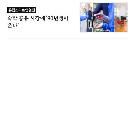
유럽스타트업열전
숙박 공유 시장에 '90년생이
온다'