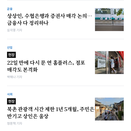
금융
상상인, 수협은행과 증권사 매각 논의…
금융사 다 정리하나
심지영 기자
산업
현장
22일 만에 다시 문 연 홈플러스, 점포
매각도 본격화
박해나 기자
사회
현장
북촌 관광객 시간 제한 1년 5개월, 주민은
반기고 상인은 울상
정원혁 기자