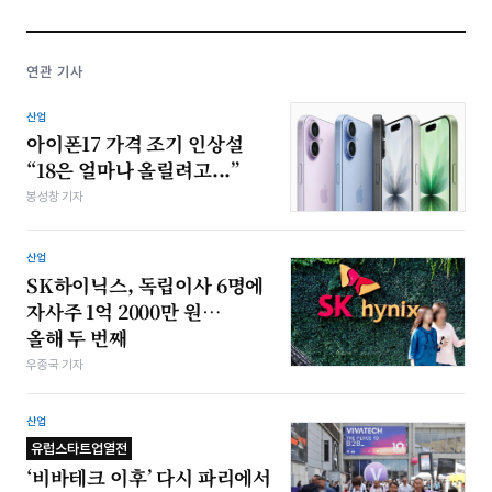
연관 기사
산업
아이폰17 가격 조기 인상설
“18은 얼마나 올릴려고...”
봉성창 기자
산업
SK하이닉스, 독립이사 6명에
자사주 1억 2000만 원…
올해 두 번째
우종국 기자
산업
유럽스타트업열전
‘비바테크 이후’ 다시 파리에서