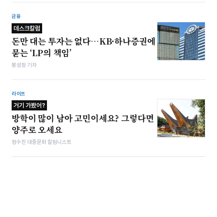
금융
데스크칼럼
돈만 대는 투자는 없다…KB·하나증권에
묻는 ‘LP의 책임’
봉성창 기자
라이프
거기 가봤어?
방학이 많이 남아 고민이세요? 그렇다면
양주로 오세요
정수진 대중문화 칼럼니스트