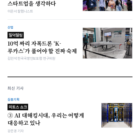
스타트업을 생각하다
이은서 칼럼니스트
산업
밀덕텔링
10억 짜리 자폭드론 ‘K-
루카스’가 풀어야 할 진짜 숙제
김민석 한국국방안보포럼 연구위원
최신 기사
심층기획
미토스 쇼크
③ AI 대해킹시대, 우리는 어떻게
대응하고 있나
강은경 기자