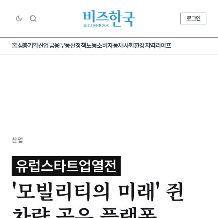
로그인
홈
심층기획
산업
금융
부동산
정책
노동
소비
자동차
사회
환경
지역
라이프
산업
유럽스타트업열전
'모빌리티의 미래' 쥔
차량 공유 플랫폼