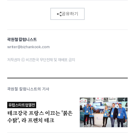
공유하기
곽원철 칼럼니스트
writer@bizhankook.com
저작권자 ⓒ 비즈한국 무단전재 및 재배포 금지
곽원철 칼럼니스트의 기사
유럽스타트업열전
테크강국 프랑스 이끄는 '붉은
수탉', 라 프렌치 테크