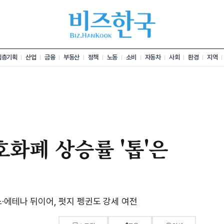
심층기획
산업
금융
부동산
정책
노동
소비
자동차
사회
환경
지역
호화폐 상승률 '톱'은
·에테나 뒤이어, 펏지 펭귄도 강세 여전