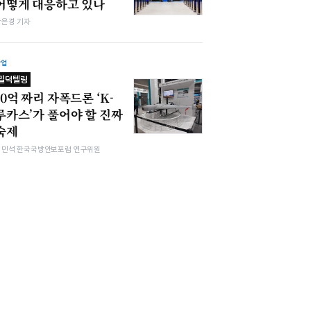
어떻게 대응하고 있나
강은경 기자
산업
밀덕텔링
10억 짜리 자폭드론 ‘K-
루카스’가 풀어야 할 진짜
숙제
김민석 한국국방안보포럼 연구위원