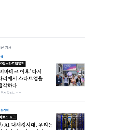
최신 기사
산업
유럽스타트업열전
‘비바테크 이후’ 다시
파리에서 스타트업을
생각하다
이은서 칼럼니스트
심층기획
미토스 쇼크
③ AI 대해킹시대, 우리는