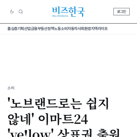
로그인
홈
심층기획
산업
금융
부동산
정책
노동
소비
자동차
사회
환경
지역
라이프
소비
'노브랜드로는 쉽지
않네' 이마트24
'ye!low' 상표권 출원