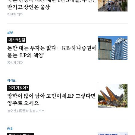
반기고 상인은 울상
정원혁 기자
금융
데스크칼럼
돈만 대는 투자는 없다…KB·하나증권에
묻는 ‘LP의 책임’
봉성창 기자
라이프
거기 가봤어?
방학이 많이 남아 고민이세요? 그렇다면
양주로 오세요
정수진 대중문화 칼럼니스트
금융