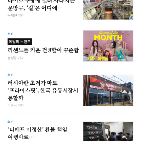
다이소 쿠팡에 밀려 사라지는
문방구, ‘길’은 어디에…
윤채현 기자
소비
이달의 브랜드
리센느를 키운 건 8할이 꾸준함
봉성창 기자
소비
러시아판 초저가 마트
‘프라이스핏’, 한국 유통시장서
통할까
우종국 기자
소비
‘티메프 미정산’ 환불 책임
여행사로…