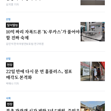
심지영 기자
산업
밀덕텔링
10억 짜리 자폭드론 ‘K-루카스’가 풀어야
할 진짜 숙제
김민석 한국국방안보포럼 연구위원
산업
현장
22일 만에 다시 문 연 홈플러스, 점포
매각도 본격화
박해나 기자
사회
현장
북촌 관광객 시간 제한 1년 5개월, 주민은