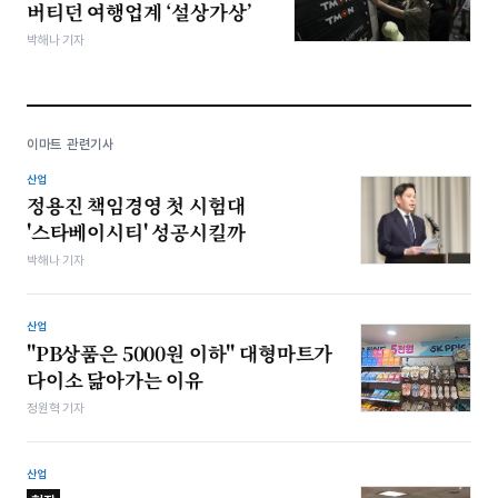
버티던 여행업계 ‘설상가상’
박해나 기자
이마트 관련기사
산업
정용진 책임경영 첫 시험대
'스타베이시티' 성공시킬까
박해나 기자
산업
"PB상품은 5000원 이하" 대형마트가
다이소 닮아가는 이유
정원혁 기자
산업