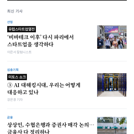
최신 기사
산업
유럽스타트업열전
‘비바테크 이후’ 다시 파리에서
스타트업을 생각하다
이은서 칼럼니스트
심층기획
미토스 쇼크
③ AI 대해킹시대, 우리는 어떻게
대응하고 있나
강은경 기자
금융
상상인, 수협은행과 증권사 매각 논의…
금융사 다 정리하나