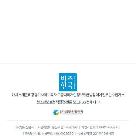
매체소개
윤리강령
기사제보
독자 고충처리
개인정보취급방침
이메일무단수집거부
청소년보호정책
정정·반론 보도
RSS
전체 태그
(주)일요신문사
｜
서울특별시 용산구 만리재로 192
｜
사업자번호: 106-81-48524
｜
인터넷신문사업등록번호: 서울, 아02990
｜
등록·발행일: 2014년 2월 4일