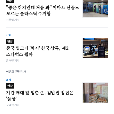
현장
"좋은 취지인데 처음 봐" 이마트 단골도
모르는 플라스틱 수거함
정원혁 기자
산업
현장
중국 밀크티 '차지' 한국 상륙, 제2
스타벅스 될까
윤채현 기자
이은희 관련기사
소비
현장
계란 매대 앞 멈춘 손, 김밥집 빵집은
'울상'
정원혁 기자