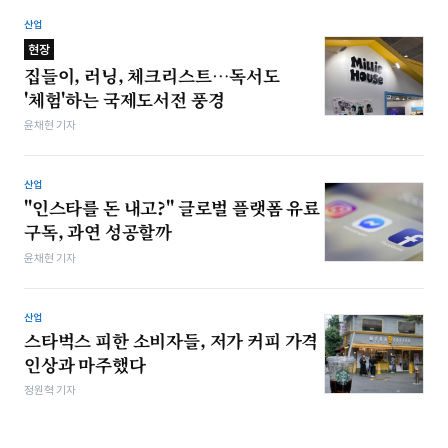
산업
현장
집들이, 러닝, 체크리스트…독서도
'체험'하는 국제도서전 풍경
윤채현 기자
산업
"인스타를 돈 내고?" 글로벌 플랫폼 유료
구독, 과연 성공할까
윤채현 기자
산업
스타벅스 피한 소비자들, 저가 커피 가격
인상과 마주했다
정원혁 기자