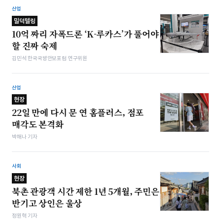
산업
밀덕텔링
10억 짜리 자폭드론 ‘K-루카스’가 풀어야
할 진짜 숙제
김민석 한국국방안보포럼 연구위원
산업
현장
22일 만에 다시 문 연 홈플러스, 점포
매각도 본격화
박해나 기자
사회
현장
북촌 관광객 시간 제한 1년 5개월, 주민은
반기고 상인은 울상
정원혁 기자