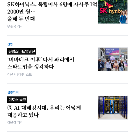
SK하이닉스, 독립이사 6명에 자사주 1억
2000만 원…
올해 두 번째
우종국 기자
산업
유럽스타트업열전
‘비바테크 이후’ 다시 파리에서
스타트업을 생각하다
이은서 칼럼니스트
심층기획
미토스 쇼크
③ AI 대해킹시대, 우리는 어떻게
대응하고 있나
강은경 기자