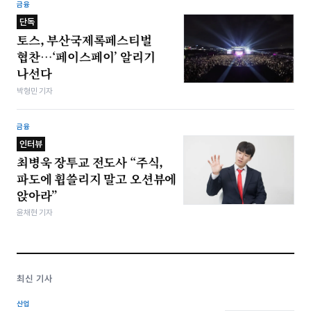
금융
단독
토스, 부산국제록페스티벌
협찬…‘페이스페이’ 알리기
나선다
박형민 기자
금융
인터뷰
최병욱 장투교 전도사 “주식,
파도에 휩쓸리지 말고 오션뷰에
앉아라”
윤채현 기자
최신 기사
산업