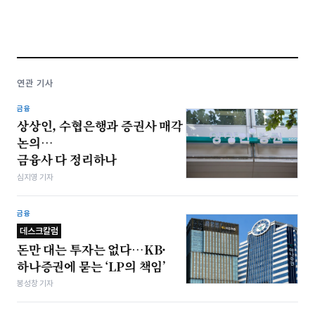
연관 기사
금융
상상인, 수협은행과 증권사 매각
논의…
금융사 다 정리하나
심지영 기자
금융
데스크칼럼
돈만 대는 투자는 없다…KB·
하나증권에 묻는 ‘LP의 책임’
봉성창 기자