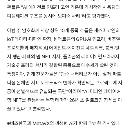
관들은 “AI 에이전트 인프라 코인 가운데 가시적인 사용량과
디플레이션 구조를 동시에 보여준 사례”라고 평가했다.
이번 주 암호화폐 시장 상위 10개 종목 흐름은 재스미코인의
IoT·데이터·디파인 확장, 렌더토큰의 GPU·AI 인프라, 버추얼
프로토콜과 페치의 AI 에이전트·에이전트 네트워크, 봉크·펏
지 펭귄·페페의 밈·NFT 서사, 폴리곤의 레이어2 인프라까지
기술·인프라와 서사가 결합된 종목으로 매수세가 쏠린 것이
특징이다. 업계 전문가들은 “단순 내러티브가 아닌 실제 파트
너십·온체인 지표·토크노믹스 변화가 확인되는 프로젝트에 자
금이 선별적으로 유입되는 국면”이라며 “AI·디파인·레이어2·
밈·NFT를 관통하는 복합 테마가 26년 초 알트코인 장세를 이
끌고 있다”고 분석했다.
※비즈한국과 MetaVX의 생성형 AI가 함께 작성한 기사입니