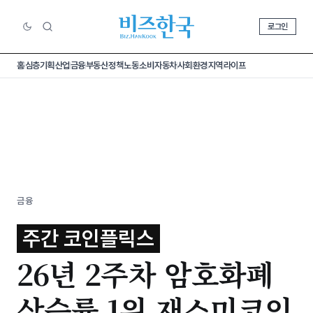
로그인
홈
심층기획
산업
금융
부동산
정책
노동
소비
자동차
사회
환경
지역
라이프
금융
주간 코인플릭스
26년 2주차 암호화폐
상승률 1위 재스미코인