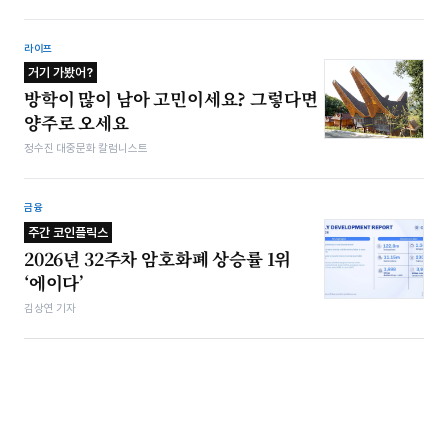
라이프
거기 가봤어?
방학이 많이 남아 고민이세요? 그렇다면
양주로 오세요
정수진 대중문화 칼럼니스트
금융
주간 코인플릭스
2026년 32주차 암호화폐 상승률 1위
‘에이다’
김상연 기자