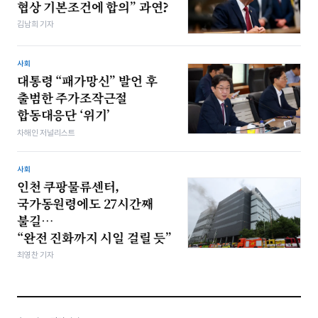
협상 기본조건에 합의” 과연?
김남희 기자
사회
대통령 “패가망신” 발언 후
출범한 주가조작근절
합동대응단 ‘위기’
차해인 저널리스트
사회
인천 쿠팡물류센터,
국가동원령에도 27시간째
불길…
“완전 진화까지 시일 걸릴 듯”
최영찬 기자