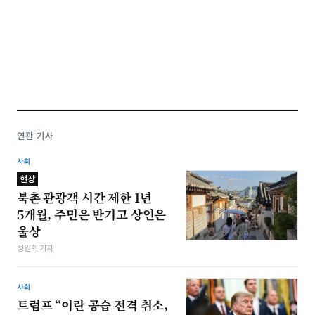
연관 기사
사회
현장
북촌 관광객 시간 제한 1년
5개월, 주민은 반기고 상인은
울상
정원혁 기자
사회
트럼프 “이란 공습 전격 취소,