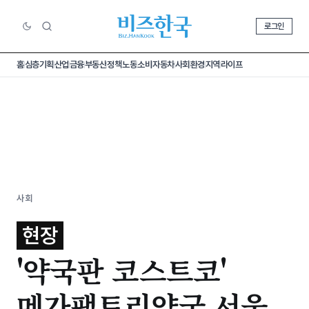
로그인
홈
심층기획
산업
금융
부동산
정책
노동
소비
자동차
사회
환경
지역
라이프
사회
현장
'약국판 코스트코'
메가팩토리약국 서울