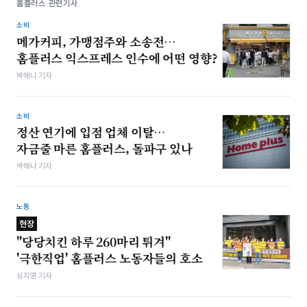
홈플러스 관련기사
소비
메가커피, 가맹점주와 소송전…
홈플러스 익스프레스 인수에 어떤 영향?
박해나 기자
소비
정산 연기에 입점 업체 이탈…
자금줄 마른 홈플러스, 돌파구 있나
박해나 기자
노동
현장
"당당치킨 하루 260마리 튀겨"
'극한직업' 홈플러스 노동자들의 호소
심지영 기자