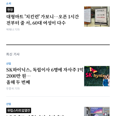
소비
현장
대형마트 '치킨런' 가보니…오픈 1시간
전부터 줄 서, 60대 여성이 다수
박해나 기자
최신 기사
산업
SK하이닉스, 독립이사 6명에 자사주 1억
2000만 원…
올해 두 번째
우종국 기자
산업
유럽스타트업열전