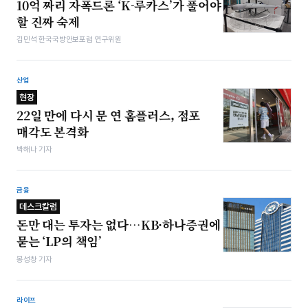
10억 짜리 자폭드론 ‘K-루카스’가 풀어야
할 진짜 숙제
김민석 한국국방안보포럼 연구위원
산업
현장
22일 만에 다시 문 연 홈플러스, 점포
매각도 본격화
박해나 기자
금융
데스크칼럼
돈만 대는 투자는 없다…KB·하나증권에
묻는 ‘LP의 책임’
봉성창 기자
라이프