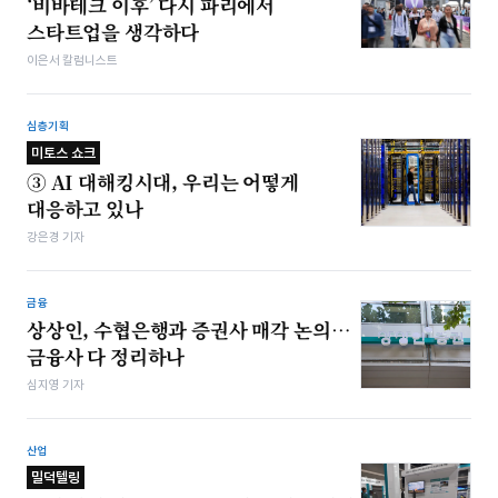
‘비바테크 이후’ 다시 파리에서
스타트업을 생각하다
이은서 칼럼니스트
심층기획
미토스 쇼크
③ AI 대해킹시대, 우리는 어떻게
대응하고 있나
강은경 기자
금융
상상인, 수협은행과 증권사 매각 논의…
금융사 다 정리하나
심지영 기자
산업
밀덕텔링