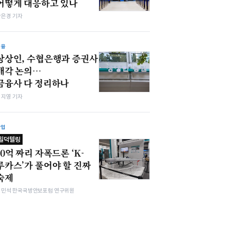
어떻게 대응하고 있나
강은경 기자
금융
상상인, 수협은행과 증권사
매각 논의…
금융사 다 정리하나
심지영 기자
산업
밀덕텔링
10억 짜리 자폭드론 ‘K-
루카스’가 풀어야 할 진짜
숙제
김민석 한국국방안보포럼 연구위원