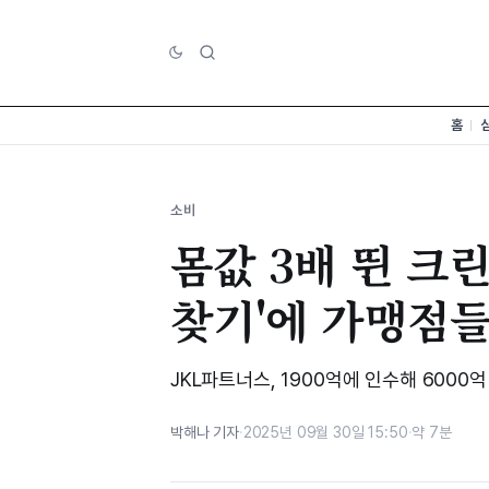
홈
소비
몸값 3배 뛴 크
찾기'에 가맹점들
JKL파트너스, 1900억에 인수해 600
박해나 기자
·
2025년 09월 30일 15:50
·
약 7분