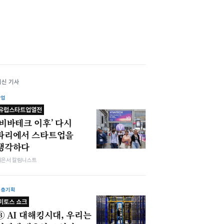
최신 기사
산업
유럽스타트업열전
‘비바테크 이후’ 다시
파리에서 스타트업을
생각하다
이은서 칼럼니스트
심층기획
미토스 쇼크
③ AI 대해킹시대, 우리는