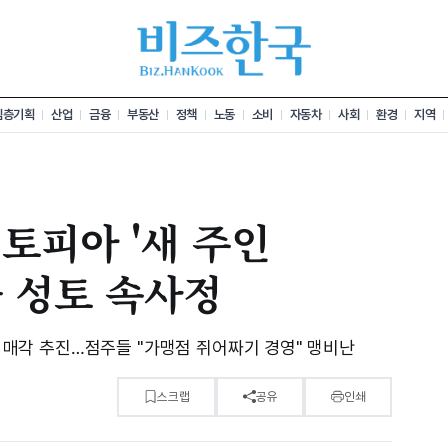
심층기획
산업
금융
부동산
정책
노동
소비
자동차
사회
환경
지역
린토피아 '새 주인
 성토 속사정
0억 매각 추진…점주들 "가맹점 쥐어짜기 경영" 맹비난
스크랩
공유
인쇄