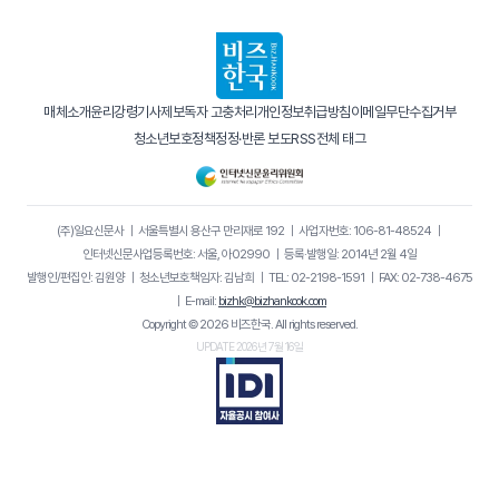
매체소개
윤리강령
기사제보
독자 고충처리
개인정보취급방침
이메일무단수집거부
청소년보호정책
정정·반론 보도
RSS
전체 태그
(주)일요신문사
｜
서울특별시 용산구 만리재로 192
｜
사업자번호: 106-81-48524
｜
인터넷신문사업등록번호: 서울, 아02990
｜
등록·발행일: 2014년 2월 4일
발행인/편집인: 김원양
｜
청소년보호책임자: 김남희
｜
TEL: 02-2198-1591
｜
FAX: 02-738-4675
｜
E-mail:
bizhk@bizhankook.com
Copyright © 2026 비즈한국. All rights reserved.
UPDATE 2026년 7월 16일