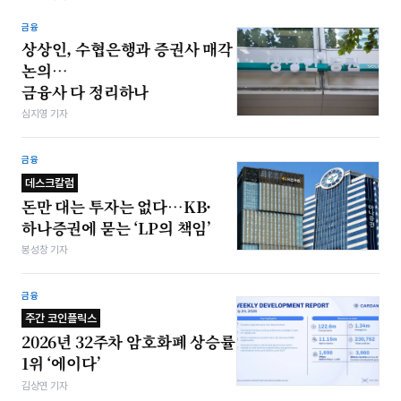
금융
상상인, 수협은행과 증권사 매각
논의…
금융사 다 정리하나
심지영 기자
금융
데스크칼럼
돈만 대는 투자는 없다…KB·
하나증권에 묻는 ‘LP의 책임’
봉성창 기자
금융
주간 코인플릭스
2026년 32주차 암호화폐 상승률
1위 ‘에이다’
김상연 기자