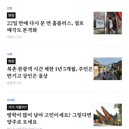
산업
현장
22일 만에 다시 문 연 홈플러스, 점포
매각도 본격화
박해나 기자
사회
현장
북촌 관광객 시간 제한 1년 5개월, 주민은
반기고 상인은 울상
정원혁 기자
라이프
거기 가봤어?
방학이 많이 남아 고민이세요? 그렇다면
양주로 오세요