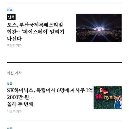
금융
단독
토스, 부산국제록페스티벌
협찬…‘페이스페이’ 알리기
나선다
박형민 기자
최신 기사
산업
SK하이닉스, 독립이사 6명에 자사주 1억
2000만 원…
올해 두 번째
우종국 기자
산업