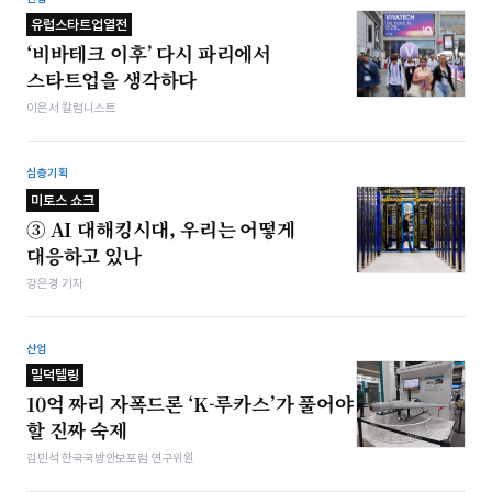
유럽스타트업열전
‘비바테크 이후’ 다시 파리에서
스타트업을 생각하다
이은서 칼럼니스트
심층기획
미토스 쇼크
③ AI 대해킹시대, 우리는 어떻게
대응하고 있나
강은경 기자
산업
밀덕텔링
10억 짜리 자폭드론 ‘K-루카스’가 풀어야
할 진짜 숙제
김민석 한국국방안보포럼 연구위원