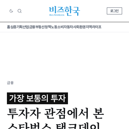
로그인
홈
심층기획
산업
금융
부동산
정책
노동
소비
자동차
사회
환경
지역
라이프
금융
가장 보통의 투자
투자자 관점에서 본
스타벅스 탱크데이