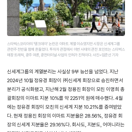
스타벅스코리아의 ‘탱크데이’ 논란은 이마트 계열 이슈였지만 시장은 신세계그룹
관련주 전반을 함께 흔들었다. 투자자 관점에서 이번 사태의 관전 포인트는 스타벅스
매장 트래픽, 광주 여론, 광천터미널 사업의 인허가 진척이다. 사진=임준선 기자
신세계그룹의 계열분리는 사실상 9부 능선을 넘었다. 지난
2024년 10월 정유경 회장이 ㈜신세계 회장으로 승진하면서
분리가 공식화됐고, 지난해 2월 정용진 회장이 모친 이명희 총
괄회장의 이마트 지분 10%를 약 2251억 원에 매수했다. 4월
에는 정유경 회장이 모친의 신세계 지분 10.21%를 증여받았
다. 현재 정용진 회장의 이마트 지분율은 28.56%, 정유경 회
장의 신세계 지분율은 29.16%다. 회사도, 지분도, 어머니라는