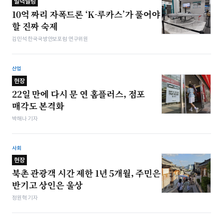
밀덕텔링
10억 짜리 자폭드론 ‘K-루카스’가 풀어야
할 진짜 숙제
김민석 한국국방안보포럼 연구위원
산업
현장
22일 만에 다시 문 연 홈플러스, 점포
매각도 본격화
박해나 기자
사회
현장
북촌 관광객 시간 제한 1년 5개월, 주민은
반기고 상인은 울상
정원혁 기자