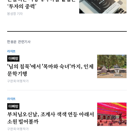
‘투자의 중력’
봉성창 기자
한용운 관련기사
라이프
아빠랑
'님의 침묵'에서 '목마와 숙녀'까지, 인제
문학기행
구완회 여행작가
라이프
아빠랑
부처님오신날, 조계사 색색 연등 아래서
소원 빌어볼까
구완회 여행작가