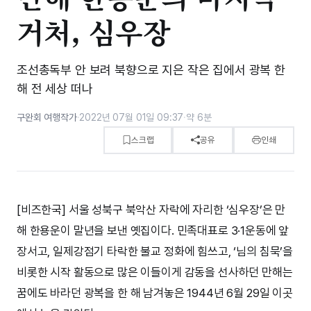
거처, 심우장
조선총독부 안 보려 북향으로 지은 작은 집에서 광복 한
해 전 세상 떠나
구완회 여행작가
·
2022년 07월 01일 09:37
·
약 6분
스크랩
공유
인쇄
[비즈한국] 서울 성북구 북악산 자락에 자리한 ‘심우장’은 만
해 한용운이 말년을 보낸 옛집이다. 민족대표로 3·1운동에 앞
장서고, 일제강점기 타락한 불교 정화에 힘쓰고, ‘님의 침묵’을
비롯한 시작 활동으로 많은 이들이게 감동을 선사하던 만해는
꿈에도 바라던 광복을 한 해 남겨놓은 1944년 6월 29일 이곳