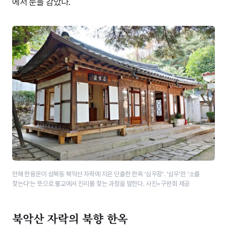
에서 눈을 감았다.
만해 한용운이 성북동 북악산 자락에 지은 단출한 한옥 ‘심우장’. ‘심우’란 ‘소를
찾는다’는 뜻으로 불교에서 진리를 찾는 과정을 말한다. 사진=구완회 제공
북악산 자락의 북향 한옥