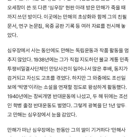
오세창이 쓴 또 다른 ‘심우장’ 현판 아래 방은 만해가 죽을 때
까지 쓰던 방이다. 이곳에는 만해의 초상화와 함께 그의 친필
문서, 연구 논문집, 옥중 공판 기록 등 여러 자료를 전시해 놓
았다.
심우장에서 사는 동안에도 만해는 독립운동과 작품 활동을 멈
추지 않았다. 1938년에는 그가 직접 지도하던 불교 계통 민족
투쟁비밀결사단체인 만당사건이 일어나서 많은 후배, 동지가
검거되고 자신도 고초를 겪었다. 하지만 그 와중에도 조선일
보에 ‘박명’이라는 소설을 연재할 정도로 왕성하게 활동했다.
1940년에는 창씨개명 반대운동에 나섰고, 두 해 뒤에는 조선
인 학병 출정 반대운동도 벌였다. 그렇게 광복을 단 1년 앞두
고 만해는 심우장에서 눈을 감았다.
만해가 떠난 심우장에는 한동안 그의 딸이 기거하다 ‘만해사