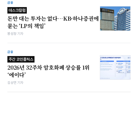
금융
데스크칼럼
돈만 대는 투자는 없다…KB·하나증권에
묻는 ‘LP의 책임’
봉성창 기자
금융
주간 코인플릭스
2026년 32주차 암호화폐 상승률 1위
‘에이다’
김상연 기자