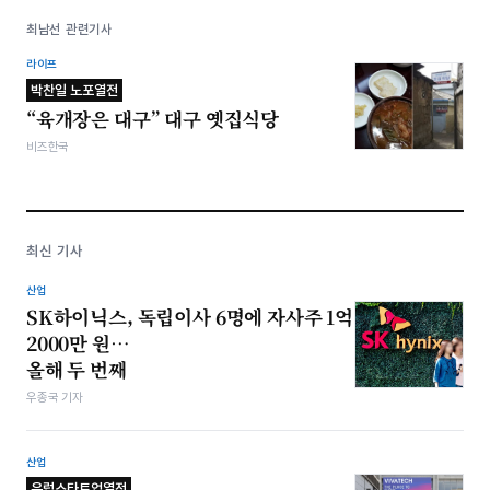
최남선 관련기사
라이프
박찬일 노포열전
“육개장은 대구” 대구 옛집식당
비즈한국
최신 기사
산업
SK하이닉스, 독립이사 6명에 자사주 1억
2000만 원…
올해 두 번째
우종국 기자
산업
유럽스타트업열전