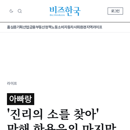
로그인
홈
심층기획
산업
금융
부동산
정책
노동
소비
자동차
사회
환경
지역
라이프
라이프
아빠랑
'진리의 소를 찾아'
만해 한용운의 마지막