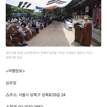
매년 6월 29일, 심우장에서는 만해의 업적을 기리는 다례재가 열린다. 사진=
성북구청 제공
<여행정보>
심우장
△주소: 서울시 성북구 성북로29길 24
△문의: 02-2241-2652