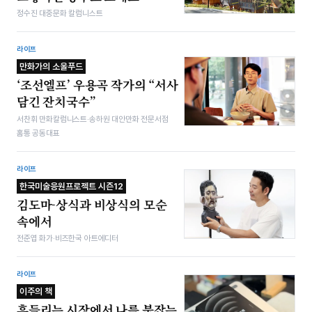
정수진 대중문화 칼럼니스트
라이프
만화가의 소울푸드
‘조선엘프’ 우용곡 작가의 “서사
담긴 잔치국수”
서찬휘 만화칼럼니스트·송하원 대안만화 전문서점
홈통 공동대표
라이프
한국미술응원프로젝트 시즌12
김도마-상식과 비상식의 모순
속에서
전준엽 화가·비즈한국 아트에디터
라이프
이주의 책
흔들리는 시장에서 나를 붙잡는