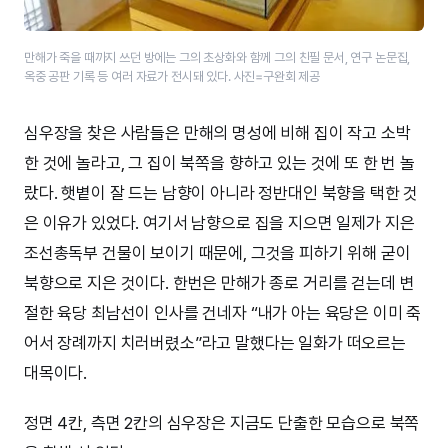
만해가 죽을 때까지 쓰던 방에는 그의 초상화와 함께 그의 친필 문서, 연구 논문집,
옥중 공판 기록 등 여러 자료가 전시돼 있다. 사진=구완회 제공
심우장을 찾은 사람들은 만해의 명성에 비해 집이 작고 소박
한 것에 놀라고, 그 집이 북쪽을 향하고 있는 것에 또 한 번 놀
랐다. 햇볕이 잘 드는 남향이 아니라 정반대인 북향을 택한 것
은 이유가 있었다. 여기서 남향으로 집을 지으면 일제가 지은
조선총독부 건물이 보이기 때문에, 그것을 피하기 위해 굳이
북향으로 지은 것이다. 한번은 만해가 종로 거리를 걷는데 변
절한 육당 최남선이 인사를 건네자 “내가 아는 육당은 이미 죽
어서 장례까지 치러버렸소”라고 말했다는 일화가 떠오르는
대목이다.
정면 4칸, 측면 2칸의 심우장은 지금도 단출한 모습으로 북쪽