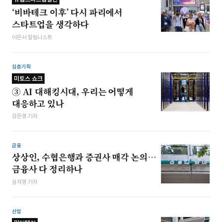
‘비바테크 이후’ 다시 파리에서
스타트업을 생각하다
이은서 칼럼니스트
심층기획
미토스 쇼크
③ AI 대해킹시대, 우리는 어떻게
대응하고 있나
강은경 기자
금융
상상인, 수협은행과 증권사 매각 논의…
금융사 다 정리하나
심지영 기자
산업