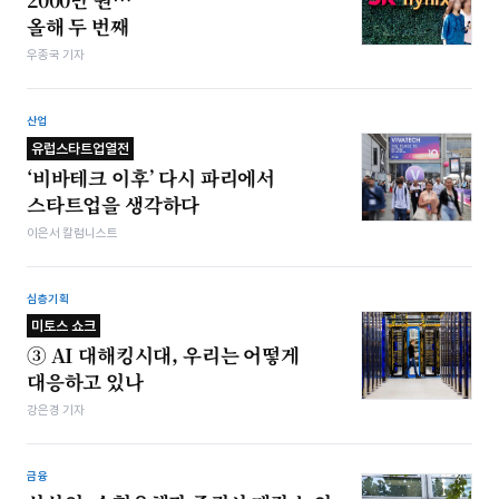
올해 두 번째
우종국 기자
산업
유럽스타트업열전
‘비바테크 이후’ 다시 파리에서
스타트업을 생각하다
이은서 칼럼니스트
심층기획
미토스 쇼크
③ AI 대해킹시대, 우리는 어떻게
대응하고 있나
강은경 기자
금융