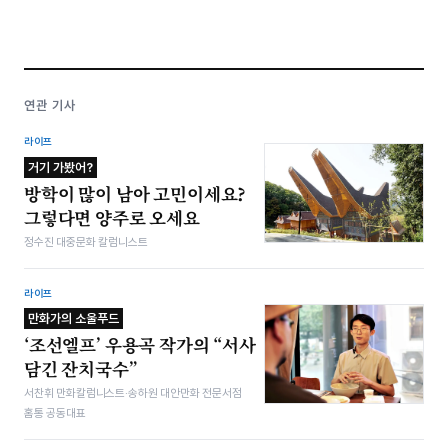
연관 기사
라이프
거기 가봤어?
방학이 많이 남아 고민이세요?
그렇다면 양주로 오세요
정수진 대중문화 칼럼니스트
라이프
만화가의 소울푸드
‘조선엘프’ 우용곡 작가의 “서사
담긴 잔치국수”
서찬휘 만화칼럼니스트·송하원 대안만화 전문서점
홈통 공동대표