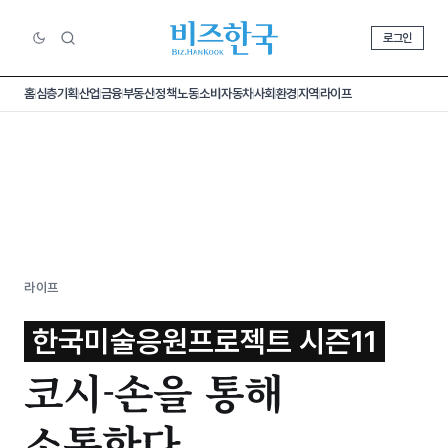
로그인
홈
심층기획
산업
금융
부동산
정책
노동
소비
자동차
사회
환경
지역
라이프
라이프
한국미술응원프로젝트 시즌11
코시-손을 통해
소통한다