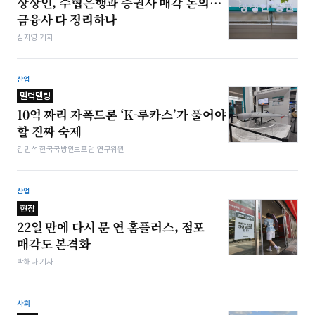
상상인, 수협은행과 증권사 매각 논의…
금융사 다 정리하나
심지영 기자
산업
밀덕텔링
10억 짜리 자폭드론 ‘K-루카스’가 풀어야
할 진짜 숙제
김민석 한국국방안보포럼 연구위원
산업
현장
22일 만에 다시 문 연 홈플러스, 점포
매각도 본격화
박해나 기자
사회