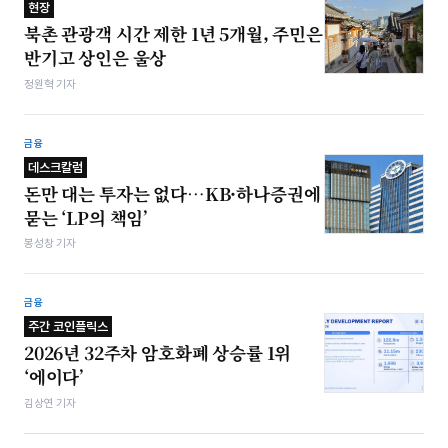
현장
북촌 관광객 시간 제한 1년 5개월, 주민은
반기고 상인은 울상
정원혁 기자
금융
데스크칼럼
돈만 대는 투자는 없다…KB·하나증권에
묻는 ‘LP의 책임’
봉성창 기자
금융
주간 코인플릭스
2026년 32주차 암호화폐 상승률 1위
‘에이다’
김상연 기자