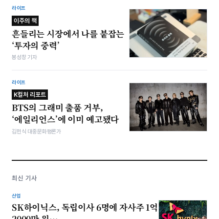
라이프
이주의 책
흔들리는 시장에서 나를 붙잡는
‘투자의 중력’
봉성창 기자
라이프
K컬처 리포트
BTS의 그래미 출품 거부,
‘에일리언스’에 이미 예고됐다
김헌식 대중문화평론가
최신 기사
산업
SK하이닉스, 독립이사 6명에 자사주 1억
2000만 원…