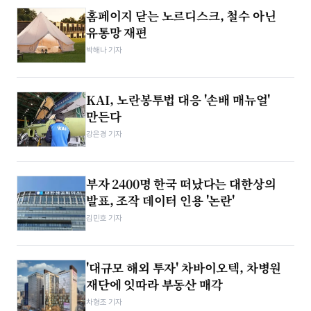
홈페이지 닫는 노르디스크, 철수 아닌
유통망 재편
박해나 기자
KAI, 노란봉투법 대응 '손배 매뉴얼'
만든다
강은경 기자
부자 2400명 한국 떠났다는 대한상의
발표, 조작 데이터 인용 '논란'
김민호 기자
'대규모 해외 투자' 차바이오텍, 차병원
재단에 잇따라 부동산 매각
차형조 기자