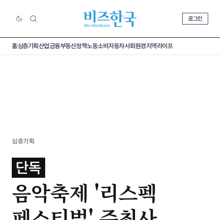
로그인
홈
심층기획
산업
금융
부동산
정책
노동
소비
자동차
사회
환경
지역
라이프
심층기획
단독
음악축제 '리스펙
페스티벌' 주최사