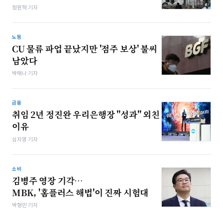
정원혁 기자
노동
CU 물류 파업 끝났지만 '점주 보상' 불씨
남았다
박해나 기자
금융
취임 2년 정진완 우리은행장 "성과" 외친
이유
심지영 기자
소비
김병주 영장 기각…
MBK, '홈플러스 해법'이 진짜 시험대
박형민 기자