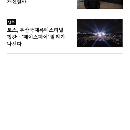
개선할까
단독
토스, 부산국제록페스티벌
협찬…‘페이스페이’ 알리기
나선다