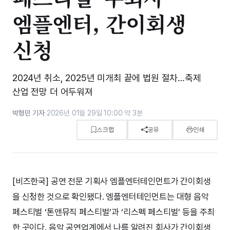
엠플엔터, 간이회생
신청
2024년 취소, 2025년 미개최 끝에 법원 절차…축제
산업 전망 더 어두워져
박형민 기자
·
2026년 01월 29일 10:00
·
약 3분
스크랩
공유
인쇄
[비즈한국] 공연 전문 기획사 엠플엔터테인먼트가 간이회생
을 신청한 것으로 확인됐다. 엠플엔터테인먼트는 대형 음악
페스티벌 ‘톤앤뮤직 페스티벌’과 ‘리스펙 페스티벌’ 등을 주최
한 곳이다. 음악 공연업계에서 나름 알려진 회사가 간이회생