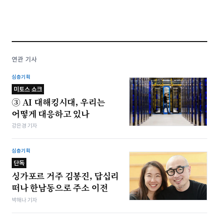
연관 기사
심층기획
미토스 쇼크
③ AI 대해킹시대, 우리는
어떻게 대응하고 있나
강은경 기자
심층기획
단독
싱가포르 거주 김봉진, 답십리
떠나 한남동으로 주소 이전
박해나 기자