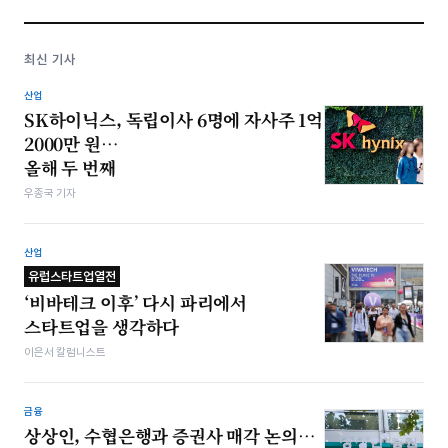
최신 기사
산업
SK하이닉스, 독립이사 6명에 자사주 1억
2000만 원…
올해 두 번째
우종국 기자
산업
유럽스타트업열전
‘비바테크 이후’ 다시 파리에서
스타트업을 생각하다
이은서 칼럼니스트
금융
상상인, 수협은행과 증권사 매각 논의…