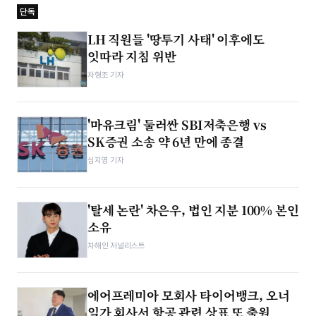
단독
LH 직원들 '땅투기 사태' 이후에도
잇따라 지침 위반
차형조 기자
'마유크림' 둘러싼 SBI저축은행 vs
SK증권 소송 약 6년 만에 종결
심지영 기자
'탈세 논란' 차은우, 법인 지분 100% 본인
소유
차해인 저널리스트
에어프레미아 모회사 타이어뱅크, 오너
일가 회사서 항공 관련 상표 또 출원