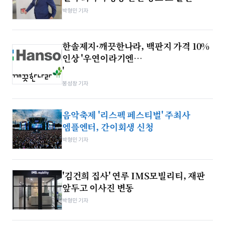
박형민 기자
한솔제지·깨끗한나라, 백판지 가격 10%
인상 '우연이라기엔…
'
봉성창 기자
음악축제 '리스펙 페스티벌' 주최사
엠플엔터, 간이회생 신청
박형민 기자
'김건희 집사' 연루 IMS모빌리티, 재판
앞두고 이사진 변동
박형민 기자