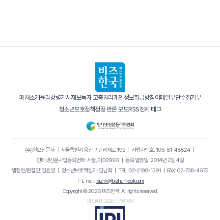
매체소개
윤리강령
기사제보
독자 고충처리
개인정보취급방침
이메일무단수집거부
청소년보호정책
정정·반론 보도
RSS
전체 태그
(주)일요신문사
｜
서울특별시 용산구 만리재로 192
｜
사업자번호: 106-81-48524
｜
인터넷신문사업등록번호: 서울, 아02990
｜
등록·발행일: 2014년 2월 4일
발행인/편집인: 김원양
｜
청소년보호책임자: 김남희
｜
TEL: 02-2198-1591
｜
FAX: 02-738-4675
｜
E-mail:
bizhk@bizhankook.com
Copyright © 2026 비즈한국. All rights reserved.
UPDATE 2026년 7월 16일