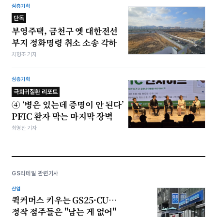
심층기획
단독
부영주택, 금천구 옛 대한전선
부지 정화명령 취소 소송 각하
차형조 기자
심층기획
극희귀질환 리포트
④ ‘병은 있는데 증명이 안 된다’
PFIC 환자 막는 마지막 장벽
최영찬 기자
GS리테일 관련기사
산업
퀵커머스 키우는 GS25·CU…
정작 점주들은 "남는 게 없어"