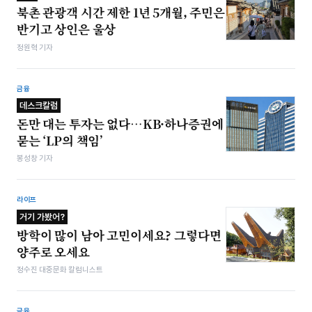
북촌 관광객 시간 제한 1년 5개월, 주민은
반기고 상인은 울상
정원혁 기자
금융
데스크칼럼
돈만 대는 투자는 없다…KB·하나증권에
묻는 ‘LP의 책임’
봉성창 기자
라이프
거기 가봤어?
방학이 많이 남아 고민이세요? 그렇다면
양주로 오세요
정수진 대중문화 칼럼니스트
금융