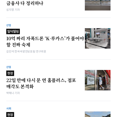
금융사 다 정리하나
심지영 기자
산업
밀덕텔링
10억 짜리 자폭드론 ‘K-루카스’가 풀어야
할 진짜 숙제
김민석 한국국방안보포럼 연구위원
산업
현장
22일 만에 다시 문 연 홈플러스, 점포
매각도 본격화
박해나 기자
사회
현장